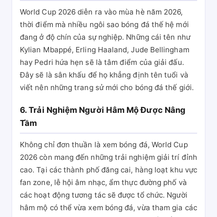
World Cup 2026 diễn ra vào mùa hè năm 2026,
thời điểm mà nhiều ngôi sao bóng đá thế hệ mới
đang ở độ chín của sự nghiệp. Những cái tên như
Kylian Mbappé, Erling Haaland, Jude Bellingham
hay Pedri hứa hẹn sẽ là tâm điểm của giải đấu.
Đây sẽ là sân khấu để họ khẳng định tên tuổi và
viết nên những trang sử mới cho bóng đá thế giới.
6. Trải Nghiệm Người Hâm Mộ Được Nâng
Tầm
Không chỉ đơn thuần là xem bóng đá, World Cup
2026 còn mang đến những trải nghiệm giải trí đỉnh
cao. Tại các thành phố đăng cai, hàng loạt khu vực
fan zone, lễ hội âm nhạc, ẩm thực đường phố và
các hoạt động tương tác sẽ được tổ chức. Người
hâm mộ có thể vừa xem bóng đá, vừa tham gia các