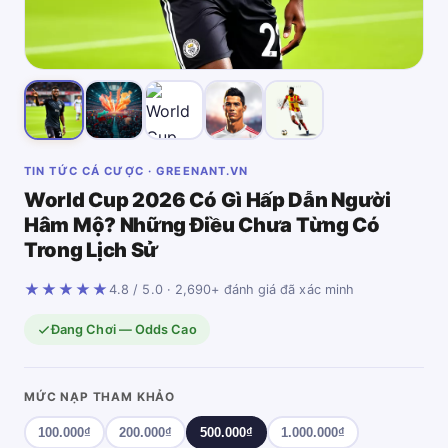
TIN TỨC CÁ CƯỢC · GREENANT.VN
World Cup 2026 Có Gì Hấp Dẫn Người
Hâm Mộ? Những Điều Chưa Từng Có
Trong Lịch Sử
★★★★★
4.8 / 5.0 · 2,690+ đánh giá đã xác minh
Đang Chơi — Odds Cao
MỨC NẠP THAM KHẢO
100.000₫
200.000₫
500.000₫
1.000.000₫