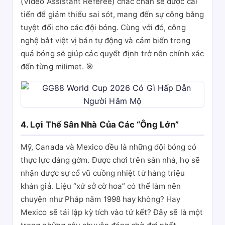
(Video Assistant Referee) chắc chắn sẽ được cải
tiến để giảm thiểu sai sót, mang đến sự công bằng
tuyệt đối cho các đội bóng. Cùng với đó, công
nghệ bắt việt vị bán tự động và cảm biến trong
quả bóng sẽ giúp các quyết định trở nên chính xác
đến từng milimet. 🎯
4. Lợi Thế Sân Nhà Của Các “Ông Lớn”
Mỹ, Canada và Mexico đều là những đội bóng có
thực lực đáng gờm. Được chơi trên sân nhà, họ sẽ
nhận được sự cổ vũ cuồng nhiệt từ hàng triệu
khán giả. Liệu “xứ sở cờ hoa” có thể làm nên
chuyện như Pháp năm 1998 hay không? Hay
Mexico sẽ tái lập kỳ tích vào tứ kết? Đây sẽ là một