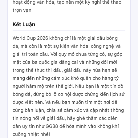
hoạt động văn hóa, tạo nên một kỳ nghỉ thể thao
trọn vẹn.
Kết Luận
World Cup 2026 không chỉ là một giải đấu bóng
đá, mà còn là một sự kiện văn hóa, công nghệ và
giải trí toàn cầu. Với quy mô chưa từng có, sự góp
mặt của ba quốc gia đăng cai và những đổi mới
trong thể thức thi đấu, giải đấu này hứa hẹn sẽ
mang đến những cảm xúc khó quên cho hàng tỷ
người hâm mộ trên thế giới. Nếu bạn là một tín đồ
bóng đá, đừng bỏ lỡ cơ hội được chứng kiến lịch sử
được viết nên. Và nếu bạn muốn tìm một nơi để
cùng bàn luận, chia sẻ cảm xúc và cập nhật thông
tin nóng hổi về giải đấu, hãy ghé thăm các diễn
đàn uy tín như GG88 để hòa mình vào không khí
cuồng nhiệt nhé!