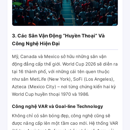
3. Các Sân Vận Động “Huyền Thoại” Và
Công Nghệ Hiện Đại
Mỹ, Canada và Mexico sở hữu những sân vận
động đẳng cấp thế giới. World Cup 2026 sẽ diễn ra
tại 16 thành phố, với những cái tên quen thuộc
như sân MetLife (New York), SoFi (Los Angeles),
Azteca (Mexico City) – nơi từng chứng kiến hai kỳ
World Cup huyền thoại 1970 và 1986.
Công nghệ VAR và Goal-line Technology
Không chỉ có sân bóng đẹp, công nghệ cũng sẽ
được nâng cấp lên một tầm cao mới. Hệ thống VAR