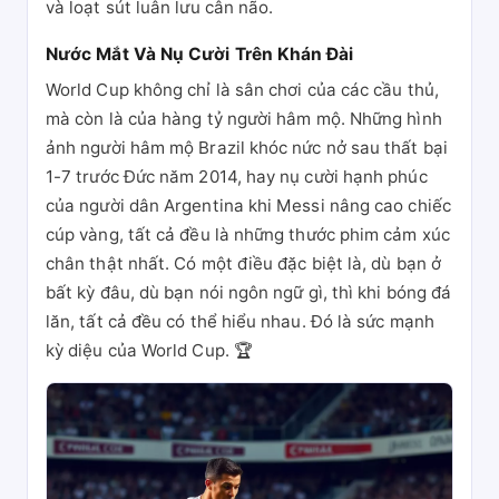
và loạt sút luân lưu cân não.
Nước Mắt Và Nụ Cười Trên Khán Đài
World Cup không chỉ là sân chơi của các cầu thủ,
mà còn là của hàng tỷ người hâm mộ. Những hình
ảnh người hâm mộ Brazil khóc nức nở sau thất bại
1-7 trước Đức năm 2014, hay nụ cười hạnh phúc
của người dân Argentina khi Messi nâng cao chiếc
cúp vàng, tất cả đều là những thước phim cảm xúc
chân thật nhất. Có một điều đặc biệt là, dù bạn ở
bất kỳ đâu, dù bạn nói ngôn ngữ gì, thì khi bóng đá
lăn, tất cả đều có thể hiểu nhau. Đó là sức mạnh
kỳ diệu của World Cup. 🏆