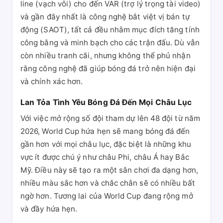
line (vạch vôi) cho đến VAR (trợ lý trọng tài video)
và gần đây nhất là công nghệ bắt việt vị bán tự
động (SAOT), tất cả đều nhằm mục đích tăng tính
công bằng và minh bạch cho các trận đấu. Dù vẫn
còn nhiều tranh cãi, nhưng không thể phủ nhận
rằng công nghệ đã giúp bóng đá trở nên hiện đại
và chính xác hơn.
Lan Tỏa Tình Yêu Bóng Đá Đến Mọi Châu Lục
Với việc mở rộng số đội tham dự lên 48 đội từ năm
2026, World Cup hứa hẹn sẽ mang bóng đá đến
gần hơn với mọi châu lục, đặc biệt là những khu
vực ít được chú ý như châu Phi, châu Á hay Bắc
Mỹ. Điều này sẽ tạo ra một sân chơi đa dạng hơn,
nhiều màu sắc hơn và chắc chắn sẽ có nhiều bất
ngờ hơn. Tương lai của World Cup đang rộng mở
và đầy hứa hẹn.