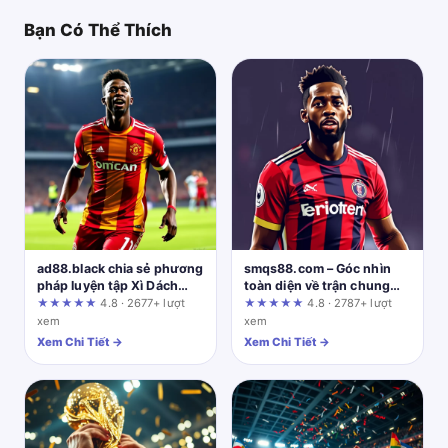
Bạn Có Thể Thích
ad88.black chia sẻ phương
smqs88.com – Góc nhìn
pháp luyện tập Xì Dách
toàn diện về trận chung
hiệu quả
kết bóng đá thế giới và sân
★★★★★
4.8 · 2677+ lượt
★★★★★
4.8 · 2787+ lượt
chơi cá cược đỉnh cao
xem
xem
Xem Chi Tiết →
Xem Chi Tiết →