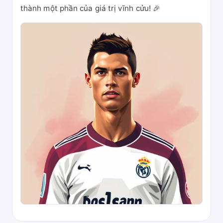
thành một phần của giá trị vĩnh cửu! 🎉