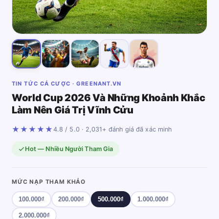
TIN TỨC CÁ CƯỢC · GREENANT.VN
World Cup 2026 Và Những Khoảnh Khắc
Làm Nên Giá Trị Vĩnh Cửu
★★★★★
4.8 / 5.0 · 2,031+ đánh giá đã xác minh
Hot — Nhiều Người Tham Gia
MỨC NẠP THAM KHẢO
100.000₫
200.000₫
500.000₫
1.000.000₫
2.000.000₫