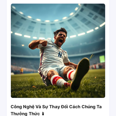
Công Nghệ Và Sự Thay Đổi Cách Chúng Ta
Thưởng Thức 📱