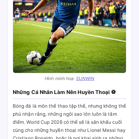
Hình minh hoạ:
SUNWIN
Những Cá Nhân Làm Nên Huyền Thoại ⚽
Bóng đá là môn thể thao tập thể, nhưng không thể
phủ nhận rằng, những ngôi sao lớn luôn là tâm
điểm. World Cup 2026 có thể sẽ là sân khấu cuối
cùng cho những huyền thoại như Lionel Messi hay
Cristiano Ronaldo, hoặc là nơi khai sinh ra những