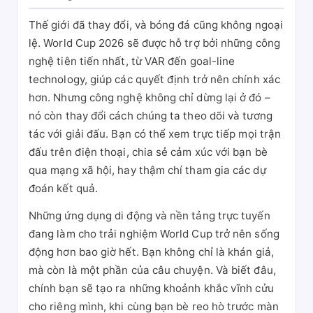
Thế giới đã thay đổi, và bóng đá cũng không ngoại
lệ. World Cup 2026 sẽ được hỗ trợ bởi những công
nghệ tiên tiến nhất, từ VAR đến goal-line
technology, giúp các quyết định trở nên chính xác
hơn. Nhưng công nghệ không chỉ dừng lại ở đó –
nó còn thay đổi cách chúng ta theo dõi và tương
tác với giải đấu. Bạn có thể xem trực tiếp mọi trận
đấu trên điện thoại, chia sẻ cảm xúc với bạn bè
qua mạng xã hội, hay thậm chí tham gia các dự
đoán kết quả.
Những ứng dụng di động và nền tảng trực tuyến
đang làm cho trải nghiệm World Cup trở nên sống
động hơn bao giờ hết. Bạn không chỉ là khán giả,
mà còn là một phần của câu chuyện. Và biết đâu,
chính bạn sẽ tạo ra những khoảnh khắc vĩnh cửu
cho riêng mình, khi cùng bạn bè reo hò trước màn