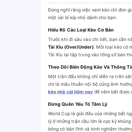
Đừng nghĩ rằng việc xem kèo chỉ đơn gi
một vài bí kíp nhỏ dành cho bạn:
Hiểu Rõ Các Loại Kèo Cơ Bản
Trước khi đi sâu vào chi tiết, bạn cần
Tài Xỉu (Over/Under)
. Mỗi loại kèo có 
Tài Xỉu lại tập trung vào tổng số bàn t
Theo Dõi Biến Động Kèo Và Thông Ti
Một trận đấu không chỉ diễn ra trên sâ
chí là mâu thuẫn nội bộ cũng ảnh hưởng
kèo nhà cái hôm nay
để nắm bắt được n
Đừng Quên Yếu Tố Tâm Lý
World Cup là giải đấu của những bất ng
lý ở những trận cầu lớn là cực kỳ khủng
bóng có bản lĩnh và kinh nghiệm thường