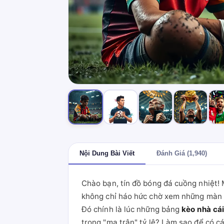
Nội Dung Bài Viết
Đánh Giá (1,940)
Chào bạn, tín đồ bóng đá cuồng nhiệt!
không chỉ háo hức chờ xem những màn 
Đó chính là lúc những bảng
kèo nhà cá
trong "ma trận" tỷ lệ? Làm sao để có cái