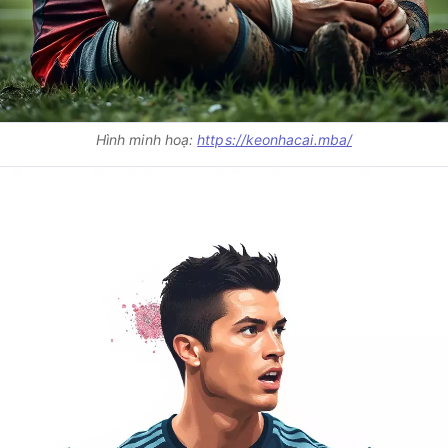
Hình minh hoạ:
https://keonhacai.mba/