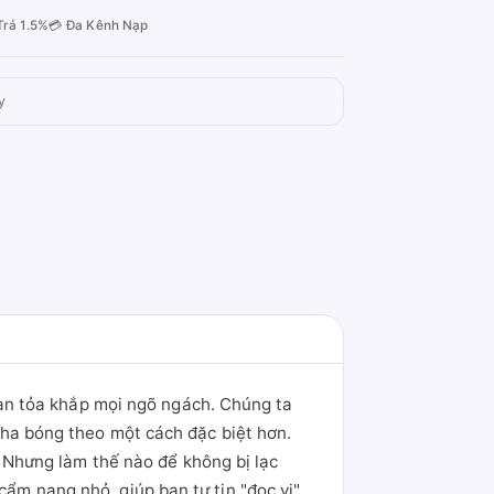
Trả 1.5%
💳 Đa Kênh Nạp
y
lan tỏa khắp mọi ngõ ngách. Chúng ta
ha bóng theo một cách đặc biệt hơn.
 Nhưng làm thế nào để không bị lạc
 cẩm nang nhỏ, giúp bạn tự tin "đọc vị"