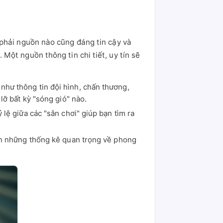
 phải nguồn nào cũng đáng tin cậy và
Một nguồn thông tin chi tiết, uy tín sẽ
như thông tin đội hình, chấn thương,
lỡ bất kỳ "sóng gió" nào.
lệ giữa các "sân chơi" giúp bạn tìm ra
bạn những thống kê quan trọng về phong