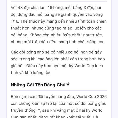
Với 48 đội chia làm 16 bảng, mỗi bảng 3 đội, hai
đội đứng đầu mỗi bảng sẽ giành quyền vào vòng
1/16. Thể thức này mang đến nhiều tính toán chiến
thuật hơn, nhưng cũng tạo ra áp lực lớn cho các
đội bóng. Không còn nhiều "cửa chết" như trước,
nhưng mỗi trận đấu đều mang tính chất sống còn.
Các đội bóng nhỏ sẽ có nhiều cơ hội hơn để gây
sốc, trong khi các ông lớn phải cẩn trọng hơn bao
giờ hết. Điều này hứa hẹn một kỳ World Cup kịch
tính và khó lường. 😄
Những Cái Tên Đáng Chú Ý
Bên cạnh các đội tuyển hàng đầu, World Cup 2026
còn chứng kiến sự trở lại của một số đội bóng giàu
truyền thống. Ý, sau khi vắng mặt ở hai kỳ World
Cup gần nhất, đang rất khao khát tái xuất. Hà