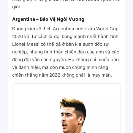
giới.
Argentina – Bảo Vệ Ngôi Vương
Đương kim vô địch Argentina bước vào World Cup
2026 với tư cách là đội bóng mạnh nhất hành tinh.
Lionel Messi có thể đã ở bên kia sườn dốc sự
nghiệp, nhưng tinh thần chiến đấu của anh và các
đồng đội vẫn còn nguyên. Họ không chỉ muốn bảo
vệ danh hiệu, mà còn muốn chứng minh rằng
chiến thắng năm 2022 không phải là may mắn.