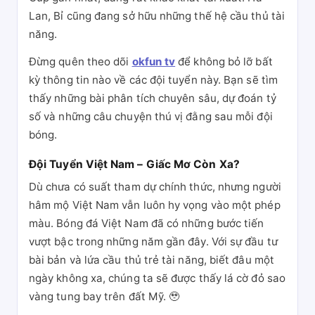
Lan, Bỉ cũng đang sở hữu những thế hệ cầu thủ tài
năng.
Đừng quên theo dõi
okfun tv
để không bỏ lỡ bất
kỳ thông tin nào về các đội tuyển này. Bạn sẽ tìm
thấy những bài phân tích chuyên sâu, dự đoán tỷ
số và những câu chuyện thú vị đằng sau mỗi đội
bóng.
Đội Tuyển Việt Nam – Giấc Mơ Còn Xa?
Dù chưa có suất tham dự chính thức, nhưng người
hâm mộ Việt Nam vẫn luôn hy vọng vào một phép
màu. Bóng đá Việt Nam đã có những bước tiến
vượt bậc trong những năm gần đây. Với sự đầu tư
bài bản và lứa cầu thủ trẻ tài năng, biết đâu một
ngày không xa, chúng ta sẽ được thấy lá cờ đỏ sao
vàng tung bay trên đất Mỹ. 🥹