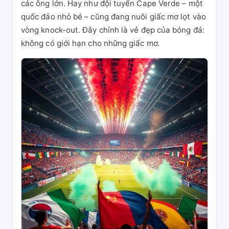
các ông lớn. Hay như đội tuyển Cape Verde – một
quốc đảo nhỏ bé – cũng đang nuôi giấc mơ lọt vào
vòng knock-out. Đây chính là vẻ đẹp của bóng đá:
không có giới hạn cho những giấc mơ.