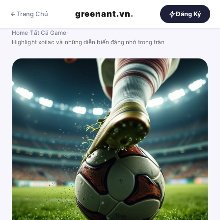
greenant.vn
.
Trang Chủ
Đăng Ký
Home
›
Tất Cả Game
›
Highlight xoilac và những diễn biến đáng nhớ trong trận