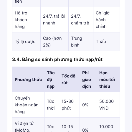
tiền
Hỗ trợ
Chỉ giờ
24/7, trả lời
24/7,
khách
hành
nhanh
chậm trễ
hàng
chính
Cao (hơn
Trung
Tỷ lệ cược
Thấp
2%)
bình
3.4. Bảng so sánh phương thức nạp/rút
Tốc
Phí
Hạn
Tốc độ
Phương thức
độ
giao
mức tối
rút
nạp
dịch
thiểu
Chuyển
Tức
15-30
50.000
khoản ngân
0%
thời
phút
VNĐ
hàng
Ví điện tử
Tức
10-15
10.000
(MoMo,
0%