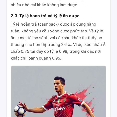
nhiều nhà cái khác không làm được.
2.3. Tỷ lệ hoàn trả và tỷ lệ ăn cược
Tỷ lệ hoàn trả (cashback) được áp dụng hàng
tuần, không yêu cầu vòng cược phức tạp. Về tỷ lệ
ăn cược, tôi so sánh với các sàn khác thì thấy họ
thường cao hơn thị trường 2-5%. Ví dụ, kèo châu Á
chấp 0.75 tại đây có tỷ lệ 0.98, trong khi các nơi
khác chỉ loanh quanh 0.95.