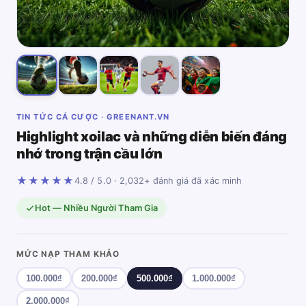
TIN TỨC CÁ CƯỢC · GREENANT.VN
Highlight xoilac và những diễn biến đáng
nhớ trong trận cầu lớn
★★★★★
4.8 / 5.0 · 2,032+ đánh giá đã xác minh
Hot — Nhiều Người Tham Gia
MỨC NẠP THAM KHẢO
100.000₫
200.000₫
500.000₫
1.000.000₫
2.000.000₫