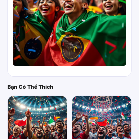
Bạn Có Thể Thích