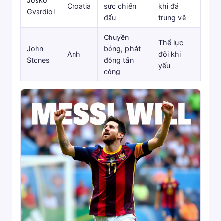
Josko
Croatia
sức chiến
khi đá
Gvardiol
đấu
trung vệ
Chuyền
Thể lực
John
bóng, phát
Anh
đôi khi
Stones
động tấn
yếu
công