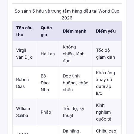
So sánh 5 hậu vệ trung tâm hàng đầu tại World Cup
2026
Tên cầu
Quốc
Điểm mạnh
Điểm yếu
thủ
gia
Không
Virgil
Tốc độ
Hà Lan
chiến, lãnh
van Dijk
giảm dần
đạo
Khả năng
Bồ
Đọc tình
Ruben
xoay sở
Đào
huống, chắc
Dias
dưới áp
Nha
chắn
lực
Kinh
William
Tốc độ, kỹ
Pháp
nghiệm
Saliba
thuật
quốc tế
Đa năng,
Chiều cao