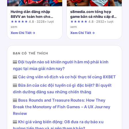
Hướng dẫn đăng nhập
s8media.com tổng hợp
88VV an toàn hơn cho
game bắn cá nhiều cấp độ
người mới vào nhà cái
hấp dẫn – Đánh giá từ dân
★★★★★
4.8 · 3228+ lượt
★★★★★
4.8 · 2932+ lượt
cược thâm niên
xem
xem
Xem Chi Tiết →
Xem Chi Tiết →
BẠN CÓ THỂ THÍCH
🎰
Đội tuyển nào sẽ khiến người hâm mộ phải kinh
ngạc tại mùa giải năm nay?
🎰
Các ứng viên vô địch và cơ hội thực tế cùng 8XBET
🎰
Bữa ăn của các đội tuyển có gì đặc biệt? Bí quyết
dinh dưỡng đằng sau những chiến thắng
🎰
Boss Rounds and Treasure Routes: How They
Break the Monotony of Fish Games – A UX Journey
Review
🎰
Khi giá vàng biến động: O8 đưa ra dự báo xu
hướng tiếp theo và ai nên tham khảo?