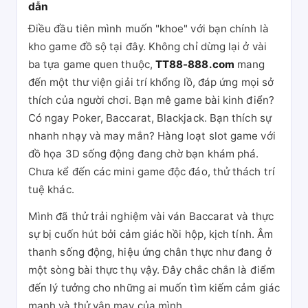
dẫn
Điều đầu tiên mình muốn "khoe" với bạn chính là
kho game đồ sộ tại đây. Không chỉ dừng lại ở vài
ba tựa game quen thuộc,
TT88-888.com
mang
đến một thư viện giải trí khổng lồ, đáp ứng mọi sở
thích của người chơi. Bạn mê game bài kinh điển?
Có ngay Poker, Baccarat, Blackjack. Bạn thích sự
nhanh nhạy và may mắn? Hàng loạt slot game với
đồ họa 3D sống động đang chờ bạn khám phá.
Chưa kể đến các mini game độc đáo, thử thách trí
tuệ khác.
Mình đã thử trải nghiệm vài ván Baccarat và thực
sự bị cuốn hút bởi cảm giác hồi hộp, kịch tính. Âm
thanh sống động, hiệu ứng chân thực như đang ở
một sòng bài thực thụ vậy. Đây chắc chắn là điểm
đến lý tưởng cho những ai muốn tìm kiếm cảm giác
mạnh và thử vận may của mình.