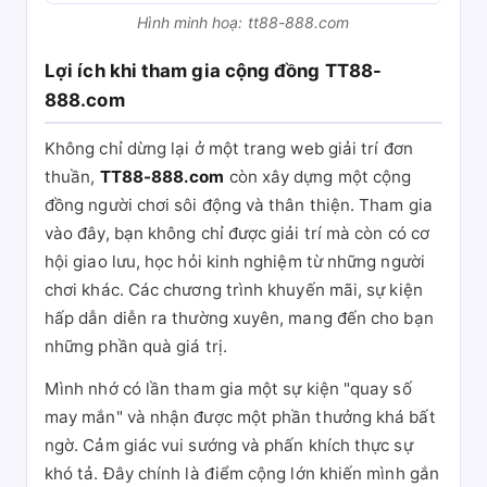
Hình minh hoạ: tt88-888.com
Lợi ích khi tham gia cộng đồng TT88-
888.com
Không chỉ dừng lại ở một trang web giải trí đơn
thuần,
TT88-888.com
còn xây dựng một cộng
đồng người chơi sôi động và thân thiện. Tham gia
vào đây, bạn không chỉ được giải trí mà còn có cơ
hội giao lưu, học hỏi kinh nghiệm từ những người
chơi khác. Các chương trình khuyến mãi, sự kiện
hấp dẫn diễn ra thường xuyên, mang đến cho bạn
những phần quà giá trị.
Mình nhớ có lần tham gia một sự kiện "quay số
may mắn" và nhận được một phần thưởng khá bất
ngờ. Cảm giác vui sướng và phấn khích thực sự
khó tả. Đây chính là điểm cộng lớn khiến mình gắn