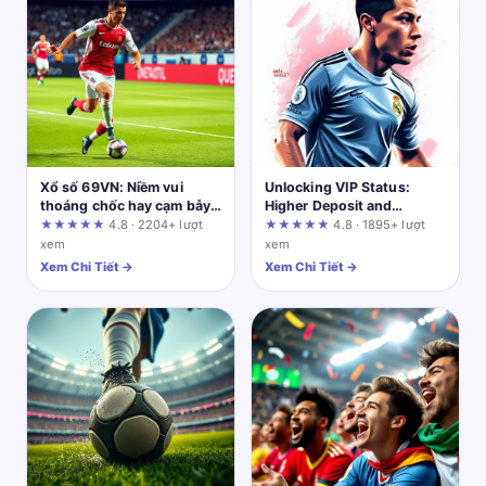
Xổ số 69VN: Niềm vui
Unlocking VIP Status:
thoáng chốc hay cạm bẫy
Higher Deposit and
tài chính khó lường?
Withdrawal Limits on
★★★★★
4.8 · 2204+ lượt
★★★★★
4.8 · 1895+ lượt
sunwin9.gr.com – A
xem
xem
Cautious Guide to
Xem Chi Tiết →
Xem Chi Tiết →
Withdrawing Funds