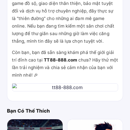
game đồ sộ, giao diện thân thiện, bảo mật tuyệt
đối và dịch vụ hỗ trợ chuyên nghiệp, đây thực sự
là "thiên đường" cho những ai đam mê game
online. Nếu bạn đang tìm kiếm một sân chơi chất
lượng để thư giãn sau những giờ làm việc căng
thẳng, mình tin đây sẽ là lựa chọn tuyệt vời.
Còn bạn, bạn đã sẵn sàng khám phá thế giới giải
trí đỉnh cao tại
TT88-888.com
chưa? Hãy thử một
lần trải nghiệm và chia sẻ cảm nhận của bạn với
mình nhé! 🎉
Bạn Có Thể Thích