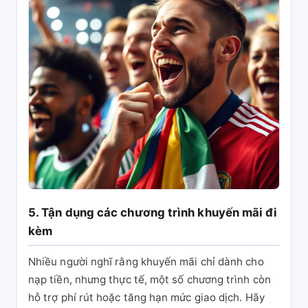
5. Tận dụng các chương trình khuyến mãi đi
kèm
Nhiều người nghĩ rằng khuyến mãi chỉ dành cho
nạp tiền, nhưng thực tế, một số chương trình còn
hỗ trợ phí rút hoặc tăng hạn mức giao dịch. Hãy