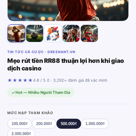
TIN TỨC CÁ CƯỢC · GREENANT.VN
Mẹo rút tiền RR88 thuận lợi hơn khi giao
dịch casino
★★★★★
4.8 / 5.0 · 3,292+ đánh giá đã xác minh
Hot — Nhiều Người Tham Gia
MỨC NẠP THAM KHẢO
100.000₫
200.000₫
500.000₫
1.000.000₫
2.000.000₫