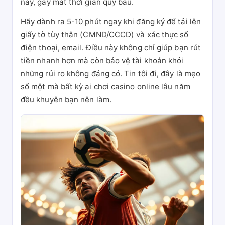
này, gây mất thời gian quý báu.
Hãy dành ra 5-10 phút ngay khi đăng ký để tải lên
giấy tờ tùy thân (CMND/CCCD) và xác thực số
điện thoại, email. Điều này không chỉ giúp bạn rút
tiền nhanh hơn mà còn bảo vệ tài khoản khỏi
những rủi ro không đáng có. Tin tôi đi, đây là mẹo
số một mà bất kỳ ai chơi casino online lâu năm
đều khuyên bạn nên làm.