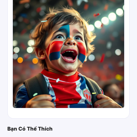
Bạn Có Thể Thích