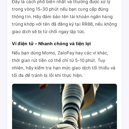
Đây là cách phổ biến nhất và thường được xử lý
trong vòng 15-30 phút nếu bạn cung cấp đúng
thông tin. Hãy đảm bảo tên tài khoản ngân hàng
trùng khớp với tên đã đăng ký tại RR88, nếu không
giao dịch sẽ bị từ chối ngay lập tức.
Ví điện tử – Nhanh chóng và tiện lợi
Nếu bạn dùng Momo, ZaloPay hay các ví khác,
thời gian rút tiền có thể chỉ từ 5-10 phút. Tuy
nhiên, hãy kiểm tra hạn mức giao dịch tối thiểu và
tối đa để tránh bị lỗi khi thực hiện.