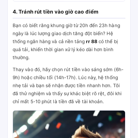
4. Tránh rút tiền vào giờ cao điểm
Bạn có biết rằng khung giờ từ 20h đến 23h hàng
ngày là lúc lượng giao dịch tăng đột biến? Hệ
thống ngân hàng và cả nền tảng
rr 88
có thể bị
quá tải, khiến thời gian xử lý kéo dài hơn bình
thường.
Thay vào đó, hãy chọn rút tiền vào sáng sớm (6h-
9h) hoặc chiều tối (14h-17h). Lúc này, hệ thống
nhẹ tải và bạn sẽ nhận được tiền nhanh hơn. Tôi
đã thử nghiệm và thấy sự khác biệt rõ rệt, đôi khi
chỉ mất 5-10 phút là tiền đã về tài khoản.