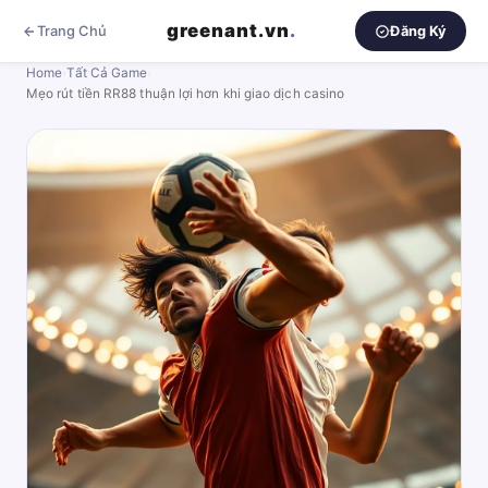
greenant.vn
.
Trang Chủ
Đăng Ký
Home
›
Tất Cả Game
›
Mẹo rút tiền RR88 thuận lợi hơn khi giao dịch casino