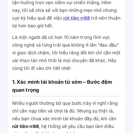
tận hưởng trọn vẹn niềm vui chiến thắng. Hôm
nay, tôi sẽ chia sẻ với bạn những mẹo nhỏ nhưng
cực kỳ hiệu quả để việc
rút tiền rr88
trở nên thuận
lợi hơn bao giờ hết.
Là một người đã có hơn 10 năm trong lĩnh vực
công nghệ và từng trải qua không ít lần "đau đầu"
vì giao dịch chậm, tôi hiểu rằng đôi khi chỉ cần một
vài thao tác nhỏ thôi là mọi chuyện đã khác. Hãy
cùng tôi đi vào chi tiết nhé!
1. Xác minh tài khoản từ sớm – Bước đệm
quan trọng
Nhiều người thường bỏ qua bước này vì nghĩ rằng
chỉ cần nạp tiền và chơi là đủ. Nhưng sự thật là,
nếu bạn chưa xác minh tài khoản đầy đủ, khi cần
rút tiền rr88
, hệ thống sẽ yêu cầu bạn làm điều