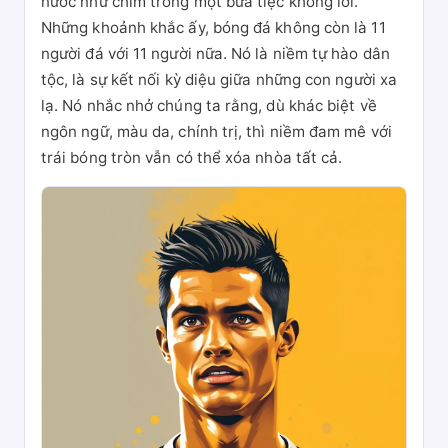
nước như chìm trong một bữa tiệc không lời.
Những khoảnh khắc ấy, bóng đá không còn là 11
người đá với 11 người nữa. Nó là niềm tự hào dân
tộc, là sự kết nối kỳ diệu giữa những con người xa
lạ. Nó nhắc nhở chúng ta rằng, dù khác biệt về
ngôn ngữ, màu da, chính trị, thì niềm đam mê với
trái bóng tròn vẫn có thể xóa nhòa tất cả.