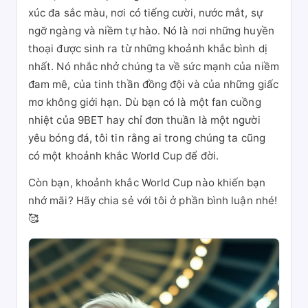
xúc đa sắc màu, nơi có tiếng cười, nước mắt, sự
ngỡ ngàng và niềm tự hào. Nó là nơi những huyền
thoại được sinh ra từ những khoảnh khắc bình dị
nhất. Nó nhắc nhở chúng ta về sức mạnh của niềm
đam mê, của tinh thần đồng đội và của những giấc
mơ không giới hạn. Dù bạn có là một fan cuồng
nhiệt của 9BET hay chỉ đơn thuần là một người
yêu bóng đá, tôi tin rằng ai trong chúng ta cũng
có một khoảnh khắc World Cup để đời.
Còn bạn, khoảnh khắc World Cup nào khiến bạn
nhớ mãi? Hãy chia sẻ với tôi ở phần bình luận nhé!
🥰