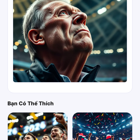
Bạn Có Thể Thích