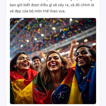
bao giờ biết được điều gì sẽ xảy ra, và đó chính là
vẻ đẹp của bộ môn thể thao vua.