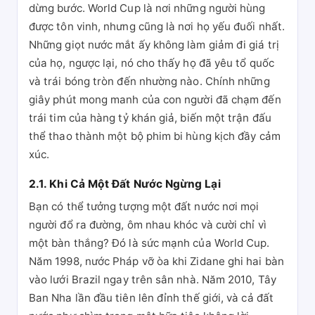
dừng bước. World Cup là nơi những người hùng
được tôn vinh, nhưng cũng là nơi họ yếu đuối nhất.
Những giọt nước mắt ấy không làm giảm đi giá trị
của họ, ngược lại, nó cho thấy họ đã yêu tổ quốc
và trái bóng tròn đến nhường nào. Chính những
giây phút mong manh của con người đã chạm đến
trái tim của hàng tỷ khán giả, biến một trận đấu
thể thao thành một bộ phim bi hùng kịch đầy cảm
xúc.
2.1. Khi Cả Một Đất Nước Ngừng Lại
Bạn có thể tưởng tượng một đất nước nơi mọi
người đổ ra đường, ôm nhau khóc và cười chỉ vì
một bàn thắng? Đó là sức mạnh của World Cup.
Năm 1998, nước Pháp vỡ òa khi Zidane ghi hai bàn
vào lưới Brazil ngay trên sân nhà. Năm 2010, Tây
Ban Nha lần đầu tiên lên đỉnh thế giới, và cả đất