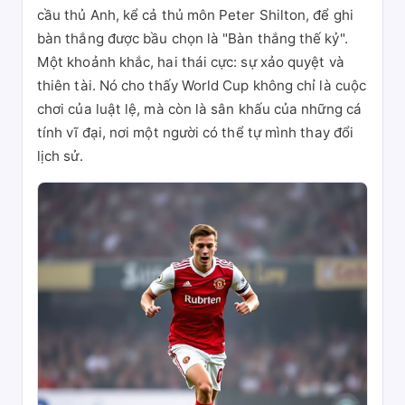
cầu thủ Anh, kể cả thủ môn Peter Shilton, để ghi
bàn thắng được bầu chọn là "Bàn thắng thế kỷ".
Một khoảnh khắc, hai thái cực: sự xảo quyệt và
thiên tài. Nó cho thấy World Cup không chỉ là cuộc
chơi của luật lệ, mà còn là sân khấu của những cá
tính vĩ đại, nơi một người có thể tự mình thay đổi
lịch sử.