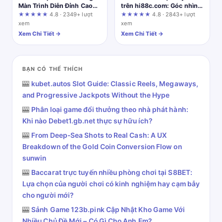
Màn Trình Diễn Đỉnh Cao
trên hi88c.com: Góc nhìn
Sẽ Khiến Bạn Phải Nín Thở
từ người dùng lâu năm và
★★★★★
4.8 · 2349+ lượt
★★★★★
4.8 · 2843+ lượt
năm tiêu chí cần kiểm
xem
xem
chứng
Xem Chi Tiết →
Xem Chi Tiết →
BẠN CÓ THỂ THÍCH
🎰
kubet.autos Slot Guide: Classic Reels, Megaways,
and Progressive Jackpots Without the Hype
🎰
Phân loại game đổi thưởng theo nhà phát hành:
Khi nào Debet1.gb.net thực sự hữu ích?
🎰
From Deep-Sea Shots to Real Cash: A UX
Breakdown of the Gold Coin Conversion Flow on
sunwin
🎰
Baccarat trực tuyến nhiều phòng chơi tại S8BET:
Lựa chọn của người chơi có kinh nghiệm hay cạm bẫy
cho người mới?
🎰
Sảnh Game 123b.pink Cập Nhật Kho Game Với
Nhiều Chủ Đề Mới – Có Gì Cho Anh Em?