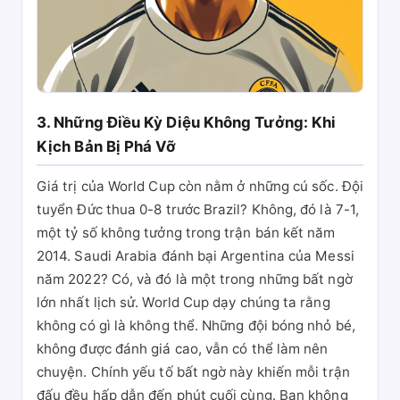
3. Những Điều Kỳ Diệu Không Tưởng: Khi
Kịch Bản Bị Phá Vỡ
Giá trị của World Cup còn nằm ở những cú sốc. Đội
tuyển Đức thua 0-8 trước Brazil? Không, đó là 7-1,
một tỷ số không tưởng trong trận bán kết năm
2014. Saudi Arabia đánh bại Argentina của Messi
năm 2022? Có, và đó là một trong những bất ngờ
lớn nhất lịch sử. World Cup dạy chúng ta rằng
không có gì là không thể. Những đội bóng nhỏ bé,
không được đánh giá cao, vẫn có thể làm nên
chuyện. Chính yếu tố bất ngờ này khiến mỗi trận
đấu đều hấp dẫn đến phút cuối cùng. Bạn không