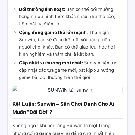
Đổi thưởng linh hoạt:
Bạn có thể đổi thưởng
bằng nhiều hình thức khác nhau như thẻ cào,
tiền mặt, ví điện tử...
Cộng đồng game thủ lớn mạnh:
Tham gia
Sunwin, bạn sẽ được kết nối với hàng triệu
người chơi khác. Bạn có thể giao lưu, học hỏi
kinh nghiệm và thậm chí là kết bạn.
Cập nhật xu hướng mới nhất:
Sunwin liên tục
cập nhật các tựa game mới, bắt kịp xu hướng
game bài đổi thưởng trên thế giới.
Kết Luận: Sunwin – Sân Chơi Dành Cho Ai
Muốn "Đổi Đời"?
Không ngoa khi nói rằng Sunwin là một trong
những cổng game quay hũ đáng chơi nhất hiện