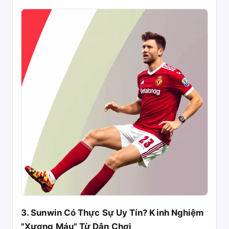
3. Sunwin Có Thực Sự Uy Tín? Kinh Nghiệm
"Xương Máu" Từ Dân Chơi