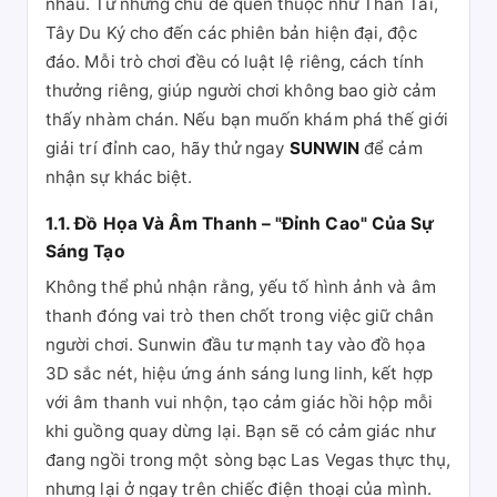
nhau. Từ những chủ đề quen thuộc như Thần Tài,
Tây Du Ký cho đến các phiên bản hiện đại, độc
đáo. Mỗi trò chơi đều có luật lệ riêng, cách tính
thưởng riêng, giúp người chơi không bao giờ cảm
thấy nhàm chán. Nếu bạn muốn khám phá thế giới
giải trí đỉnh cao, hãy thử ngay
SUNWIN
để cảm
nhận sự khác biệt.
1.1. Đồ Họa Và Âm Thanh – "Đỉnh Cao" Của Sự
Sáng Tạo
Không thể phủ nhận rằng, yếu tố hình ảnh và âm
thanh đóng vai trò then chốt trong việc giữ chân
người chơi. Sunwin đầu tư mạnh tay vào đồ họa
3D sắc nét, hiệu ứng ánh sáng lung linh, kết hợp
với âm thanh vui nhộn, tạo cảm giác hồi hộp mỗi
khi guồng quay dừng lại. Bạn sẽ có cảm giác như
đang ngồi trong một sòng bạc Las Vegas thực thụ,
nhưng lại ở ngay trên chiếc điện thoại của mình.