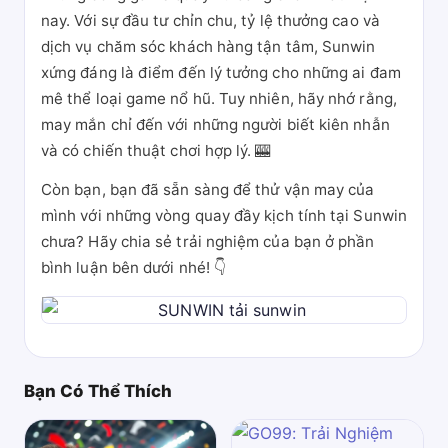
nay. Với sự đầu tư chỉn chu, tỷ lệ thưởng cao và
dịch vụ chăm sóc khách hàng tận tâm, Sunwin
xứng đáng là điểm đến lý tưởng cho những ai đam
mê thể loại game nổ hũ. Tuy nhiên, hãy nhớ rằng,
may mắn chỉ đến với những người biết kiên nhẫn
và có chiến thuật chơi hợp lý. 🎰
Còn bạn, bạn đã sẵn sàng để thử vận may của
mình với những vòng quay đầy kịch tính tại Sunwin
chưa? Hãy chia sẻ trải nghiệm của bạn ở phần
bình luận bên dưới nhé! 👇
Bạn Có Thể Thích