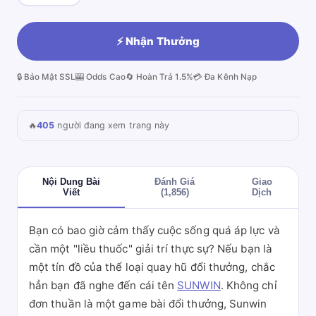
⚡ Nhận Thưởng
🔒 Bảo Mật SSL
🎰 Odds Cao
🔄 Hoàn Trả 1.5%
💳 Đa Kênh Nạp
🔥
405
người đang xem trang này
Nội Dung Bài
Đánh Giá
Giao
Viết
(1,856)
Dịch
Bạn có bao giờ cảm thấy cuộc sống quá áp lực và
cần một "liều thuốc" giải trí thực sự? Nếu bạn là
một tín đồ của thể loại quay hũ đổi thưởng, chắc
hẳn bạn đã nghe đến cái tên
SUNWIN
. Không chỉ
đơn thuần là một game bài đổi thưởng, Sunwin