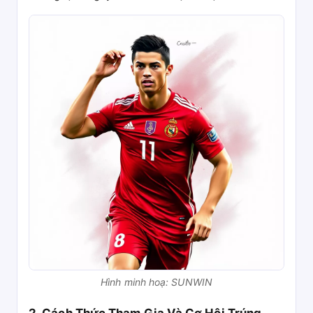
Hình minh hoạ: SUNWIN