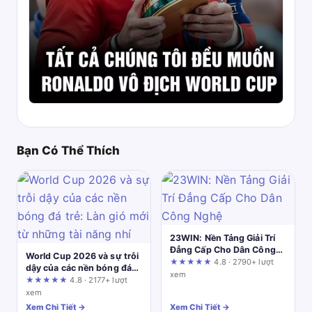
Bạn Có Thể Thích
23WIN: Nền Tảng Giải Trí
Đẳng Cấp Cho Dân Công
World Cup 2026 và sự trỗi
Nghệ
★★★★★
4.8 · 2790+ lượt
dậy của các nền bóng đá
xem
trẻ: Làn gió mới từ những
★★★★★
4.8 · 2177+ lượt
tài năng nhí
xem
Xem Chi Tiết →
Xem Chi Tiết →