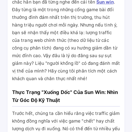
chắc hẳn bạn đã từng nghe đến cái tên
Sun win
.
Đây từng là một trong những cổng game bài đổi
thưởng đình đám nhất trên thị trường, thu hút
hàng triệu người chơi mỗi ngày. Nhưng nếu tinh ý,
bạn sẽ nhận thấy một điều khá lạ: lượng traffic
của trang web chính thức (theo dữ liệu từ các
công cụ phân tích) đang có xu hướng giảm dần từ
mức đỉnh cao. Vậy đâu là lý do đằng sau sự sụt
giảm này? Liệu "người khổng lồ" có đang đánh mất
vị thế của mình? Hãy cùng tôi phân tích một cách
khách quan và chân thực nhất nhé!
Thực Trạng "Xuống Dốc" Của Sun Win: Nhìn
Từ Góc Độ Kỹ Thuật
Trước hết, chúng ta cần hiểu rằng việc traffic giảm
không đồng nghĩa với việc game "chết" hay chất
lượng dịch vụ đi xuống. Nó có thể đến từ nhiều yếu