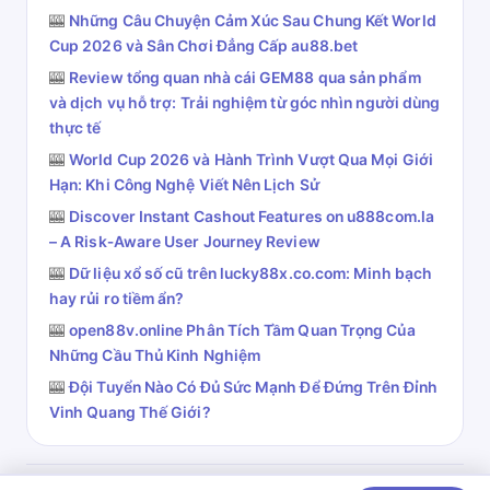
🎰
Những Câu Chuyện Cảm Xúc Sau Chung Kết World
Cup 2026 và Sân Chơi Đẳng Cấp au88.bet
🎰
Review tổng quan nhà cái GEM88 qua sản phẩm
và dịch vụ hỗ trợ: Trải nghiệm từ góc nhìn người dùng
thực tế
🎰
World Cup 2026 và Hành Trình Vượt Qua Mọi Giới
Hạn: Khi Công Nghệ Viết Nên Lịch Sử
🎰
Discover Instant Cashout Features on u888com.la
– A Risk‑Aware User Journey Review
🎰
Dữ liệu xổ số cũ trên lucky88x.co.com: Minh bạch
hay rủi ro tiềm ẩn?
🎰
open88v.online Phân Tích Tầm Quan Trọng Của
Những Cầu Thủ Kinh Nghiệm
🎰
Đội Tuyển Nào Có Đủ Sức Mạnh Để Đứng Trên Đỉnh
Vinh Quang Thế Giới?