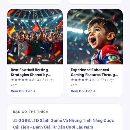
Best Football Betting
Experience Enhanced
Strategies Shared by
Gaming Features Through
qh88.discount Experts
uu88pai.com: A User
★★★★★
4.8 · 3198+ lượt
★★★★★
4.8 · 1925+ lượt
Journey Review
xem
xem
Xem Chi Tiết →
Xem Chi Tiết →
BẠN CÓ THỂ THÍCH
🎰
GG88.LTD Sảnh Game Và Những Tính Năng Được
Cải Tiến – Đánh Giá Từ Dân Chơi Lâu Năm