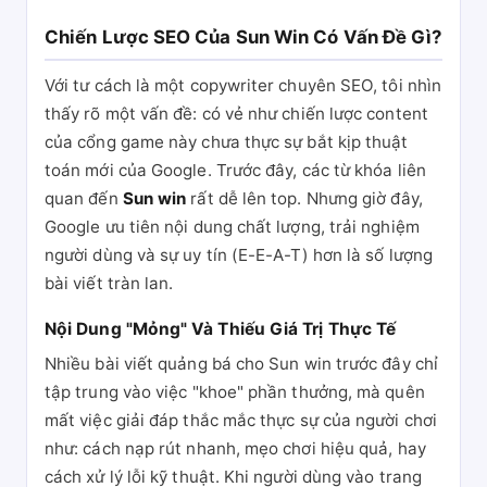
Chiến Lược SEO Của Sun Win Có Vấn Đề Gì?
Với tư cách là một copywriter chuyên SEO, tôi nhìn
thấy rõ một vấn đề: có vẻ như chiến lược content
của cổng game này chưa thực sự bắt kịp thuật
toán mới của Google. Trước đây, các từ khóa liên
quan đến
Sun win
rất dễ lên top. Nhưng giờ đây,
Google ưu tiên nội dung chất lượng, trải nghiệm
người dùng và sự uy tín (E-E-A-T) hơn là số lượng
bài viết tràn lan.
Nội Dung "Mỏng" Và Thiếu Giá Trị Thực Tế
Nhiều bài viết quảng bá cho Sun win trước đây chỉ
tập trung vào việc "khoe" phần thưởng, mà quên
mất việc giải đáp thắc mắc thực sự của người chơi
như: cách nạp rút nhanh, mẹo chơi hiệu quả, hay
cách xử lý lỗi kỹ thuật. Khi người dùng vào trang