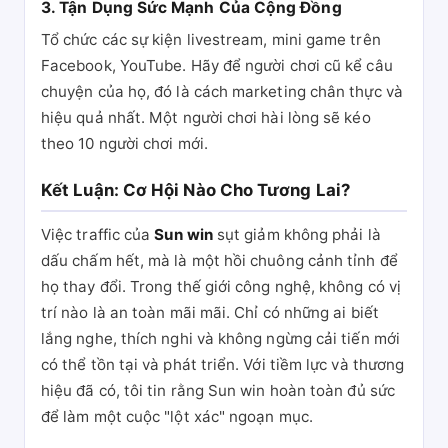
3. Tận Dụng Sức Mạnh Của Cộng Đồng
Tổ chức các sự kiện livestream, mini game trên
Facebook, YouTube. Hãy để người chơi cũ kể câu
chuyện của họ, đó là cách marketing chân thực và
hiệu quả nhất. Một người chơi hài lòng sẽ kéo
theo 10 người chơi mới.
Kết Luận: Cơ Hội Nào Cho Tương Lai?
Việc traffic của
Sun win
sụt giảm không phải là
dấu chấm hết, mà là một hồi chuông cảnh tỉnh để
họ thay đổi. Trong thế giới công nghệ, không có vị
trí nào là an toàn mãi mãi. Chỉ có những ai biết
lắng nghe, thích nghi và không ngừng cải tiến mới
có thể tồn tại và phát triển. Với tiềm lực và thương
hiệu đã có, tôi tin rằng Sun win hoàn toàn đủ sức
để làm một cuộc "lột xác" ngoạn mục.