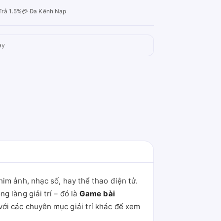
Trả 1.5%
💳 Đa Kênh Nạp
ày
him ảnh, nhạc số, hay thể thao điện tử.
g làng giải trí – đó là
Game bài
với các chuyên mục giải trí khác để xem