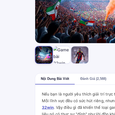
Nội Dung Bài Viết
Đánh Giá (2,588)
Nếu bạn là người yêu thích giải trí trự
Mỗi lĩnh vực đều có sức hút riêng, nhưn
32win
. Vậy điều gì đã khiến thể loại 
liệu nó có thực sự "đỉnh" như lời đồn k