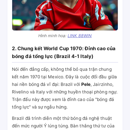
Hình minh hoạ:
LINK 88WIN
2. Chung kết World Cup 1970: Đỉnh cao của
bóng đá tổng lực (Brazil 4-1 Italy)
Nói đến đẳng cấp, không thể bỏ qua trận chung
kết năm 1970 tại Mexico. Đây là cuộc đối đầu giữa
hai nền bóng đá vĩ đại: Brazil với
Pele
, Jairzinho,
Rivelino và Italy với những huyền thoại phòng ngự.
Trận đấu này được xem là đỉnh cao của "bóng đá
tổng lực" và sự ngẫu hứng.
Brazil đã trình diễn một thứ bóng đá nghệ thuật
đến mức người Ý lúng túng. Bàn thắng thứ tư của