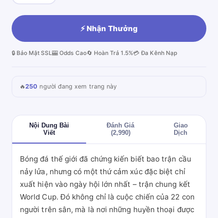
⚡ Nhận Thưởng
🔒 Bảo Mật SSL
🎰 Odds Cao
🔄 Hoàn Trả 1.5%
💳 Đa Kênh Nạp
🔥
250
người đang xem trang này
Nội Dung Bài
Đánh Giá
Giao
Viết
(2,990)
Dịch
Bóng đá thế giới đã chứng kiến biết bao trận cầu
nảy lửa, nhưng có một thứ cảm xúc đặc biệt chỉ
xuất hiện vào ngày hội lớn nhất – trận chung kết
World Cup. Đó không chỉ là cuộc chiến của 22 con
người trên sân, mà là nơi những huyền thoại được