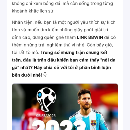
không chỉ xem bóng đá, mà còn sống trong từng
khoảnh khắc lịch sử.
Nhân tiện, nếu bạn là một người yêu thích sự kịch
tính và muốn tìm kiếm những giây phút giải trí
đỉnh cao, đừng quên ghé thăm
LINK 88WIN
để có
thêm những trải nghiệm thú vị nhé. Còn bây giờ,
tôi rất tò mò:
Trong số những trận chung kết
trên, đâu là trận đấu khiến bạn cảm thấy "nổi da
gà" nhất? Hãy chia sẻ với tôi ở phần bình luận
bên dưới nhé!
👇