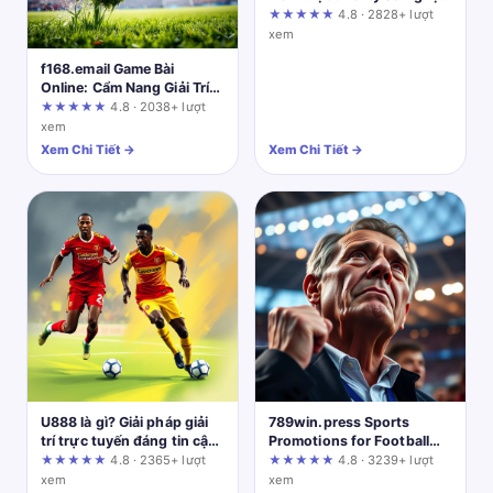
thở: Cơn lốc cảm xúc chưa
★★★★★
4.8 · 2828+ lượt
từng có
xem
f168.email Game Bài
Online: Cẩm Nang Giải Trí
Toàn Diện Cho Người Chơi
★★★★★
4.8 · 2038+ lượt
xem
Xem Chi Tiết →
Xem Chi Tiết →
U888 là gì? Giải pháp giải
789win.press Sports
trí trực tuyến đáng tin cậy
Promotions for Football
cho người Việt
Enthusiasts: What You
★★★★★
4.8 · 2365+ lượt
★★★★★
4.8 · 3239+ lượt
Really Get After the
xem
xem