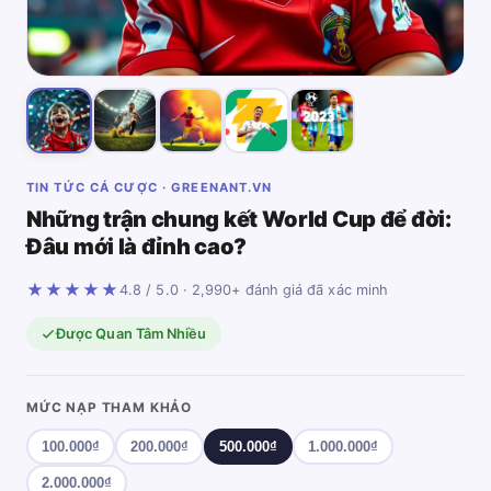
TIN TỨC CÁ CƯỢC · GREENANT.VN
Những trận chung kết World Cup để đời:
Đâu mới là đỉnh cao?
★★★★★
4.8 / 5.0 · 2,990+ đánh giá đã xác minh
Được Quan Tâm Nhiều
MỨC NẠP THAM KHẢO
100.000₫
200.000₫
500.000₫
1.000.000₫
2.000.000₫