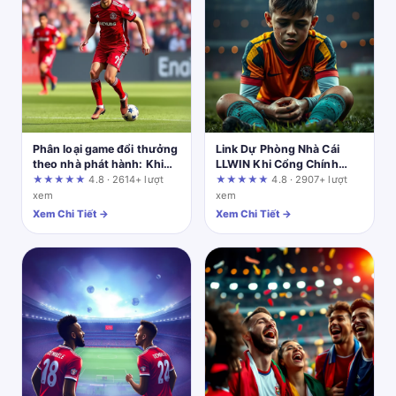
Phân loại game đổi thưởng
Link Dự Phòng Nhà Cái
theo nhà phát hành: Khi
LLWIN Khi Cổng Chính
nào Debet1.gb.net thực sự
Thức Bảo Trì - Giải Pháp
★★★★★
4.8 · 2614+ lượt
★★★★★
4.8 · 2907+ lượt
hữu ích?
Cho Dân Chơi Cá Cược
xem
xem
Xem Chi Tiết →
Xem Chi Tiết →