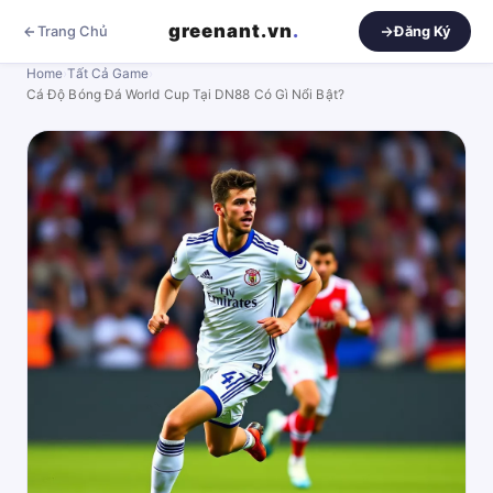
greenant.vn
.
Trang Chủ
Đăng Ký
Home
›
Tất Cả Game
›
Cá Độ Bóng Đá World Cup Tại DN88 Có Gì Nổi Bật?