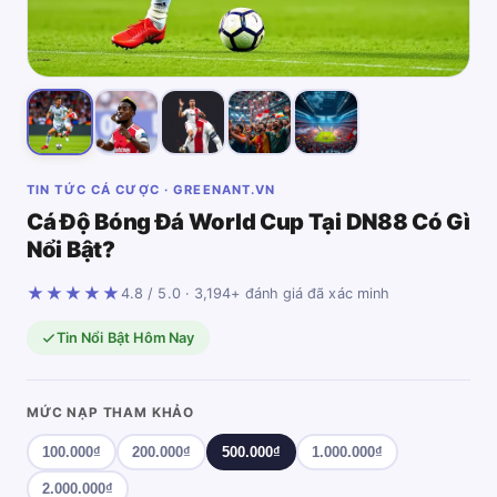
TIN TỨC CÁ CƯỢC · GREENANT.VN
Cá Độ Bóng Đá World Cup Tại DN88 Có Gì
Nổi Bật?
★★★★★
4.8 / 5.0 · 3,194+ đánh giá đã xác minh
Tin Nổi Bật Hôm Nay
MỨC NẠP THAM KHẢO
100.000₫
200.000₫
500.000₫
1.000.000₫
2.000.000₫