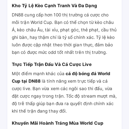
Kho Tỷ Lệ Kèo Cạnh Tranh Và Đa Dạng
DN88 cung cấp hơn 100 thị trường cá cược cho
mỗi trận World Cup. Bạn có thể chọn từ kèo châu
Á, kèo châu Âu, tài xỉu, phạt góc, thẻ phạt, cầu thủ
ghi bàn, hay thậm chí là tỷ số chính xác. Tỷ lệ kèo
luôn được cập nhật theo thời gian thực, đảm bảo
bạn có được mức odd tốt nhất trên thị trường.
Trực Tiếp Trận Đấu Và Cá Cược Live
Một điểm mạnh khác của
cá độ bóng đá World
Cup tại DN88
là tính năng xem trực tiếp và cá
cược live. Bạn vừa xem các ngôi sao thi đấu, vừa
đặt cược ngay trong trận. Tốc độ stream mượt mà,
độ trễ thấp giúp bạn đưa ra quyết định chính xác
khi thế trận đang thay đổi.
Khuyến Mãi Hoành Tráng Mùa World Cup