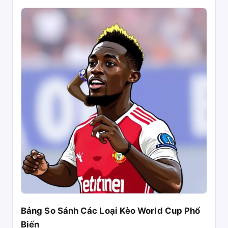
Bảng So Sánh Các Loại Kèo World Cup Phổ
Biến