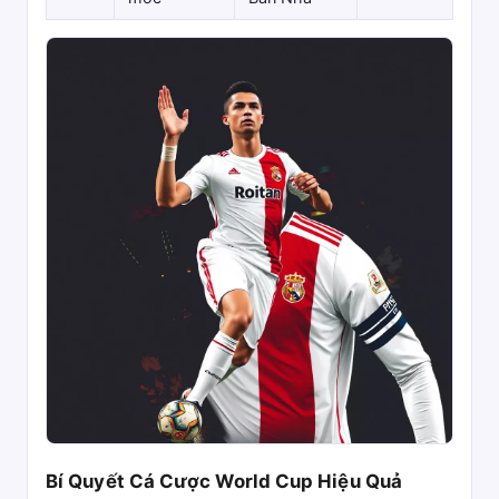
Bí Quyết Cá Cược World Cup Hiệu Quả