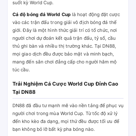
suốt kỳ World Cup.
Cá độ bóng đá World Cup
là hoạt động đặt cược
vào các trận đấu trong giải vô địch bóng đá thế
giới. Đây là một hình thức giải trí có tổ chức, nơi
người chơi dự đoán kết quả trận đấu, tỷ số, cầu
thủ ghi bàn và nhiều thị trường khác. Tại DN88,
mọi giao dịch đều được bảo mật và minh bạch,
mang đến sân chơi đẳng cấp cho người hâm mộ
túc cầu.
Trải Nghiệm Cá Cược World Cup Đỉnh Cao
Tại DN88
DN88 đã đầu tư mạnh mẽ vào nền tảng để phục vụ
người chơi trong mùa World Cup. Từ tốc độ xử lý
đến kho kèo đa dạng, mọi thứ đều được tối ưu để
bạn không bỏ lỡ bất kỳ pha bóng nào.