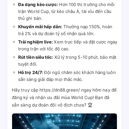
Đa dạng kèo cược:
Hơn 100 thị trường cho mỗi
trận World Cup, từ kèo châu Á, tài xỉu đến cầu
thủ ghi bàn.
Khuyến mãi hấp dẫn:
Thưởng nạp 150%, hoàn
trả 2% và dự đoán tỷ số nhận quà lớn.
Trải nghiệm live:
Xem trực tiếp và đặt cược ngay
trong trận với tốc độ cao.
Rút tiền siêu tốc:
Xử lý trong 5-10 phút, bảo mật
tuyệt đối.
Hỗ trợ 24/7:
Đội ngũ chăm sóc khách hàng luôn
sẵn sàng giải đáp mọi thắc mắc.
Hãy truy cập https://dn88.green/ ngay hôm nay để
đăng ký và nhận ưu đãi mùa World Cup! Bạn đã
sẵn sàng dự đoán đội vô địch chưa? 🏆