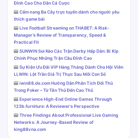
Đỉnh Cao Cho Dân Cá Cược
🎰
Cẩm nang Ba Cây trực tuyến dành cho người yêu
thích game bài
🎰
Live Football Streaming on THABET: A Risk-
Manager’s Review of Transparency, Speed &
Practical Fit
🎰
SUNWIN Soi Kèo Các Trận Derby Hấp Dẫn: Bí Kíp
Chinh Phục Những Trận Cầu Đỉnh Cao
🎰
Sự Kiện Ưu Đãi VIP Hàng Tháng Dành Cho Hội Viên
LLWIN: Lột Trần Giá Trị Thực Sau Mỗi Con Số
🎰
iwin88.de.com Hướng Dẫn Phân Tích Đối Thủ
Trong Poker – Từ Tân Thủ Đến Cao Thủ
🎰
Experience High-End Online Games Through
123b.furniture: A Reviewer's Perspective
🎰
Three Findings About Professional Live Gaming
Networks: A Journey-Based Review of
king88vna.com