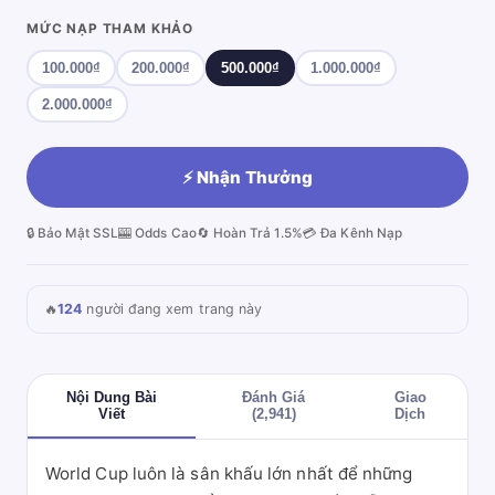
MỨC NẠP THAM KHẢO
100.000₫
200.000₫
500.000₫
1.000.000₫
2.000.000₫
⚡ Nhận Thưởng
🔒 Bảo Mật SSL
🎰 Odds Cao
🔄 Hoàn Trả 1.5%
💳 Đa Kênh Nạp
🔥
124
người đang xem trang này
Nội Dung Bài
Đánh Giá
Giao
Viết
(2,941)
Dịch
World Cup luôn là sân khấu lớn nhất để những