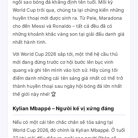
ngôi sao bóng đá khẳng định tên tuổi. Mỗi kỳ
World Cup trôi qua, chúng ta lại chứng kiến những
huyền thoại mới được sinh ra. Từ Pele, Maradona
cho đến Messi và Ronaldo – tất cả đều đã có
những khoảnh khắc vàng son tại giải đấu danh giá
nhất hành tinh.
Với World Cup 2026 sắp tới, một thế hệ cầu thủ
mới đang đứng trước cơ hội bước lên bục vinh
quang và ghi tên mình vào lịch sử. Hãy cùng tôi
điểm danh những cái tên sáng giá nhất có thể trở
thành huyền thoại sau ngày hội bóng đá lớn nhất
thế giới này nhé! 🏆
Kylian Mbappé – Người kế vị xứng đáng
Nếu có một cái tên chắc chắn sẽ tỏa sáng tại
World Cup 2026, đó chính là Kylian Mbappé. Ở tuổi