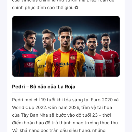
chinh phục đỉnh cao thế giới. ⚽
Pedri – Bộ não của La Roja
Pedri mới chỉ 19 tuổi khi tỏa sáng tại Euro 2020 và
World Cup 2022. Đến năm 2026, tiền vệ tài hoa
của Tây Ban Nha sẽ bước vào độ tuổi 23 – thời
điểm hoàn hảo để trở thành nhạc trưởng thực thụ.
Với khả năng đọc trận đấu siêu hạng, những