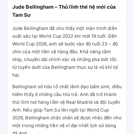
Jude Bellingham – Thủ lĩnh thế hệ mới của
Tam Sư
Jude Bellingham đã cho thấy một màn trình diễn
xuất sắc tại World Cup 2022 khi mới 19 tuổi. Đến
World Cup 2026, anh sẽ bước vào độ tuổi 23 – độ
chín của một tiền vệ hàng đầu. Khả năng cầm
nhịp, chuyền dài chính xác và những pha bứt tốc
từ tuyến dưới của Bellingham thực sự là vũ khí lợi
hại.
Bellingham sở hữu tố chất lãnh đạo bẩm sinh, điều
hiếm thấy ở những cầu thủ trẻ. Anh đã trở thành
thủ lĩnh nơi hàng tiền vệ Real Madrid và đội tuyển
Anh. Nếu giúp Tam Sư lên ngôi tại World Cup
2026, Bellingham chắc chắn sẽ được nhắc đến như
một trong những tiền vệ vĩ đại nhất lịch sử bóng
đá Anh.