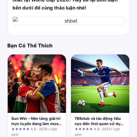
bên dưới để cùng thảo luận nhé!
Bạn Có Thể Thích
Sun Win – Nền tảng giải trí
789club và tác động tiêu
trực tuyến đang làm mưa
cực đến thói quen sử dụng
làm gió tại Việt Nam
tiền hằng ngày
★★★★★
4.8 · 3379+ lượt
★★★★★
4.8 · 2021+ lượt
xem
xem