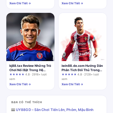
Xem Chi Tiết →
Xem Chi Tiết →
bj88.tax Review Những Trò
iwin88.de.com Hướng Dẫn
Chơi Nổi Bật Trong Hệ
Phân Tích Đối Thủ Trong
Thống Sảnh Game – Góc
Poker – Từ Tân Thủ Đến
★★★★★
4.8 · 2916+ lượt
★★★★★
4.8 · 2128+ lượt
Nhìn Từ Dân Chơi 10 Năm
Cao Thủ
xem
xem
Kinh Nghiệm
Xem Chi Tiết →
Xem Chi Tiết →
BẠN CÓ THỂ THÍCH
🎰
UY88GD – Sân Chơi Tiến Lên, Phỏm, Mậu Binh