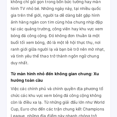
không chỉ gói gọn trong bốn bức tường hay màn
hình TV nhỏ bé. Những ngày này, tại nhiều quốc
gia trên thế giới, người ta dễ dàng bắt gặp hình
ảnh hàng ngàn con tim cùng hòa chung nhịp đập
tại các quảng trường, công viên hay khu vực xem
bóng đá công cộng. Đó không đơn thuần là một
buổi tối xem bóng, đó là một lễ hội thực thụ, nơi
ranh giới giữa người lạ và bạn bè trở nên mờ nhạt,
và tình yêu thể thao trở thành ngôn ngữ chung
duy nhất.
Từ màn hình nhỏ đến không gian chung: Xu
hướng toàn cầu
Việc các chính phủ và chính quyền địa phương tổ
chức các khu vực xem bóng đá công cộng không
còn là điều xa lạ. Từ những giải đấu lớn như World
Cup, Euro cho đến các trận chung kết Champions
League, những địa điểm này nhanh chóng trở