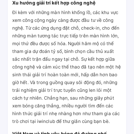
Xu hướng giải trí kết hợp công nghệ
Đi kèm với những màn hình khổng lồ, các khu vực
xem công cộng ngày càng được đầu tư về công
nghệ. Từ các ứng dụng đặt chỗ, check-in, cho đến
những màn tương tác trực tiếp trên màn hình lớn,
mọi thứ đều được số hóa. Người hâm mộ có thể
tham gia dự đoán tỷ số, bình chọn cầu thủ xuất
sắc nhất trận đấu ngay tại chỗ. Sự kết hợp giữa
công nghệ và cảm xúc thể thao đã tạo nên một hệ
sinh thái giải trí hoàn toàn mới, hấp dẫn hơn bao
giờ hết. Và trong guồng quay sôi động đó, những
trải nghiệm giải trí trực tuyến cũng len lỏi một
cách tự nhiên. Chẳng hạn, sau những giây phút
xem bóng căng thẳng, nhiều người tìm đến các
hình thức giải trí nhẹ nhàng hơn như tham gia các
trò chơi tại iwinclub để thư giãn cùng bạn bè.
Việt Nam và tình yêu bóng đá đường phố