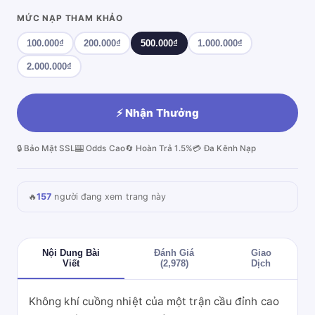
MỨC NẠP THAM KHẢO
100.000₫
200.000₫
500.000₫
1.000.000₫
2.000.000₫
⚡ Nhận Thưởng
🔒 Bảo Mật SSL
🎰 Odds Cao
🔄 Hoàn Trả 1.5%
💳 Đa Kênh Nạp
🔥
157
người đang xem trang này
Nội Dung Bài
Đánh Giá
Giao
Viết
(2,978)
Dịch
Không khí cuồng nhiệt của một trận cầu đỉnh cao