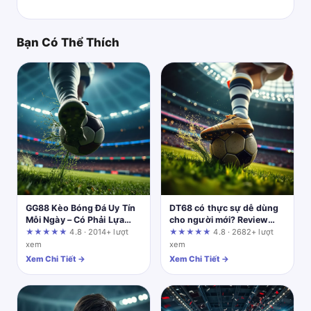
Bạn Có Thể Thích
GG88 Kèo Bóng Đá Uy Tín
DT68 có thực sự dễ dùng
Mỗi Ngày – Có Phải Lựa
cho người mới? Review
Chọn Số 1 Cho Dân Cược?
trang chủ từ A-Z
★★★★★
4.8 · 2014+ lượt
★★★★★
4.8 · 2682+ lượt
xem
xem
Xem Chi Tiết →
Xem Chi Tiết →