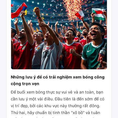
Những lưu ý để có trải nghiệm xem bóng công
cộng trọn vẹn
Để buổi xem bóng thực sự vui vẻ và an toàn, bạn
cần lưu ý một vài điều. Đầu tiên là đến sớm để có
vị trí đẹp, bởi các khu vực này thường rất đông.
Thứ hai, hãy chuẩn bị tinh thần "xô bồ" và tuân