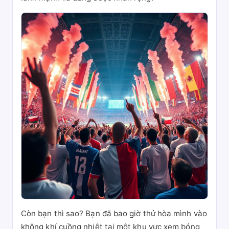
Còn bạn thì sao? Bạn đã bao giờ thử hòa mình vào
không khí cuồng nhiệt tại một khu vực xem bóng