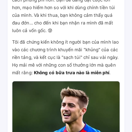
hơn, mạo hiểm hơn so với khi dùng chính tiền túi
của mình. Và khi thua, bạn không cảm thấy quá
đau đớn... cho đến khi bạn nhận ra mình đã mất
luôn cả vốn gốc. 😰
Tôi đã chứng kiến không ít người bạn của mình lao
vào các chương trình khuyến mãi "khủng" của các
nền tảng, và kết cục là "sạch túi" chỉ sau vài ngày.
Họ mải mê với những con số thưởng lớn mà quên
mất rằng:
Không có bữa trưa nào là miễn phí
.