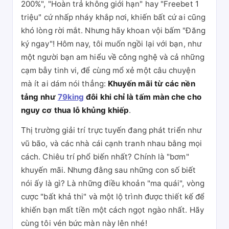
200%", "Hoàn trả không giới hạn" hay "Freebet 1
triệu" cứ nhấp nháy khắp nơi, khiến bất cứ ai cũng
khó lòng rời mắt. Nhưng hãy khoan vội bấm "Đăng
ký ngay"! Hôm nay, tôi muốn ngồi lại với bạn, như
một người bạn am hiểu về công nghệ và cả những
cạm bẫy tinh vi, để cùng mổ xẻ một câu chuyện
mà ít ai dám nói thẳng:
Khuyến mãi từ các nền
tảng như
79king
đôi khi chỉ là tấm màn che cho
nguy cơ thua lỗ khủng khiếp
.
Thị trường giải trí trực tuyến đang phát triển như
vũ bão, và các nhà cái cạnh tranh nhau bằng mọi
cách. Chiêu trí phổ biến nhất? Chính là "bơm"
khuyến mãi. Nhưng đằng sau những con số biết
nói ấy là gì? Là những điều khoản "ma quái", vòng
cược "bất khả thi" và một lộ trình được thiết kế để
khiến bạn mất tiền một cách ngọt ngào nhất. Hãy
cùng tôi vén bức màn này lên nhé!