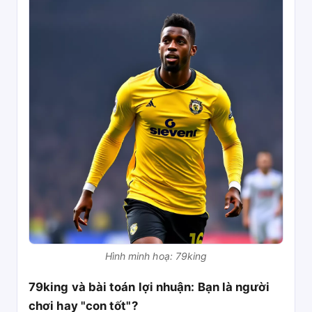
Hình minh hoạ: 79king
79king và bài toán lợi nhuận: Bạn là người
chơi hay "con tốt"?