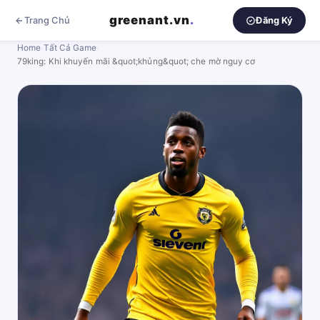
greenant.vn
.
Trang Chủ
Đăng Ký
Home
›
Tất Cả Game
›
79king: Khi khuyến mãi &quot;khủng&quot; che mờ nguy cơ