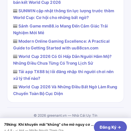
bán kết World Cup 2026
🎰
SUNWIN cập nhật thông tin lực lượng trước thềm
World Cup: Cơ hội cho những bất ngờ?
🎰
Sảnh Game mm88.io Mang Đến Cảm Giác Trải
Nghiệm Mới Mẻ
🎰
Modern Online Gaming Excellence: A Practical
Guide to Getting Started with uu88csn.com
🎰
World Cup 2026 Có Gì Hấp Dẫn Người Hâm Mộ?
Những Điều Chưa Từng Có Trong Lịch Sử
🎰
Tải app TX88 bị lỗi đăng nhập thì người chơi nên
xử lý thế nào?
🎰
World Cup 2026 Và Những Điều Bất Ngờ Làm Rung
Chuyển Toàn Bộ Cục Diện
© 2026 greenant.vn — Nhà Cái Uy Tín
Contact
·
Chính Sách Giao Dịch
·
Chính Sách Hoàn Trả
·
Chính Sách
79king: Khi khuyến mãi "khủng" che mờ nguy cơ thua lỗ - Bạn đã thực sự tỉnh táo?
Đăng Ký →
Bảo Mật
·
Điều Khoản Dịch Vụ
·
Tra Cứu Vé
·
Tất Cả Game
·
Sitemap
⭐ 4.8 · ✓ Hot — Nhiều Người Tham Gia