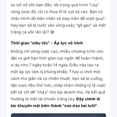
so với số vốn ban đầu. Và trong quá trình "cày"
vòng cược đó, rủi ro thua lỗ là cực kỳ cao. Bạn có
chắc mình đủ kiên nhẫn và may mắn để vượt qua?
Hay bạn sẽ bị cuốn vào vòng xoáy "gỡ gạc" và mất
trắng cả vốn lẫn lãi? 😅
Thời gian "siêu tốc" - Áp lực vô hình
Không chỉ vòng cược cao, nhiều chương trình còn
đặt ra giới hạn thời gian cực ngắn để hoàn thành,
ví dụ như 7 ngày hoặc 14 ngày. Điều này tạo ra
một áp lực tâm lý khủng khiếp. Thay vì chơi một
cách thư giãn và có chiến thuật, bạn sẽ bị cuống,
đặt cược liều lĩnh hơn, chấp nhận những tỷ lệ cược
bất lợi chỉ để "chạy" cho kịp doanh thu. Và kết quả
thường là một tài khoản trắng tay.
Đây chính là
lúc khuyến mãi biến thành "con dao hai lưỡi"
.