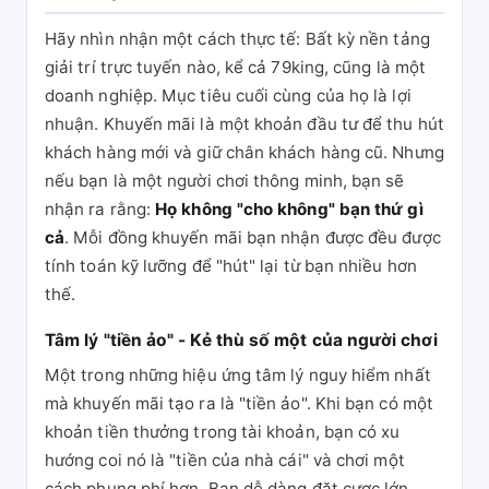
Hãy nhìn nhận một cách thực tế: Bất kỳ nền tảng
giải trí trực tuyến nào, kể cả 79king, cũng là một
doanh nghiệp. Mục tiêu cuối cùng của họ là lợi
nhuận. Khuyến mãi là một khoản đầu tư để thu hút
khách hàng mới và giữ chân khách hàng cũ. Nhưng
nếu bạn là một người chơi thông minh, bạn sẽ
nhận ra rằng:
Họ không "cho không" bạn thứ gì
cả
. Mỗi đồng khuyến mãi bạn nhận được đều được
tính toán kỹ lưỡng để "hút" lại từ bạn nhiều hơn
thế.
Tâm lý "tiền ảo" - Kẻ thù số một của người chơi
Một trong những hiệu ứng tâm lý nguy hiểm nhất
mà khuyến mãi tạo ra là "tiền ảo". Khi bạn có một
khoản tiền thưởng trong tài khoản, bạn có xu
hướng coi nó là "tiền của nhà cái" và chơi một
cách phung phí hơn. Bạn dễ dàng đặt cược lớn