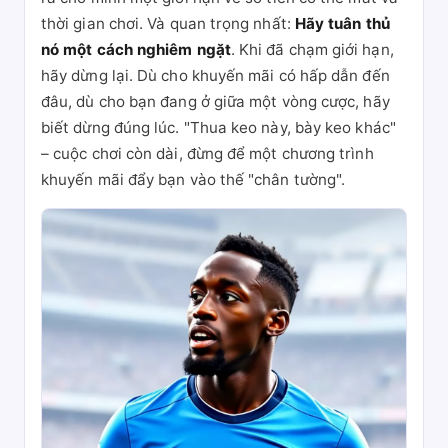
thời gian chơi. Và quan trọng nhất:
Hãy tuân thủ
nó một cách nghiêm ngặt
. Khi đã chạm giới hạn,
hãy dừng lại. Dù cho khuyến mãi có hấp dẫn đến
đâu, dù cho bạn đang ở giữa một vòng cược, hãy
biết dừng đúng lúc. "Thua keo này, bày keo khác"
– cuộc chơi còn dài, đừng để một chương trình
khuyến mãi đẩy bạn vào thế "chân tường".