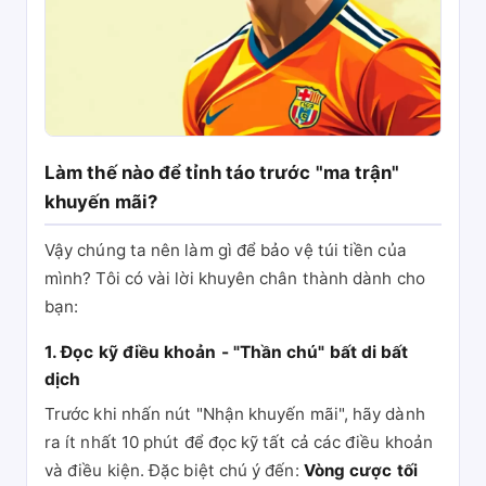
Làm thế nào để tỉnh táo trước "ma trận"
khuyến mãi?
Vậy chúng ta nên làm gì để bảo vệ túi tiền của
mình? Tôi có vài lời khuyên chân thành dành cho
bạn:
1. Đọc kỹ điều khoản - "Thần chú" bất di bất
dịch
Trước khi nhấn nút "Nhận khuyến mãi", hãy dành
ra ít nhất 10 phút để đọc kỹ tất cả các điều khoản
và điều kiện. Đặc biệt chú ý đến:
Vòng cược tối