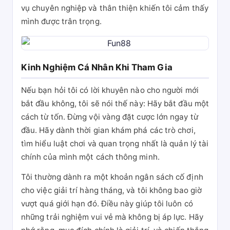
vụ chuyên nghiệp và thân thiện khiến tôi cảm thấy
mình được trân trọng.
Kinh Nghiệm Cá Nhân Khi Tham Gia
Nếu bạn hỏi tôi có lời khuyên nào cho người mới
bắt đầu không, tôi sẽ nói thế này: Hãy bắt đầu một
cách từ tốn. Đừng vội vàng đặt cược lớn ngay từ
đầu. Hãy dành thời gian khám phá các trò chơi,
tìm hiểu luật chơi và quan trọng nhất là quản lý tài
chính của mình một cách thông minh.
Tôi thường dành ra một khoản ngân sách cố định
cho việc giải trí hàng tháng, và tôi không bao giờ
vượt quá giới hạn đó. Điều này giúp tôi luôn có
những trải nghiệm vui vẻ mà không bị áp lực. Hãy