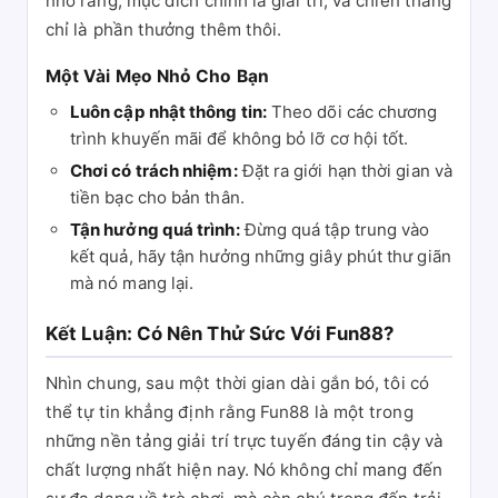
nhớ rằng, mục đích chính là giải trí, và chiến thắng
chỉ là phần thưởng thêm thôi.
Một Vài Mẹo Nhỏ Cho Bạn
Luôn cập nhật thông tin:
Theo dõi các chương
trình khuyến mãi để không bỏ lỡ cơ hội tốt.
Chơi có trách nhiệm:
Đặt ra giới hạn thời gian và
tiền bạc cho bản thân.
Tận hưởng quá trình:
Đừng quá tập trung vào
kết quả, hãy tận hưởng những giây phút thư giãn
mà nó mang lại.
Kết Luận: Có Nên Thử Sức Với Fun88?
Nhìn chung, sau một thời gian dài gắn bó, tôi có
thể tự tin khẳng định rằng Fun88 là một trong
những nền tảng giải trí trực tuyến đáng tin cậy và
chất lượng nhất hiện nay. Nó không chỉ mang đến