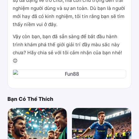
sự đa dạng về trò chơi, mà còn chú trọng đến trải
nghiệm người dùng và sự an toàn. Dù bạn là người
mới hay đã có kinh nghiệm, tôi tin rằng bạn sẽ tìm
thấy niềm vui ở đây.
Vậy còn bạn, bạn đã sẵn sàng để bắt đầu hành
trình khám phá thế giới giải trí đầy màu sắc này
chưa? Hãy chia sẻ với tôi cảm nhận của bạn nhé!
😊
Bạn Có Thể Thích