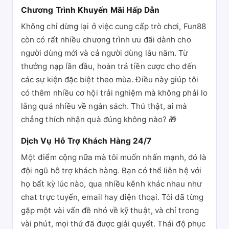
Chương Trình Khuyến Mãi Hấp Dẫn
Không chỉ dừng lại ở việc cung cấp trò chơi, Fun88
còn có rất nhiều chương trình ưu đãi dành cho
người dùng mới và cả người dùng lâu năm. Từ
thưởng nạp lần đầu, hoàn trả tiền cược cho đến
các sự kiện đặc biệt theo mùa. Điều này giúp tôi
có thêm nhiều cơ hội trải nghiệm mà không phải lo
lắng quá nhiều về ngân sách. Thú thật, ai mà
chẳng thích nhận quà đúng không nào? 🎁
Dịch Vụ Hỗ Trợ Khách Hàng 24/7
Một điểm cộng nữa mà tôi muốn nhấn mạnh, đó là
đội ngũ hỗ trợ khách hàng. Bạn có thể liên hệ với
họ bất kỳ lúc nào, qua nhiều kênh khác nhau như
chat trực tuyến, email hay điện thoại. Tôi đã từng
gặp một vài vấn đề nhỏ về kỹ thuật, và chỉ trong
vài phút, mọi thứ đã được giải quyết. Thái độ phục