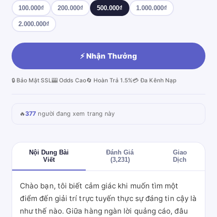
100.000₫
200.000₫
500.000₫
1.000.000₫
2.000.000₫
⚡ Nhận Thưởng
🔒 Bảo Mật SSL
🎰 Odds Cao
🔄 Hoàn Trả 1.5%
💳 Đa Kênh Nạp
🔥
377
người đang xem trang này
Nội Dung Bài
Đánh Giá
Giao
Viết
(3,231)
Dịch
Chào bạn, tôi biết cảm giác khi muốn tìm một
điểm đến giải trí trực tuyến thực sự đáng tin cậy là
như thế nào. Giữa hàng ngàn lời quảng cáo, đâu