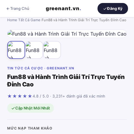
greenant.vn
.
Trang Chủ
Đăng Ký
Home
›
Tất Cả Game
›
Fun88 và Hành Trình Giải Trí Trực Tuyến Đỉnh Cao
TIN TỨC CÁ CƯỢC · GREENANT.VN
Fun88 và Hành Trình Giải Trí Trực Tuyến
Đỉnh Cao
★★★★★
4.8 / 5.0 · 3,231+ đánh giá đã xác minh
Cập Nhật Mới Nhất
MỨC NẠP THAM KHẢO