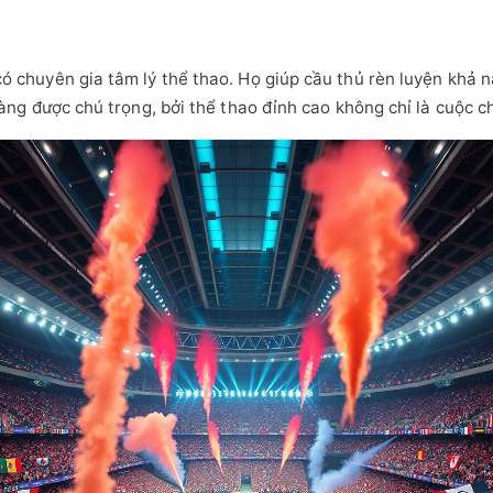
ó chuyên gia tâm lý thể thao. Họ giúp cầu thủ rèn luyện khả 
càng được chú trọng, bởi thể thao đỉnh cao không chỉ là cuộc c