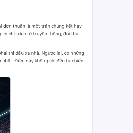
chỉ đơn thuần là một trận chung kết hay
ời chỉ trích từ truyền thông, đối thủ
ải thi đấu xa nhà. Ngược lại, có những
 nhất. Điều này không chỉ đến từ chiến