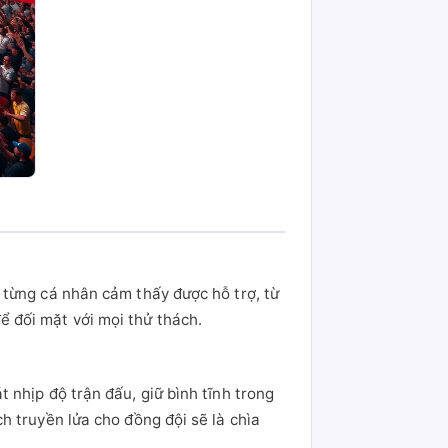
p từng cá nhân cảm thấy được hỗ trợ, từ
ể đối mặt với mọi thử thách.
 nhịp độ trận đấu, giữ bình tĩnh trong
h truyền lửa cho đồng đội sẽ là chìa