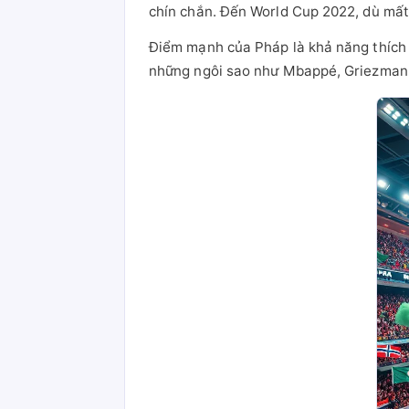
chín chắn. Đến World Cup 2022, dù mất 
Điểm mạnh của Pháp là khả năng thích n
những ngôi sao như Mbappé, Griezmann 