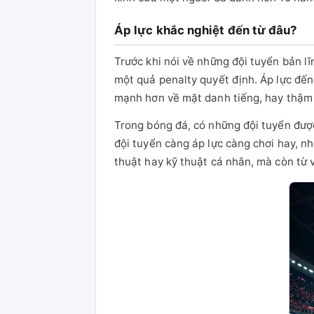
Áp lực khắc nghiệt đến từ đâu?
Trước khi nói về những đội tuyển bản lĩ
một quả penalty quyết định. Áp lực đến 
mạnh hơn về mặt danh tiếng, hay thậm ch
Trong bóng đá, có những đội tuyển được
đội tuyển càng áp lực càng chơi hay, n
thuật hay kỹ thuật cá nhân, mà còn từ v