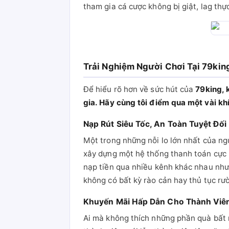
tham gia cá cược không bị giật, lag thực
Trải Nghiệm Người Chơi Tại 79kin
Để hiểu rõ hơn về sức hút của
79king, 
gia. Hãy cùng tôi điểm qua một vài kh
Nạp Rút Siêu Tốc, An Toàn Tuyệt Đối
Một trong những nỗi lo lớn nhất của ngư
xây dựng một hệ thống thanh toán cực k
nạp tiền qua nhiều kênh khác nhau như 
không có bất kỳ rào cản hay thủ tục rườ
Khuyến Mãi Hấp Dẫn Cho Thành Viê
Ai mà không thích những phần quà bất