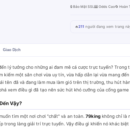
🔒 Bảo Mật SSL
🎰 Odds Cao
🔄 Hoàn 
🔥
211
người đang xem trang nà
Giao Dịch
 đến lý tưởng cho những ai đam mê cá cược trực tuyến? Trong 
tìm kiếm một sân chơi vừa uy tín, vừa hấp dẫn lại vừa mang đế
i tên đã và đang làm mưa làm gió trên thị trường, thu hút hàng
 phá xem điều gì đã tạo nên sức hút khó cưỡng của cổng game
 Đến Vậy?
muốn tìm một nơi chơi "chất" và an toàn.
79king
không chỉ là 
trong làng giải trí trực tuyến. Vậy điều gì khiến nó khác biệ