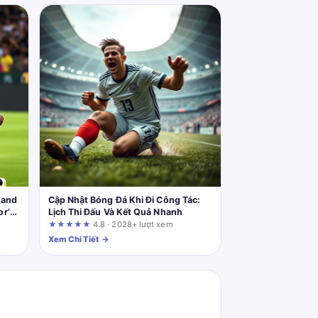
 and
Cập Nhật Bóng Đá Khi Đi Công Tác:
or’s
Lịch Thi Đấu Và Kết Quả Nhanh
★★★★★
4.8 · 2028+ lượt xem
Xem Chi Tiết →