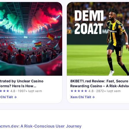
trated by Unclear Casino
8KBET1.red Review: Fast, Secure
forms? Here Is How
Rewarding Casino – A Risk-Advis
in7.mobi Actually Works
Assessment
★★★
4.8 · 1997+ lượt xem
★★★★★
4.8 · 2872+ lượt xem
Chi Tiết →
Xem Chi Tiết →
cnvn.dev: A Risk-Conscious User Journey