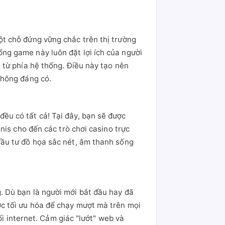
t chỗ đứng vững chắc trên thị trường
ng game này luôn đặt lợi ích của người
 từ phía hệ thống. Điều này tạo nên
không đáng có.
đều có tất cả! Tại đây, bạn sẽ được
nis cho đến các trò chơi casino trực
đầu tư đồ họa sắc nét, âm thanh sống
. Dù bạn là người mới bắt đầu hay đã
ợc tối ưu hóa để chạy mượt mà trên mọi
nối internet. Cảm giác "lướt" web và