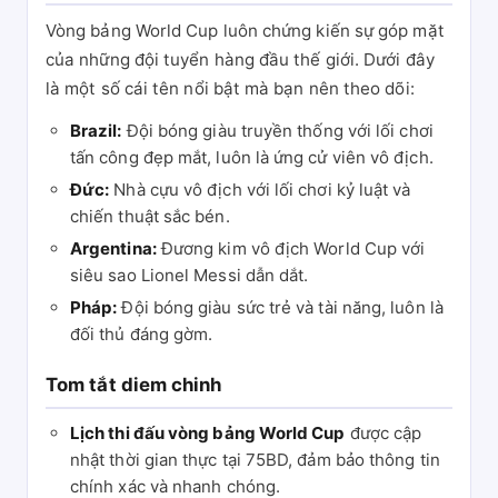
Vòng bảng World Cup luôn chứng kiến sự góp mặt
của những đội tuyển hàng đầu thế giới. Dưới đây
là một số cái tên nổi bật mà bạn nên theo dõi:
Brazil:
Đội bóng giàu truyền thống với lối chơi
tấn công đẹp mắt, luôn là ứng cử viên vô địch.
Đức:
Nhà cựu vô địch với lối chơi kỷ luật và
chiến thuật sắc bén.
Argentina:
Đương kim vô địch World Cup với
siêu sao Lionel Messi dẫn dắt.
Pháp:
Đội bóng giàu sức trẻ và tài năng, luôn là
đối thủ đáng gờm.
Tom tắt diem chinh
Lịch thi đấu vòng bảng World Cup
được cập
nhật thời gian thực tại 75BD, đảm bảo thông tin
chính xác và nhanh chóng.