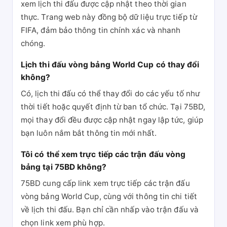
xem lịch thi đấu được cập nhật theo thời gian
thực. Trang web này đồng bộ dữ liệu trực tiếp từ
FIFA, đảm bảo thông tin chính xác và nhanh
chóng.
Lịch thi đấu vòng bảng World Cup có thay đổi
không?
Có, lịch thi đấu có thể thay đổi do các yếu tố như
thời tiết hoặc quyết định từ ban tổ chức. Tại 75BD,
mọi thay đổi đều được cập nhật ngay lập tức, giúp
bạn luôn nắm bắt thông tin mới nhất.
Tôi có thể xem trực tiếp các trận đấu vòng
bảng tại 75BD không?
75BD cung cấp link xem trực tiếp các trận đấu
vòng bảng World Cup, cùng với thông tin chi tiết
về lịch thi đấu. Bạn chỉ cần nhấp vào trận đấu và
chọn link xem phù hợp.