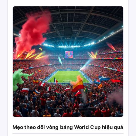
Mẹo theo dõi vòng bảng World Cup hiệu quả