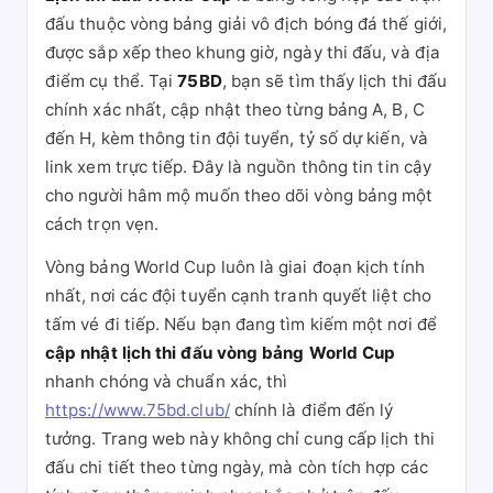
đấu thuộc vòng bảng giải vô địch bóng đá thế giới,
được sắp xếp theo khung giờ, ngày thi đấu, và địa
điểm cụ thể. Tại
75BD
, bạn sẽ tìm thấy lịch thi đấu
chính xác nhất, cập nhật theo từng bảng A, B, C
đến H, kèm thông tin đội tuyển, tỷ số dự kiến, và
link xem trực tiếp. Đây là nguồn thông tin tin cậy
cho người hâm mộ muốn theo dõi vòng bảng một
cách trọn vẹn.
Vòng bảng World Cup luôn là giai đoạn kịch tính
nhất, nơi các đội tuyển cạnh tranh quyết liệt cho
tấm vé đi tiếp. Nếu bạn đang tìm kiếm một nơi để
cập nhật lịch thi đấu vòng bảng World Cup
nhanh chóng và chuẩn xác, thì
https://www.75bd.club/
chính là điểm đến lý
tưởng. Trang web này không chỉ cung cấp lịch thi
đấu chi tiết theo từng ngày, mà còn tích hợp các