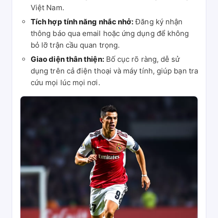
Việt Nam.
Tích hợp tính năng nhắc nhở:
Đăng ký nhận
thông báo qua email hoặc ứng dụng để không
bỏ lỡ trận cầu quan trọng.
Giao diện thân thiện:
Bố cục rõ ràng, dễ sử
dụng trên cả điện thoại và máy tính, giúp bạn tra
cứu mọi lúc mọi nơi.