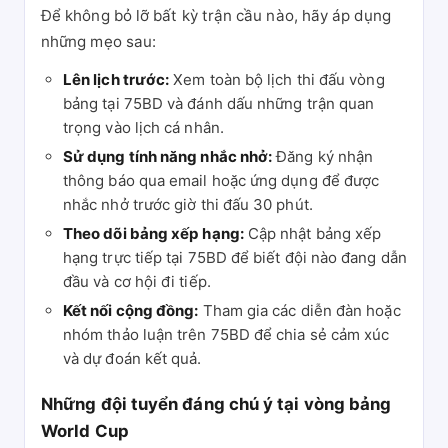
Để không bỏ lỡ bất kỳ trận cầu nào, hãy áp dụng
những mẹo sau:
Lên lịch trước:
Xem toàn bộ lịch thi đấu vòng
bảng tại 75BD và đánh dấu những trận quan
trọng vào lịch cá nhân.
Sử dụng tính năng nhắc nhở:
Đăng ký nhận
thông báo qua email hoặc ứng dụng để được
nhắc nhở trước giờ thi đấu 30 phút.
Theo dõi bảng xếp hạng:
Cập nhật bảng xếp
hạng trực tiếp tại 75BD để biết đội nào đang dẫn
đầu và cơ hội đi tiếp.
Kết nối cộng đồng:
Tham gia các diễn đàn hoặc
nhóm thảo luận trên 75BD để chia sẻ cảm xúc
và dự đoán kết quả.
Những đội tuyển đáng chú ý tại vòng bảng
World Cup