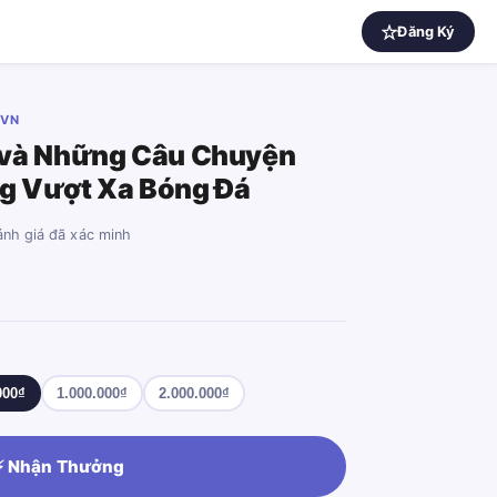
Đăng Ký
.VN
 và Những Câu Chuyện
g Vượt Xa Bóng Đá
đánh giá đã xác minh
000₫
1.000.000₫
2.000.000₫
⚡ Nhận Thưởng