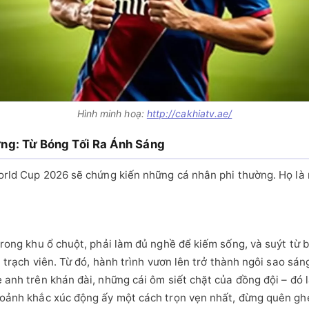
Hình minh hoạ:
http://cakhiatv.ae/
g: Từ Bóng Tối Ra Ánh Sáng
rld Cup 2026 sẽ chứng kiến những cá nhân phi thường. Họ là
ong khu ổ chuột, phải làm đủ nghề để kiếm sống, và suýt từ b
trạch viên. Từ đó, hành trình vươn lên trở thành ngôi sao sán
anh trên khán đài, những cái ôm siết chặt của đồng đội – đó
ảnh khắc xúc động ấy một cách trọn vẹn nhất, đừng quên ghé