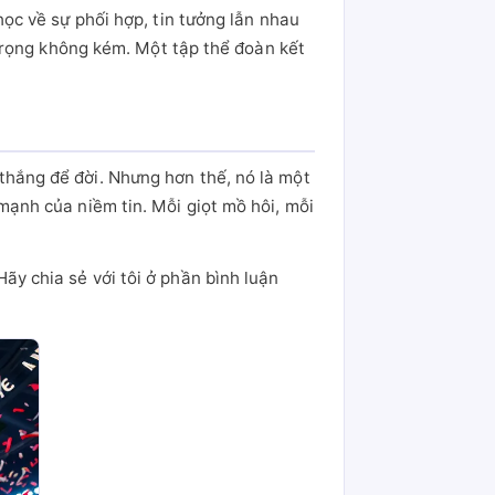
ọc về sự phối hợp, tin tưởng lẫn nhau
 trọng không kém. Một tập thể đoàn kết
hắng để đời. Nhưng hơn thế, nó là một
ạnh của niềm tin. Mỗi giọt mồ hôi, mỗi
y chia sẻ với tôi ở phần bình luận