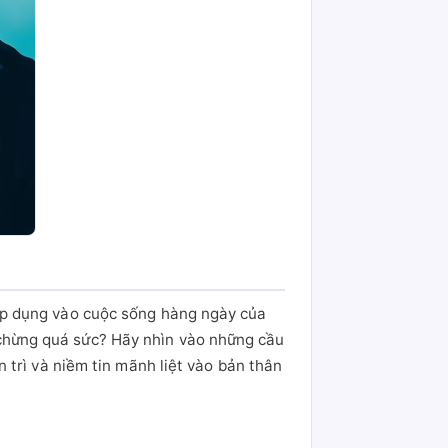
 áp dụng vào cuộc sống hàng ngày của
chừng quá sức? Hãy nhìn vào những cầu
 trì và niềm tin mãnh liệt vào bản thân