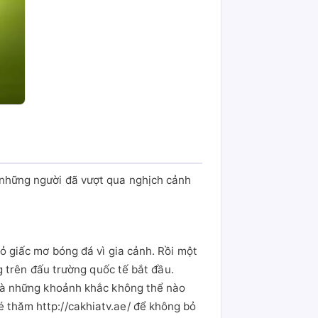
 những người đã vượt qua nghịch cảnh
ỏ giấc mơ bóng đá vì gia cảnh. Rồi một
g trên đấu trường quốc tế bắt đầu.
 là những khoảnh khắc không thể nào
 thăm http://cakhiatv.ae/ để không bỏ