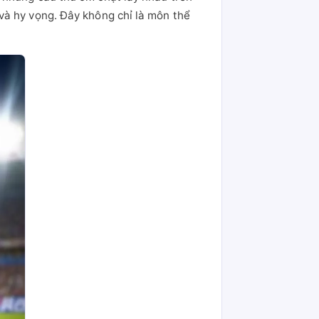
 và hy vọng. Đây không chỉ là môn thể