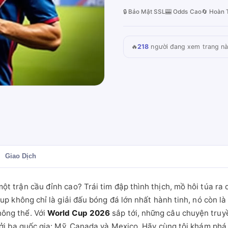
🔒 Bảo Mật SSL
🎰 Odds Cao
🔄 Hoàn 
🔥
218
người đang xem trang n
Giao Dịch
t trận cầu đỉnh cao? Trái tim đập thình thịch, mồ hôi túa ra d
Cup không chỉ là giải đấu bóng đá lớn nhất hành tinh, nó còn là
hông thể. Với
World Cup 2026
sắp tới, những câu chuyện truyề
 bởi ba quốc gia: Mỹ, Canada và Mexico. Hãy cùng tôi khám p