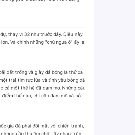
ự, thay vì 32 như trước đây. Điều này
lớn. Và chính những "chú ngựa ô" ấy lại
ãi đất trống và giày đá bóng là thứ xa
ột trái tim rực lửa và tình yêu bóng đá
cho cả một thế hệ đã dám mơ. Những câu
át điểm thế nào, chỉ cần đam mê và nỗ
ốc gia đã phải đối mặt với chiến tranh,
h những cầu thủ ôm chặt lấy nhau trên