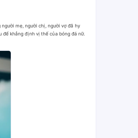
 người mẹ, người chị, người vợ đã hy
 để khẳng định vị thế của bóng đá nữ.