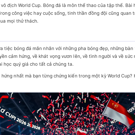
vô địch World Cup. Bóng đá là môn thể thao của tập thể. Bài h
. Trong công việc hay cuộc sống, tinh thần đồng đội cũng quan
ua mọi thử thách.
a tiệc bóng đá mãn nhãn với những pha bóng đẹp, những bàn t
n cảm hứng, về khát vọng vươn lên, về tình người và về sức m
i học quý giá cho tất cả chúng ta.
 hứng nhất mà bạn từng chứng kiến trong một kỳ World Cup? Hã