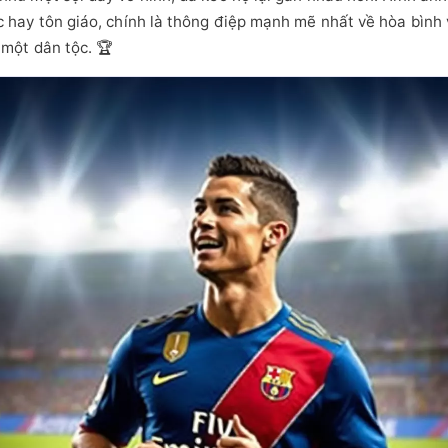
ộc hay tôn giáo, chính là thông điệp mạnh mẽ nhất về hòa bình
 một dân tộc. 🏆