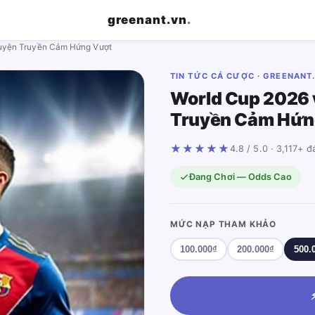
greenant.vn
.
uyện Truyền Cảm Hứng Vượt
TIN TỨC CÁ CƯỢC · GREENANT
World Cup 2026
Truyền Cảm Hứn
★★★★★
4.8 / 5.0 · 3,117+ 
Đang Chơi — Odds Cao
MỨC NẠP THAM KHẢO
100.000₫
200.000₫
500.