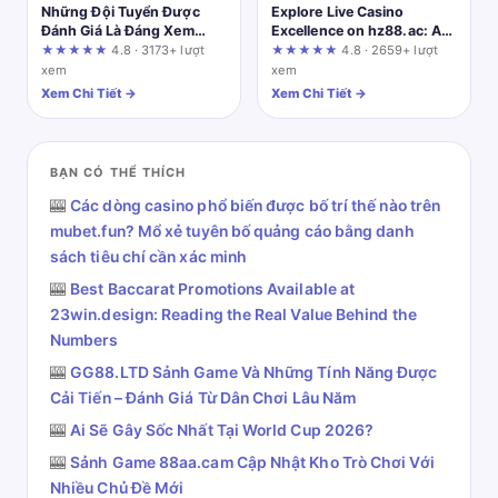
Những Đội Tuyển Được
Explore Live Casino
Đánh Giá Là Đáng Xem
Excellence on hz88.ac: A
Nhất Trong Mùa Giải Năm
Risk Manager’s User-
★★★★★
4.8 · 3173+ lượt
★★★★★
4.8 · 2659+ lượt
Nay
Journey Review
xem
xem
Xem Chi Tiết →
Xem Chi Tiết →
BẠN CÓ THỂ THÍCH
🎰
Các dòng casino phổ biến được bố trí thế nào trên
mubet.fun? Mổ xẻ tuyên bố quảng cáo bằng danh
sách tiêu chí cần xác minh
🎰
Best Baccarat Promotions Available at
23win.design: Reading the Real Value Behind the
Numbers
🎰
GG88.LTD Sảnh Game Và Những Tính Năng Được
Cải Tiến – Đánh Giá Từ Dân Chơi Lâu Năm
🎰
Ai Sẽ Gây Sốc Nhất Tại World Cup 2026?
🎰
Sảnh Game 88aa.cam Cập Nhật Kho Trò Chơi Với
Nhiều Chủ Đề Mới