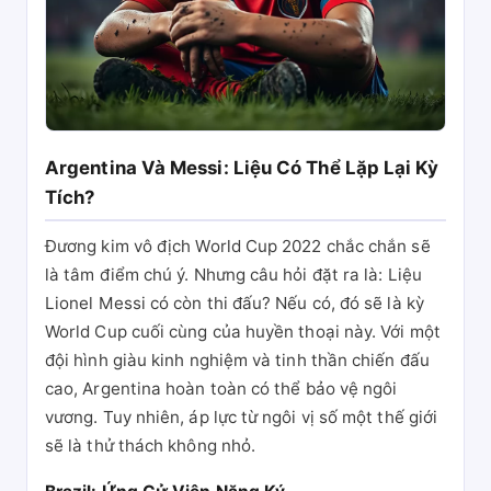
Argentina Và Messi: Liệu Có Thể Lặp Lại Kỳ
Tích?
Đương kim vô địch World Cup 2022 chắc chắn sẽ
là tâm điểm chú ý. Nhưng câu hỏi đặt ra là: Liệu
Lionel Messi có còn thi đấu? Nếu có, đó sẽ là kỳ
World Cup cuối cùng của huyền thoại này. Với một
đội hình giàu kinh nghiệm và tinh thần chiến đấu
cao, Argentina hoàn toàn có thể bảo vệ ngôi
vương. Tuy nhiên, áp lực từ ngôi vị số một thế giới
sẽ là thử thách không nhỏ.