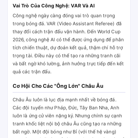
Vai Trò Của Công Nghệ: VAR Và AI
Công nghệ ngày càng đóng vai trò quan trọng
trong bóng đá. VAR (Video Assistant Referee) đã
thay đổi cách trận đấu vận hành. Đến World Cup
2026, công nghệ AI có thể được ứng dụng để phân
tích chiến thuật, dự đoán kết quả, thậm chí hỗ trợ
trọng tài. Điều này có thể tạo ra những tranh cãi
và bất ngờ khó lường, ảnh hưởng trực tiếp đến kết
quả các trận đấu.
Cơ Hội Cho Các "Ông Lớn" Châu Âu
Châu Âu luôn là lục địa mạnh nhất về bóng đá.
Các đội tuyển như Pháp, Đức, Tây Ban Nha, Anh
luôn là ứng cử viên nặng ký. Nhưng chính sự cạnh
tranh khốc liệt nội bộ châu Âu cũng tạo ra những
bất ngờ. Một đội bóng như Bỉ (với thế hệ vàng)