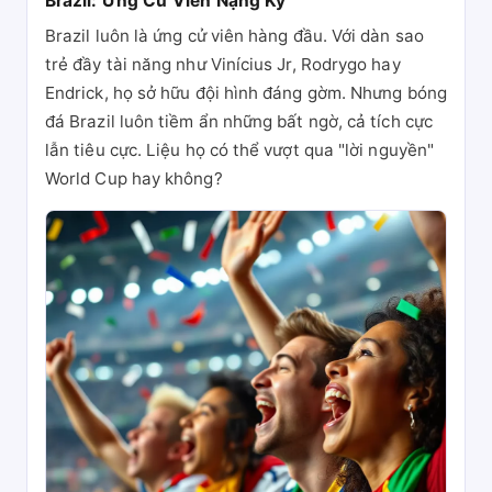
Brazil: Ứng Cử Viên Nặng Ký
Brazil luôn là ứng cử viên hàng đầu. Với dàn sao
trẻ đầy tài năng như Vinícius Jr, Rodrygo hay
Endrick, họ sở hữu đội hình đáng gờm. Nhưng bóng
đá Brazil luôn tiềm ẩn những bất ngờ, cả tích cực
lẫn tiêu cực. Liệu họ có thể vượt qua "lời nguyền"
World Cup hay không?