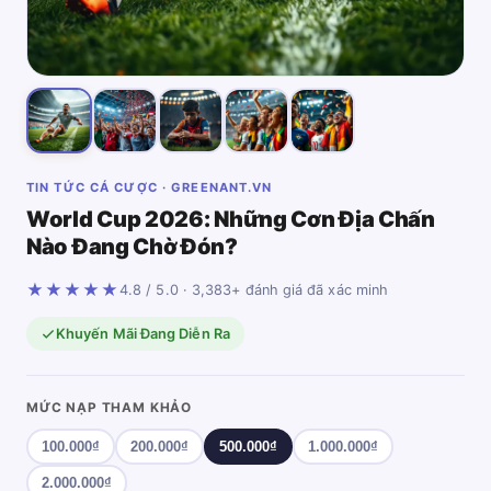
TIN TỨC CÁ CƯỢC · GREENANT.VN
World Cup 2026: Những Cơn Địa Chấn
Nào Đang Chờ Đón?
★★★★★
4.8 / 5.0 · 3,383+ đánh giá đã xác minh
Khuyến Mãi Đang Diễn Ra
MỨC NẠP THAM KHẢO
100.000₫
200.000₫
500.000₫
1.000.000₫
2.000.000₫