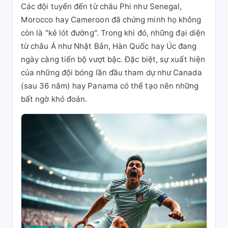
Các đội tuyển đến từ châu Phi như Senegal,
Morocco hay Cameroon đã chứng minh họ không
còn là "kẻ lót đường". Trong khi đó, những đại diện
từ châu Á như Nhật Bản, Hàn Quốc hay Úc đang
ngày càng tiến bộ vượt bậc. Đặc biệt, sự xuất hiện
của những đội bóng lần đầu tham dự như Canada
(sau 36 năm) hay Panama có thể tạo nên những
bất ngờ khó đoán.