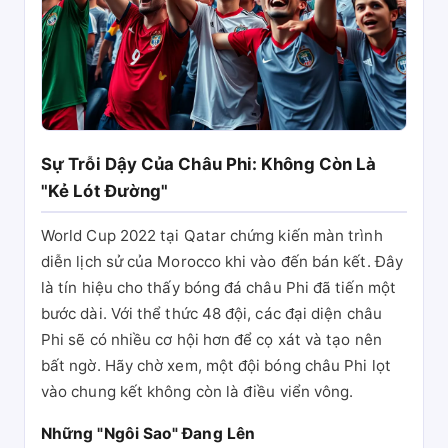
Sự Trỗi Dậy Của Châu Phi: Không Còn Là
"Kẻ Lót Đường"
World Cup 2022 tại Qatar chứng kiến màn trình
diễn lịch sử của Morocco khi vào đến bán kết. Đây
là tín hiệu cho thấy bóng đá châu Phi đã tiến một
bước dài. Với thể thức 48 đội, các đại diện châu
Phi sẽ có nhiều cơ hội hơn để cọ xát và tạo nên
bất ngờ. Hãy chờ xem, một đội bóng châu Phi lọt
vào chung kết không còn là điều viển vông.
Những "Ngôi Sao" Đang Lên