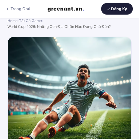
greenant.vn
.
Trang Chủ
Đăng Ký
Home
›
Tất Cả Game
›
World Cup 2026: Những Cơn Địa Chấn Nào Đang Chờ Đón?