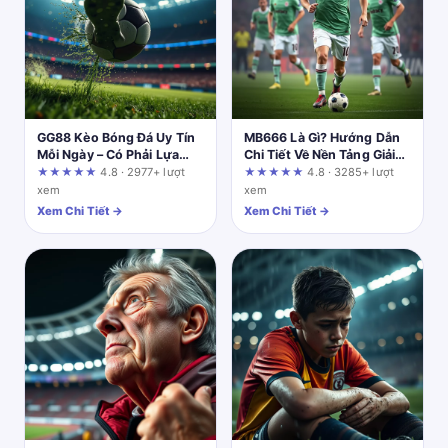
GG88 Kèo Bóng Đá Uy Tín
MB666 Là Gì? Hướng Dẫn
Mỗi Ngày – Có Phải Lựa
Chi Tiết Về Nền Tảng Giải
Chọn Số 1 Cho Dân Cược?
Trí Trực Tuyến Hàng Đầu
★★★★★
4.8 · 2977+ lượt
★★★★★
4.8 · 3285+ lượt
xem
xem
Xem Chi Tiết →
Xem Chi Tiết →