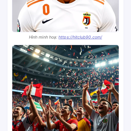
Hình minh hoạ:
https://hitclub90.com/