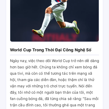
World Cup Trong Thời Đại Công Nghệ Số
Ngày nay, việc theo dõi World Cup trở nên dễ dàng
hơn bao giờ hết. Chúng ta không chỉ xem bóng đá
qua tivi, mà còn có thể tương tác trên mạng xã
hội, tham gia các diễn đàn, hoặc thậm chí là thử
vận may với những trò chơi trực tuyến. Nói đến
đây, tôi nhớ có một người bạn thân của tôi, một
fan cuồng bóng đá, đã từng chia sẻ rằng: "Sau mỗi
trận cầu đỉnh cao, tôi thường ghé qua một trang