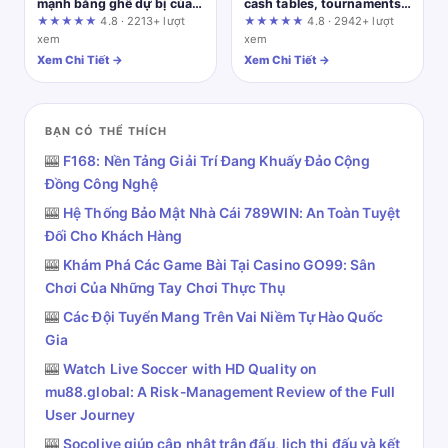
mạnh băng ghế dự bị của
cash tables, tournaments
hai đội: Yếu tố quyết định
and stake levels – a UX
★★★★★
4.8 · 2213+ lượt
★★★★★
4.8 · 2942+ lượt
kèo thơm
expert’s transparency and
xem
xem
usability check
Xem Chi Tiết →
Xem Chi Tiết →
BẠN CÓ THỂ THÍCH
🎰
F168: Nền Tảng Giải Trí Đang Khuấy Đảo Cộng
Đồng Công Nghệ
🎰
Hệ Thống Bảo Mật Nhà Cái 789WIN: An Toàn Tuyệt
Đối Cho Khách Hàng
🎰
Khám Phá Các Game Bài Tại Casino GO99: Sân
Chơi Của Những Tay Chơi Thực Thụ
🎰
Các Đội Tuyển Mang Trên Vai Niềm Tự Hào Quốc
Gia
🎰
Watch Live Soccer with HD Quality on
mu88.global: A Risk-Management Review of the Full
User Journey
🎰
Socolive giúp cập nhật trận đấu, lịch thi đấu và kết