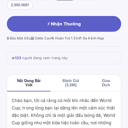
2.000.000₫
⚡ Nhận Thưởng
🔒 Bảo Mật SSL
🎰 Odds Cao
🔄 Hoàn Trả 1.5%
💳 Đa Kênh Nạp
🔥
123
người đang xem trang này
Nội Dung Bài
Đánh Giá
Giao
Viết
(3,286)
Dịch
Chào bạn, tôi cá rằng cứ mỗi khi nhắc đến World
Cup, trong lòng bạn lại dâng lên một cảm xúc thật
đặc biệt. Không chỉ là một giải đấu bóng đá, World
Cup giống như một bữa tiệc toàn cầu, nơi những