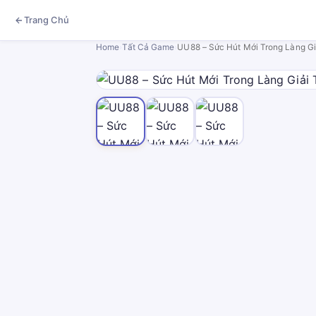
Trang Chủ
Home
›
Tất Cả Game
›
UU88 – Sức Hút Mới Trong Làng Giả