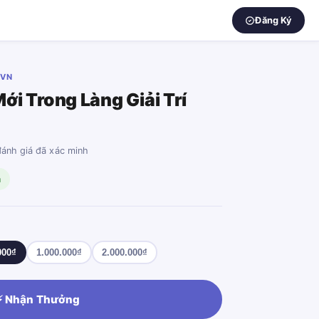
Đăng Ký
.VN
ới Trong Làng Giải Trí
đánh giá đã xác minh
a
000₫
1.000.000₫
2.000.000₫
⚡ Nhận Thưởng