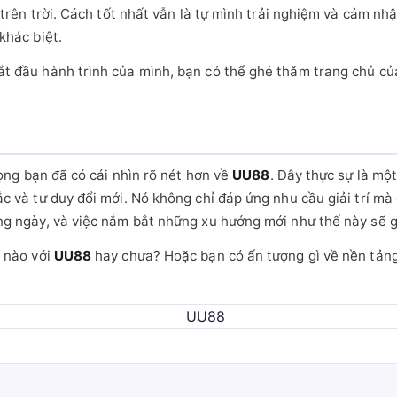
á trên trời. Cách tốt nhất vẫn là tự mình trải nghiệm và cảm n
khác biệt.
t đầu hành trình của mình, bạn có thể ghé thăm trang chủ của
vọng bạn đã có cái nhìn rõ nét hơn về
UU88
. Đây thực sự là một 
c và tư duy đổi mới. Nó không chỉ đáp ứng nhu cầu giải trí m
g ngày, và việc nắm bắt những xu hướng mới như thế này sẽ gi
m nào với
UU88
hay chưa? Hoặc bạn có ấn tượng gì về nền tảng 