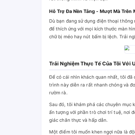
Hỗ Trợ Đa Nền Tảng - Mượt Mà Trên M
Dù bạn đang sử dụng điện thoại thông 
để thích ứng với mọi kích thước màn hìn
chữ bị méo hay nút bấm bị lệch. Trải ng
Trải Nghiệm Thực Tế Của Tôi Với
Để có cái nhìn khách quan nhất, tôi đã
trình này diễn ra rất nhanh chóng và đ
rườm rà.
Sau đó, tôi khám phá các chuyên mục k
ấn tượng với phần trò chơi trí tuệ, nơi
giác chân thực và hấp dẫn.
Một điểm tôi muốn khen ngợi nữa là đội