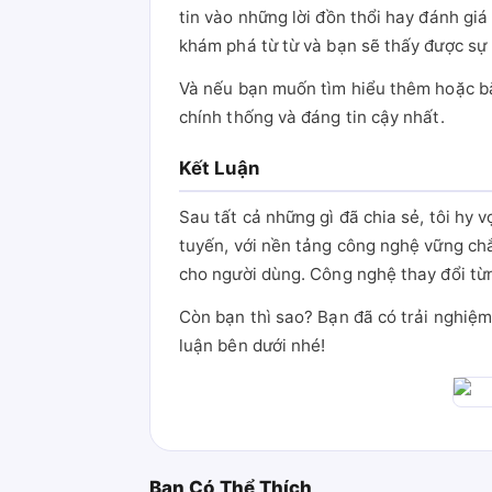
tin vào những lời đồn thổi hay đánh gi
khám phá từ từ và bạn sẽ thấy được sự 
Và nếu bạn muốn tìm hiểu thêm hoặc bắ
chính thống và đáng tin cậy nhất.
Kết Luận
Sau tất cả những gì đã chia sẻ, tôi hy 
tuyến, với nền tảng công nghệ vững chắ
cho người dùng. Công nghệ thay đổi từn
Còn bạn thì sao? Bạn đã có trải nghiệ
luận bên dưới nhé!
Bạn Có Thể Thích