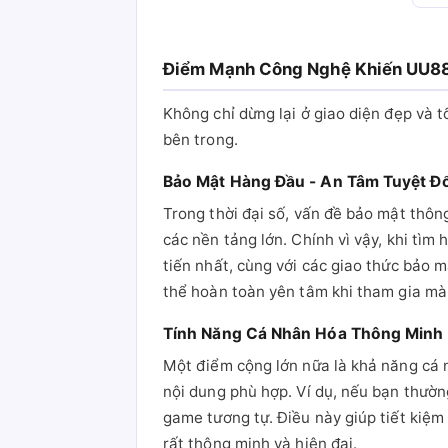
Điểm Mạnh Công Nghệ Khiến UU88
Không chỉ dừng lại ở giao diện đẹp và 
bên trong.
Bảo Mật Hàng Đầu - An Tâm Tuyệt Đố
Trong thời đại số, vấn đề bảo mật thông 
các nền tảng lớn. Chính vì vậy, khi tìm 
tiến nhất, cùng với các giao thức bảo m
thể hoàn toàn yên tâm khi tham gia mà 
Tính Năng Cá Nhân Hóa Thông Minh
Một điểm cộng lớn nữa là khả năng cá 
nội dung phù hợp. Ví dụ, nếu bạn thườn
game tương tự. Điều này giúp tiết kiệm 
rất thông minh và hiện đại.