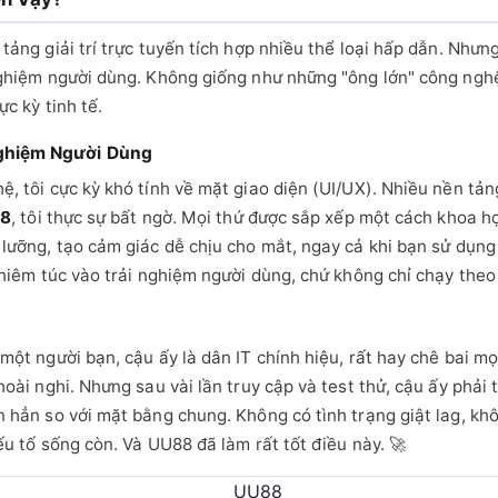
tảng giải trí trực tuyến tích hợp nhiều thể loại hấp dẫn. Nhưn
 nghiệm người dùng. Không giống như những "ông lớn" công ng
c kỳ tinh tế.
Nghiệm Người Dùng
 tôi cực kỳ khó tính về mặt giao diện (UI/UX). Nhiều nền tảng
8
, tôi thực sự bất ngờ. Mọi thứ được sắp xếp một cách khoa 
lưỡng, tạo cảm giác dễ chịu cho mắt, ngay cả khi bạn sử dụng 
ghiêm túc vào trải nghiệm người dùng, chứ không chỉ chạy theo
ột người bạn, cậu ấy là dân IT chính hiệu, rất hay chê bai mọi
 hoài nghi. Nhưng sau vài lần truy cập và test thử, cậu ấy phải
 hẳn so với mặt bằng chung. Không có tình trạng giật lag, khôn
ếu tố sống còn. Và UU88 đã làm rất tốt điều này. 🚀