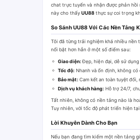
chat trực tuyến và nhận được phản hồi n
này cho thấy
UU88
thực sự coi trọng k
So Sánh UU88 Với Các Nền Tảng 
Tôi đã từng trải nghiệm khá nhiều nền t
nổi bật hơn hẳn ở một số điểm sau:
Giao diện:
Đẹp, hiện đại, dễ sử dụng
Tốc độ:
Nhanh và ổn định, không có 
Bảo mật:
Cam kết an toàn tuyệt đối, 
Dịch vụ khách hàng:
Hỗ trợ 24/7, ch
Tất nhiên, không có nền tảng nào là h
Tuy nhiên, với tốc độ phát triển hiện tạ
Lời Khuyên Dành Cho Bạn
Nếu bạn đang tìm kiếm một nền tảng giải