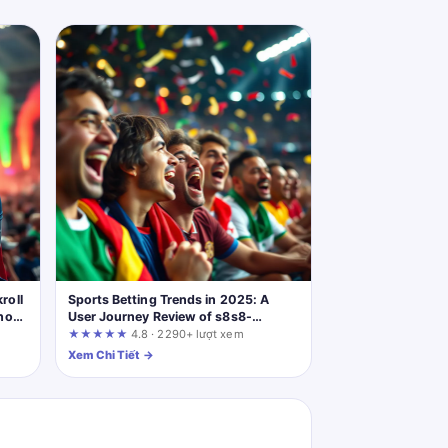
roll
Sports Betting Trends in 2025: A
ho
User Journey Review of s8s8-
and
88k.org
★★★★★
4.8 · 2290+ lượt xem
Xem Chi Tiết →