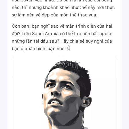
nào, thì những khoảnh khắc như thế này mới thực
sự làm nên vẻ đẹp của môn thể thao vua.
Còn bạn, bạn nghĩ sao về màn trình diễn của hai
đội? Liệu Saudi Arabia có thể tạo nên bất ngờ ở
những lần tái đấu sau? Hãy chia sẻ suy nghĩ của
bạn ở phần bình luận nhé! 👇