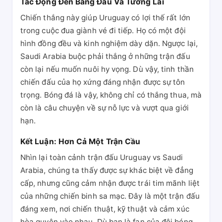
Tác Động Đến Bảng Đấu Và Tương Lai
Chiến thắng này giúp Uruguay có lợi thế rất lớn
trong cuộc đua giành vé đi tiếp. Họ có một đội
hình đồng đều và kinh nghiệm dày dặn. Ngược lại,
Saudi Arabia buộc phải thắng ở những trận đấu
còn lại nếu muốn nuôi hy vọng. Dù vậy, tinh thần
chiến đấu của họ xứng đáng nhận được sự tôn
trọng. Bóng đá là vậy, không chỉ có thắng thua, mà
còn là câu chuyện về sự nỗ lực và vượt qua giới
hạn.
Kết Luận: Hơn Cả Một Trận Cầu
Nhìn lại toàn cảnh trận đấu Uruguay vs Saudi
Arabia, chúng ta thấy được sự khác biệt về đẳng
cấp, nhưng cũng cảm nhận được trái tim mãnh liệt
của những chiến binh sa mạc. Đây là một trận đấu
đáng xem, nơi chiến thuật, kỹ thuật và cảm xúc
hòa quyện vào nhau. Dù bạn là fan của đội bóng