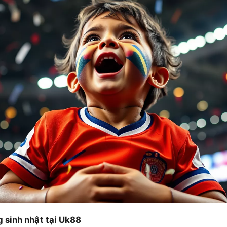
 sinh nhật tại Uk88