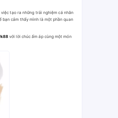
n việc tạo ra những trải nghiệm cá nhân
 để bạn cảm thấy mình là một phần quan
Uk88
với lời chúc ấm áp cùng một món