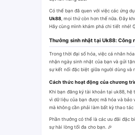
Có thể bạn đã quen với việc các ứng d
Uk88
, mọi thứ còn hơn thế nữa. Đây kh
Hãy cùng mình khám phá chi tiết nhé! 
Thưởng sinh nhật tại Uk88: Công 
Trong thời đại số hóa, việc cá nhân hó
nhận ngày sinh nhật của bạn và gửi tặ
sự kết nối đặc biệt giữa người dùng và 
Cách thức hoạt động của chương tr
Khi bạn đăng ký tài khoản tại uk88, hệ
vì dữ liệu của bạn được mã hóa và bảo
mà không cần phải làm bất kỳ thao tác 
Phần thưởng có thể là các ưu đãi đặc b
sự hài lòng tối đa cho bạn. 🎉