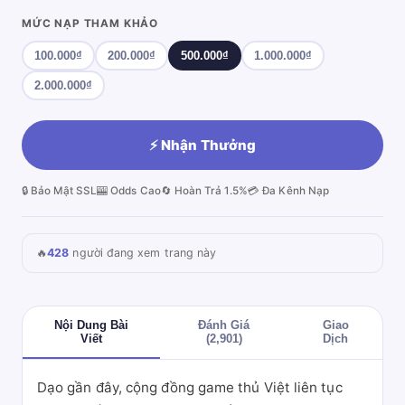
MỨC NẠP THAM KHẢO
100.000₫
200.000₫
500.000₫
1.000.000₫
2.000.000₫
⚡ Nhận Thưởng
🔒 Bảo Mật SSL
🎰 Odds Cao
🔄 Hoàn Trả 1.5%
💳 Đa Kênh Nạp
🔥
428
người đang xem trang này
Nội Dung Bài
Đánh Giá
Giao
Viết
(2,901)
Dịch
Dạo gần đây, cộng đồng game thủ Việt liên tục