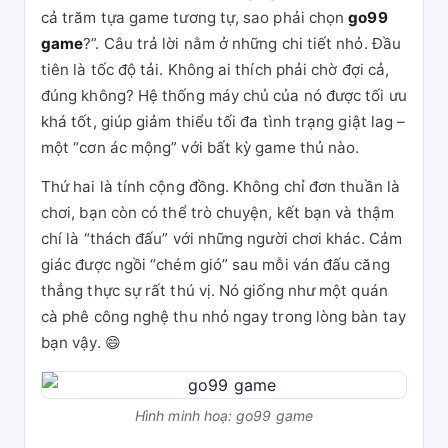
cả trăm tựa game tương tự, sao phải chọn
go99
game
?”. Câu trả lời nằm ở những chi tiết nhỏ. Đầu
tiên là tốc độ tải. Không ai thích phải chờ đợi cả,
đúng không? Hệ thống máy chủ của nó được tối ưu
khá tốt, giúp giảm thiểu tối đa tình trạng giật lag –
một “cơn ác mộng” với bất kỳ game thủ nào.
Thứ hai là tính cộng đồng. Không chỉ đơn thuần là
chơi, bạn còn có thể trò chuyện, kết bạn và thậm
chí là “thách đấu” với những người chơi khác. Cảm
giác được ngồi “chém gió” sau mỗi ván đấu căng
thẳng thực sự rất thú vị. Nó giống như một quán
cà phê công nghệ thu nhỏ ngay trong lòng bàn tay
bạn vậy. 😄
Hình minh hoạ: go99 game