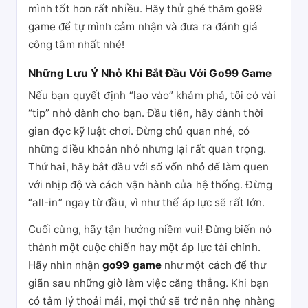
mình tốt hơn rất nhiều. Hãy thử ghé thăm go99
game để tự mình cảm nhận và đưa ra đánh giá
công tâm nhất nhé!
Những Lưu Ý Nhỏ Khi Bắt Đầu Với Go99 Game
Nếu bạn quyết định “lao vào” khám phá, tôi có vài
“tip” nhỏ dành cho bạn. Đầu tiên, hãy dành thời
gian đọc kỹ luật chơi. Đừng chủ quan nhé, có
những điều khoản nhỏ nhưng lại rất quan trọng.
Thứ hai, hãy bắt đầu với số vốn nhỏ để làm quen
với nhịp độ và cách vận hành của hệ thống. Đừng
“all-in” ngay từ đầu, vì như thế áp lực sẽ rất lớn.
Cuối cùng, hãy tận hưởng niềm vui! Đừng biến nó
thành một cuộc chiến hay một áp lực tài chính.
Hãy nhìn nhận
go99 game
như một cách để thư
giãn sau những giờ làm việc căng thẳng. Khi bạn
có tâm lý thoải mái, mọi thứ sẽ trở nên nhẹ nhàng