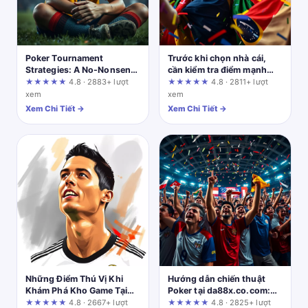
Poker Tournament
Trước khi chọn nhà cái,
Strategies: A No-Nonsense
cần kiểm tra điểm mạnh
Guide for Newcomers (Tips
nào của SKY88?
★★★★★
4.8 · 2883+ lượt
★★★★★
4.8 · 2811+ lượt
from go99.africa)
xem
xem
Xem Chi Tiết →
Xem Chi Tiết →
Những Điểm Thú Vị Khi
Hướng dẫn chiến thuật
Khám Phá Kho Game Tại
Poker tại da88x.co.com:
tuhoplode.com
Luật, ví dụ và checklist
★★★★★
4.8 · 2667+ lượt
★★★★★
4.8 · 2825+ lượt