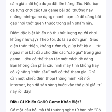
cảm giác hồi hộp được đặt lên hàng đầu. Nếu bạn
đã từng chơi các tựa game bài đổi thưởng hay
những mini-game dạng nhanh, bạn sẽ dễ dàng bắt
gặp “hơi thở” quen thuộc trong sản phẩm này.
Điểm đặc biệt khiến nó thu hút lượng người chơi
khủng như vậy? Theo tôi, đó là sự đơn giản. Giao
diện thân thiện, không rườm rà, giúp bất kỳ ai – từ
người mới bắt đầu cho đến các “cáo già” trong giới
game – đều có thể thao tác một cách dễ dàng.
Bạn không cần phải cấu hình máy tính khủng hay
có kỹ năng “thần sầu” mới có thể tham gia. Chỉ
cần một chiếc điện thoại thông minh kết nối
Internet, bạn đã sẵn sàng bước vào thế giới giải trí
này rồi đấy!
Điều Gì Khiến Go99 Game Khác Biệt?
Có một câu hỏi mà tôi thường nghe từ bạn bè: “Có