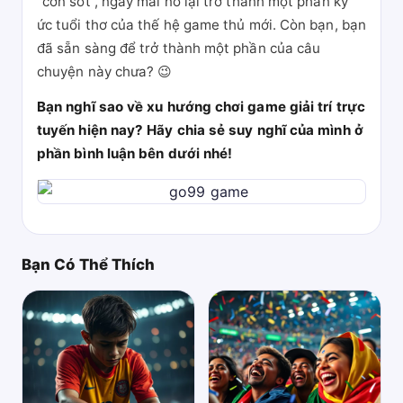
“cơn sốt”, ngày mai nó lại trở thành một phần ký
ức tuổi thơ của thế hệ game thủ mới. Còn bạn, bạn
đã sẵn sàng để trở thành một phần của câu
chuyện này chưa? 😉
Bạn nghĩ sao về xu hướng chơi game giải trí trực
tuyến hiện nay? Hãy chia sẻ suy nghĩ của mình ở
phần bình luận bên dưới nhé!
Bạn Có Thể Thích