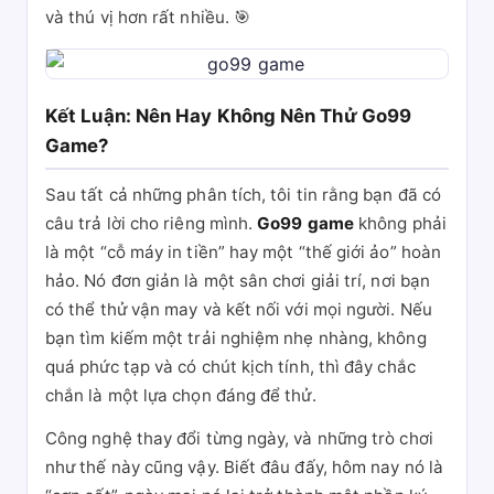
và thú vị hơn rất nhiều. 🎯
Kết Luận: Nên Hay Không Nên Thử Go99
Game?
Sau tất cả những phân tích, tôi tin rằng bạn đã có
câu trả lời cho riêng mình.
Go99 game
không phải
là một “cỗ máy in tiền” hay một “thế giới ảo” hoàn
hảo. Nó đơn giản là một sân chơi giải trí, nơi bạn
có thể thử vận may và kết nối với mọi người. Nếu
bạn tìm kiếm một trải nghiệm nhẹ nhàng, không
quá phức tạp và có chút kịch tính, thì đây chắc
chắn là một lựa chọn đáng để thử.
Công nghệ thay đổi từng ngày, và những trò chơi
như thế này cũng vậy. Biết đâu đấy, hôm nay nó là