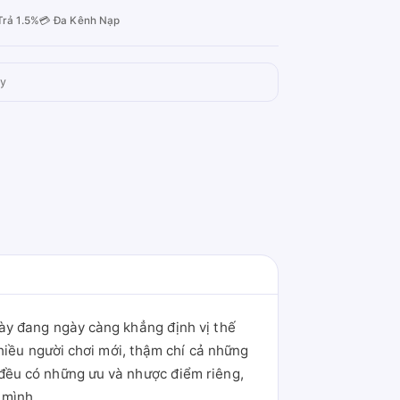
Trả 1.5%
💳 Đa Kênh Nạp
ày
này đang ngày càng khẳng định vị thế
nhiều người chơi mới, thậm chí cả những
 đều có những ưu và nhược điểm riêng,
 mình.