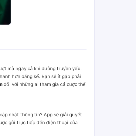
ượt mà ngay cả khi đường truyền yếu.
nhanh hơn đáng kể. Bạn sẽ ít gặp phải
òn
đối với những ai tham gia cá cược thể
cập nhật thông tin? App sẽ giải quyết
ược gửi trực tiếp đến điện thoại của