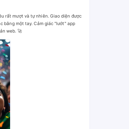
ều rất mượt và tự nhiên. Giao diện được
ác bằng một tay. Cảm giác "lướt" app
bản web. 🚀