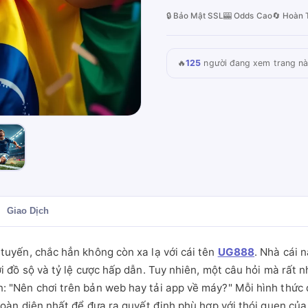
🔒 Bảo Mật SSL
🎰 Odds Cao
🔄 Hoàn 
🔥
125
người đang xem trang n
Giao Dịch
 tuyến, chắc hẳn không còn xa lạ với cái tên
UG888
. Nhà cái 
ơi đồ sộ và tỷ lệ cược hấp dẫn. Tuy nhiên, một câu hỏi mà rất 
n: "Nên chơi trên bản web hay tải app về máy?" Mỗi hình thức
 toàn diện nhất để đưa ra quyết định phù hợp với thói quen của