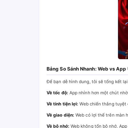
Bảng So Sánh Nhanh: Web vs App
Để bạn dễ hình dung, tôi sẽ tổng kết lại
Về tốc độ:
App nhỉnh hơn một chút nhờ 
Về tính tiện lợi:
Web chiến thắng tuyệt đ
Về giao diện:
Web có lợi thế trên màn h
Về bộ nhớ:
Web không tốn bộ nhớ. App 