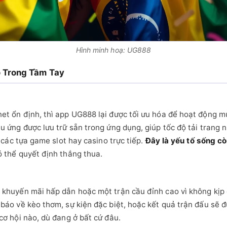
Hình minh hoạ: UG888
 Trong Tầm Tay
et ổn định, thì app UG888 lại được tối ưu hóa để hoạt động m
u ứng được lưu trữ sẵn trong ứng dụng, giúp tốc độ tải trang 
i các tựa game slot hay casino trực tiếp.
Đây là yếu tố sống c
ó thể quyết định thắng thua.
 khuyến mãi hấp dẫn hoặc một trận cầu đỉnh cao vì không kịp 
báo về kèo thơm, sự kiện đặc biệt, hoặc kết quả trận đấu sẽ đ
cơ hội nào, dù đang ở bất cứ đâu.