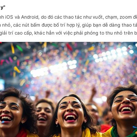
y"
nh iOS và Android, do đó các thao tác như vuốt, chạm, zoom đ
h nhỏ, các nút bấm được bố trí hợp lý, giúp bạn dễ dàng thao t
ải trí cao cấp, khác hẳn với việc phải phóng to thu nhỏ trên 