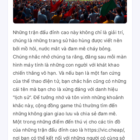
Những trận đấu đỉnh cao này không chỉ là giải trí,
chúng là những trang sử hào hùng được viết nên
bởi mồ hôi, nước mắt và đam mê cháy bỏng.
Chúng nhắc nhở chúng ta rằng, đằng sau mỗi màn
hình máy tính là những con người với khát khao
chiến thắng vô hạn. Và nếu bạn là một fan cứng
của thể thao điện tử, bạn chắc hẳn cũng có những
cái tên mà bạn cho là xứng đáng với danh hiệu
"lịch sử". Để tưởng nhớ và tôn vinh những khoảnh
khắc này, cộng đồng game thủ thường tìm đến
những không gian giao lưu và chia sẻ đam mê.
Một trong những điểm đến thú vị cho các tín đồ
của những trận đấu đỉnh cao là https://vic.cheap/,
nơi bạn có thể kết nối với những người có cùng sở