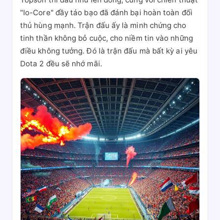
"Io-Core" đầy táo bạo đã đánh bại hoàn toàn đối
thủ hùng mạnh. Trận đấu ấy là minh chứng cho
tinh thần không bỏ cuộc, cho niềm tin vào những
điều không tưởng. Đó là trận đấu mà bất kỳ ai yêu
Dota 2 đều sẽ nhớ mãi.