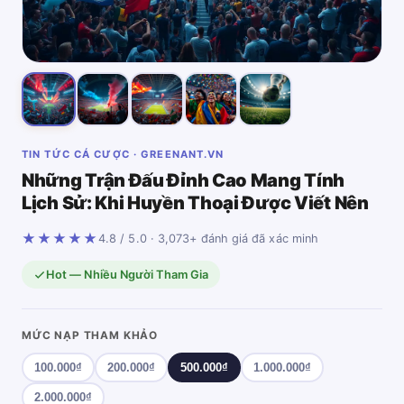
TIN TỨC CÁ CƯỢC · GREENANT.VN
Những Trận Đấu Đỉnh Cao Mang Tính
Lịch Sử: Khi Huyền Thoại Được Viết Nên
★★★★★
4.8 / 5.0 · 3,073+ đánh giá đã xác minh
Hot — Nhiều Người Tham Gia
MỨC NẠP THAM KHẢO
100.000₫
200.000₫
500.000₫
1.000.000₫
2.000.000₫