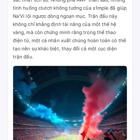
tình huống clutch không tưởng của s1mple đã giúp
Na'Vi lội ngược dòng ngoạn mục. Trận đấu này
không chỉ khẳng định tài năng của một thế hệ
vàng, mà còn chứng minh rằng trong thể thao
điện tử, một cá nhân xuất chúng hoàn toàn có thể
tạo nên sự khác biệt, thay đổi cả một cục diện
trận đấu.