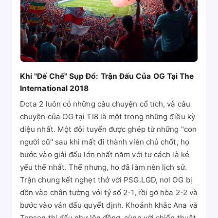
Khi "Đế Chế" Sụp Đổ: Trận Đấu Của OG Tại The
International 2018
Dota 2 luôn có những câu chuyện cổ tích, và câu
chuyện của OG tại TI8 là một trong những điều kỳ
diệu nhất. Một đội tuyển được ghép từ những "con
người cũ" sau khi mất đi thành viên chủ chốt, họ
bước vào giải đấu lớn nhất năm với tư cách là kẻ
yếu thế nhất. Thế nhưng, họ đã làm nên lịch sử.
Trận chung kết nghẹt thở với PSG.LGD, nơi OG bị
dồn vào chân tường với tỷ số 2-1, rồi gỡ hòa 2-2 và
bước vào ván đấu quyết định. Khoảnh khắc Ana và
Topson thi đấu như lên đồng, cùng với chiến thuật