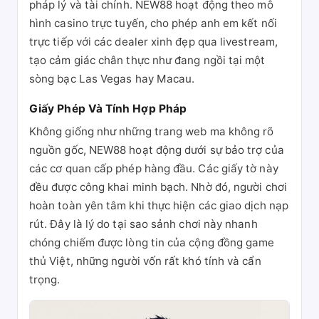
pháp lý và tài chính. NEW88 hoạt động theo mô
hình casino trực tuyến, cho phép anh em kết nối
trực tiếp với các dealer xinh đẹp qua livestream,
tạo cảm giác chân thực như đang ngồi tại một
sòng bạc Las Vegas hay Macau.
Giấy Phép Và Tính Hợp Pháp
Không giống như những trang web ma không rõ
nguồn gốc, NEW88 hoạt động dưới sự bảo trợ của
các cơ quan cấp phép hàng đầu. Các giấy tờ này
đều được công khai minh bạch. Nhờ đó, người chơi
hoàn toàn yên tâm khi thực hiện các giao dịch nạp
rút. Đây là lý do tại sao sảnh chơi này nhanh
chóng chiếm được lòng tin của cộng đồng game
thủ Việt, những người vốn rất khó tính và cẩn
trọng.