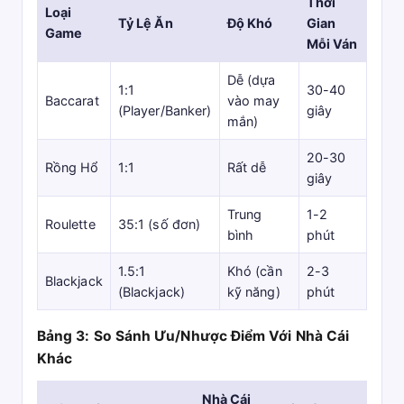
Thời
Loại
Tỷ Lệ Ăn
Độ Khó
Gian
Game
Mỗi Ván
Dễ (dựa
1:1
30-40
Baccarat
vào may
(Player/Banker)
giây
mắn)
20-30
Rồng Hổ
1:1
Rất dễ
giây
Trung
1-2
Roulette
35:1 (số đơn)
bình
phút
1.5:1
Khó (cần
2-3
Blackjack
(Blackjack)
kỹ năng)
phút
Bảng 3: So Sánh Ưu/Nhược Điểm Với Nhà Cái
Khác
Nhà Cái