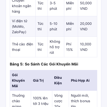
Chuyển
Tức
3-5
Miễn
50,000
khoản ngân
thì
phút
phí
VND
hàng
Ví điện tử
Tức
5-10
Miễn
20,000
(MoMo,
thì
phút
phí
VND
ZaloPay)
Không
Thẻ cào điện
Tức
Phí
10,000
hỗ trợ
thoại
thì
15%
VND
rút
Bảng 5: So Sánh Các Gói Khuyến Mãi
Gói
Điều
Khuyến
Giá Trị
Phù Hợp Ai
Kiện
Mãi
Thưởng
Vòng
Người mới,
100% lên
chào
cược
thích bonus
tới 3 triệu
mừng
20x
lớn