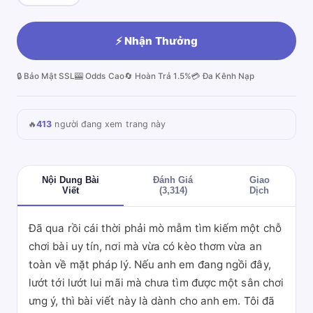
⚡ Nhận Thưởng
🔒 Bảo Mật SSL
🎰 Odds Cao
🔄 Hoàn Trả 1.5%
💳 Đa Kênh Nạp
🔥
413
người đang xem trang này
Nội Dung Bài
Đánh Giá
Giao
Viết
(3,314)
Dịch
Đã qua rồi cái thời phải mò mẫm tìm kiếm một chỗ
chơi bài uy tín, nơi mà vừa có kèo thơm vừa an
toàn về mặt pháp lý. Nếu anh em đang ngồi đây,
lướt tới lướt lui mãi mà chưa tìm được một sân chơi
ưng ý, thì bài viết này là dành cho anh em. Tôi đã