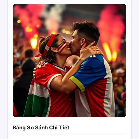
Bảng So Sánh Chi Tiết