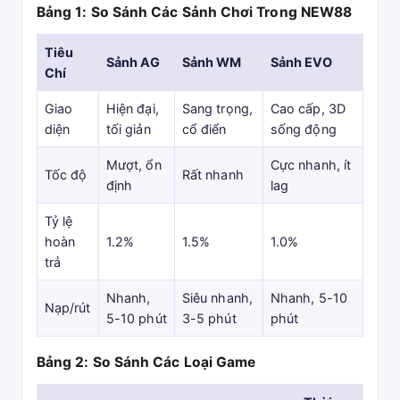
Bảng 1: So Sánh Các Sảnh Chơi Trong NEW88
Tiêu
Sảnh AG
Sảnh WM
Sảnh EVO
Chí
Giao
Hiện đại,
Sang trọng,
Cao cấp, 3D
diện
tối giản
cổ điển
sống động
Mượt, ổn
Cực nhanh, ít
Tốc độ
Rất nhanh
định
lag
Tỷ lệ
hoàn
1.2%
1.5%
1.0%
trả
Nhanh,
Siêu nhanh,
Nhanh, 5-10
Nạp/rút
5-10 phút
3-5 phút
phút
Bảng 2: So Sánh Các Loại Game