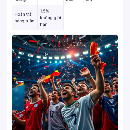
1.5%
Hoàn trả
không giới
hàng tuần
hạn