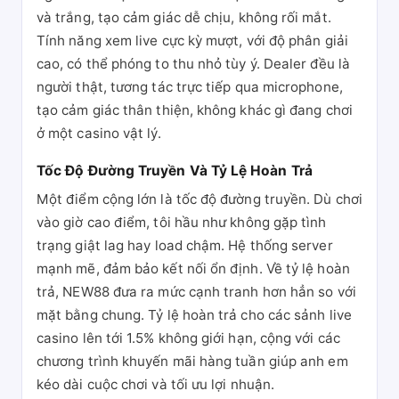
và trắng, tạo cảm giác dễ chịu, không rối mắt.
Tính năng xem live cực kỳ mượt, với độ phân giải
cao, có thể phóng to thu nhỏ tùy ý. Dealer đều là
người thật, tương tác trực tiếp qua microphone,
tạo cảm giác thân thiện, không khác gì đang chơi
ở một casino vật lý.
Tốc Độ Đường Truyền Và Tỷ Lệ Hoàn Trả
Một điểm cộng lớn là tốc độ đường truyền. Dù chơi
vào giờ cao điểm, tôi hầu như không gặp tình
trạng giật lag hay load chậm. Hệ thống server
mạnh mẽ, đảm bảo kết nối ổn định. Về tỷ lệ hoàn
trả, NEW88 đưa ra mức cạnh tranh hơn hẳn so với
mặt bằng chung. Tỷ lệ hoàn trả cho các sảnh live
casino lên tới 1.5% không giới hạn, cộng với các
chương trình khuyến mãi hàng tuần giúp anh em
kéo dài cuộc chơi và tối ưu lợi nhuận.