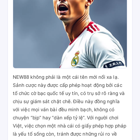
NEW88 không phải là một cái tên mới nổi xa lạ.
Sảnh cược này được cấp phép hoạt động bởi các
tổ chức cờ bạc quốc tế uy tín, có trụ sở rõ ràng và
chịu sự giám sát chặt chẽ. Điều này đồng nghĩa
với việc mọi ván bài đều minh bạch, không có
chuyện “bịp” hay “dàn xếp tỷ lệ”. Với người chơi
Việt, việc chọn một nhà cái có giấy phép hợp pháp
là yếu tố sống còn, tránh được những rủi ro về