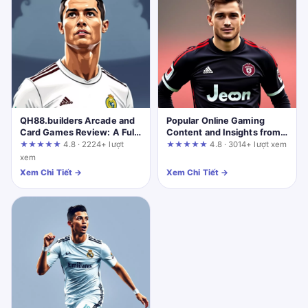
QH88.builders Arcade and
Popular Online Gaming
Card Games Review: A Full
Content and Insights from
Walkthrough From First
f168.vet: A UX Review That
★★★★★
4.8 · 2224+ lượt
★★★★★
4.8 · 3014+ lượt xem
Visit to Ongoing Play
Reads the Small Print
xem
Xem Chi Tiết →
Xem Chi Tiết →