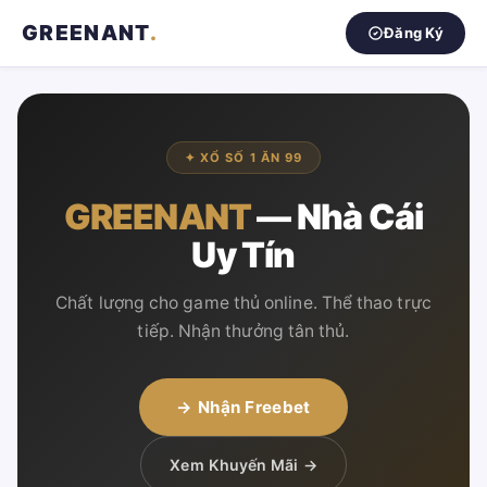
GREENANT
.
Đăng Ký
✦ XỔ SỐ 1 ĂN 99
GREENANT
— Nhà Cái
Uy Tín
Chất lượng cho game thủ online. Thể thao trực
tiếp. Nhận thưởng tân thủ.
→ Nhận Freebet
Xem Khuyến Mãi →