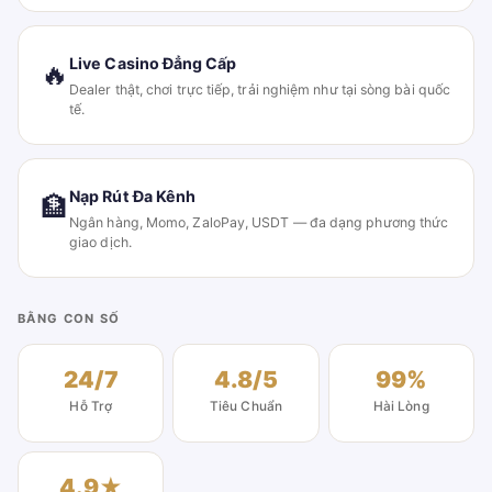
Live Casino Đẳng Cấp
🔥
Dealer thật, chơi trực tiếp, trải nghiệm như tại sòng bài quốc
tế.
Nạp Rút Đa Kênh
🏦
Ngân hàng, Momo, ZaloPay, USDT — đa dạng phương thức
giao dịch.
BẰNG CON SỐ
24/7
4.8/5
99%
Hỗ Trợ
Tiêu Chuẩn
Hài Lòng
4.9★