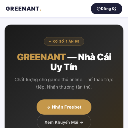
GREENANT
.
Đăng Ký
✦ XỔ SỐ 1 ĂN 99
GREENANT
— Nhà Cái
Uy Tín
Chất lượng cho game thủ online. Thể thao trực
tiếp. Nhận thưởng tân thủ.
→ Nhận Freebet
Xem Khuyến Mãi →