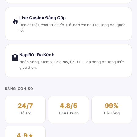
Live Casino Đẳng Cấp
🔥
Dealer thật, chơi trực tiếp, trải nghiệm như tại sòng bài quốc
tế.
Nạp Rút Đa Kênh
🏦
Ngân hàng, Momo, ZaloPay, USDT — đa dạng phương thức
giao dịch.
BẰNG CON SỐ
24/7
4.8/5
99%
Hỗ Trợ
Tiêu Chuẩn
Hài Lòng
4.9★