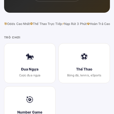
🎯
Odds Cao Nhất
⚽
Thể Thao Trực Tiếp
⚡
Nạp Rút 3 Phút
💎
Hoàn Trả Cao
TRÒ CHƠI
🐎
⚽
Đua Ngựa
Thể Thao
Cược đua ngựa
Bóng đá, tennis, eSports
🎯
Number Game