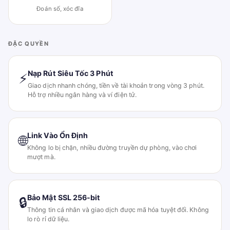
Đoán số, xóc đĩa
ĐẶC QUYỀN
Nạp Rút Siêu Tốc 3 Phút
⚡
Giao dịch nhanh chóng, tiền về tài khoản trong vòng 3 phút.
Hỗ trợ nhiều ngân hàng và ví điện tử.
Link Vào Ổn Định
🌐
Không lo bị chặn, nhiều đường truyền dự phòng, vào chơi
mượt mà.
Bảo Mật SSL 256-bit
🔒
Thông tin cá nhân và giao dịch được mã hóa tuyệt đối. Không
lo rò rỉ dữ liệu.