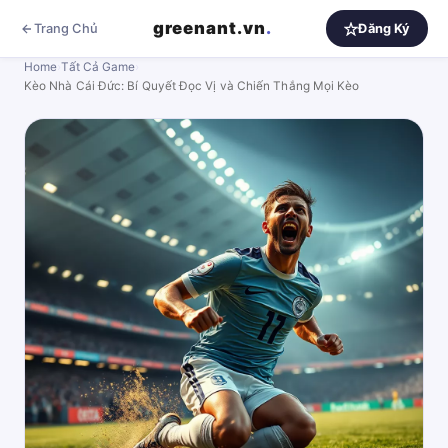
greenant.vn
.
Trang Chủ
Đăng Ký
Home
›
Tất Cả Game
›
Kèo Nhà Cái Đức: Bí Quyết Đọc Vị và Chiến Thắng Mọi Kèo