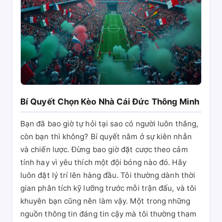
Bí Quyết Chọn Kèo Nhà Cái Đức Thông Minh
Bạn đã bao giờ tự hỏi tại sao có người luôn thắng,
còn bạn thì không? Bí quyết nằm ở sự kiên nhẫn
và chiến lược. Đừng bao giờ đặt cược theo cảm
tính hay vì yêu thích một đội bóng nào đó. Hãy
luôn đặt lý trí lên hàng đầu. Tôi thường dành thời
gian phân tích kỹ lưỡng trước mỗi trận đấu, và tôi
khuyên bạn cũng nên làm vậy. Một trong những
nguồn thông tin đáng tin cậy mà tôi thường tham