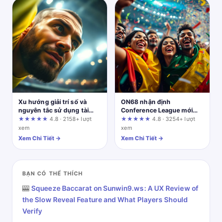
Xu hướng giải trí số và
ON68 nhận định
nguyên tắc sử dụng tài
Conference League mới
khoản an toàn
nhất: Cơ hội kèo thơm cho
★★★★★
4.8 · 2158+ lượt
★★★★★
4.8 · 3254+ lượt
dân chơi
xem
xem
Xem Chi Tiết →
Xem Chi Tiết →
BẠN CÓ THỂ THÍCH
🎰
Squeeze Baccarat on Sunwin9.ws: A UX Review of
the Slow Reveal Feature and What Players Should
Verify