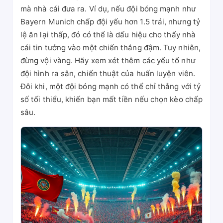
mà nhà cái đưa ra. Ví dụ, nếu đội bóng mạnh như
Bayern Munich chấp đội yếu hơn 1.5 trái, nhưng tỷ
lệ ăn lại thấp, đó có thể là dấu hiệu cho thấy nhà
cái tin tưởng vào một chiến thắng đậm. Tuy nhiên,
đừng vội vàng. Hãy xem xét thêm các yếu tố như
đội hình ra sân, chiến thuật của huấn luyện viên.
Đôi khi, một đội bóng mạnh có thể chỉ thắng với tỷ
số tối thiểu, khiến bạn mất tiền nếu chọn kèo chấp
sâu.