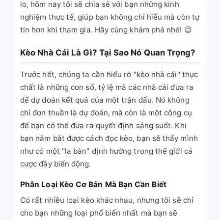
lo, hôm nay tôi sẽ chia sẻ với bạn những kinh
nghiệm thực tế, giúp bạn không chỉ hiểu mà còn tự
tin hơn khi tham gia. Hãy cùng khám phá nhé! 😉
Kèo Nhà Cái Là Gì? Tại Sao Nó Quan Trọng?
Trước hết, chúng ta cần hiểu rõ "kèo nhà cái" thực
chất là những con số, tỷ lệ mà các nhà cái đưa ra
để dự đoán kết quả của một trận đấu. Nó không
chỉ đơn thuần là dự đoán, mà còn là một công cụ
để bạn có thể đưa ra quyết định sáng suốt. Khi
bạn nắm bắt được cách đọc kèo, bạn sẽ thấy mình
như có một "la bàn" định hướng trong thế giới cá
cược đầy biến động.
Phân Loại Kèo Cơ Bản Mà Bạn Cần Biết
Có rất nhiều loại kèo khác nhau, nhưng tôi sẽ chỉ
cho bạn những loại phổ biến nhất mà bạn sẽ