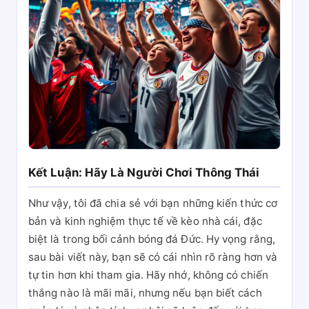
Kết Luận: Hãy Là Người Chơi Thông Thái
Như vậy, tôi đã chia sẻ với bạn những kiến thức cơ
bản và kinh nghiệm thực tế về kèo nhà cái, đặc
biệt là trong bối cảnh bóng đá Đức. Hy vọng rằng,
sau bài viết này, bạn sẽ có cái nhìn rõ ràng hơn và
tự tin hơn khi tham gia. Hãy nhớ, không có chiến
thắng nào là mãi mãi, nhưng nếu bạn biết cách