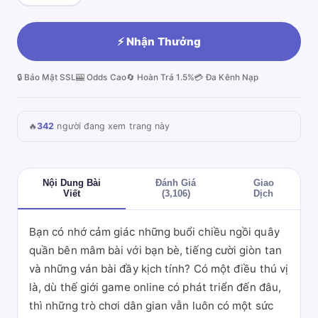
⚡ Nhận Thưởng
🔒 Bảo Mật SSL
🎰 Odds Cao
🔄 Hoàn Trả 1.5%
💳 Đa Kênh Nạp
🔥
342
người đang xem trang này
Nội Dung Bài
Đánh Giá
Giao
Viết
(3,106)
Dịch
Bạn có nhớ cảm giác những buổi chiều ngồi quây
quần bên mâm bài với bạn bè, tiếng cười giòn tan
và những ván bài đầy kịch tính? Có một điều thú vị
là, dù thế giới game online có phát triển đến đâu,
thì những trò chơi dân gian vẫn luôn có một sức