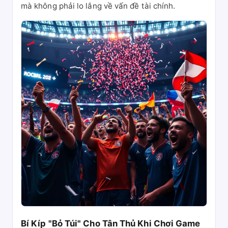
mà không phải lo lắng về vấn đề tài chính.
Bí Kíp "Bỏ Túi" Cho Tân Thủ Khi Chơi Game