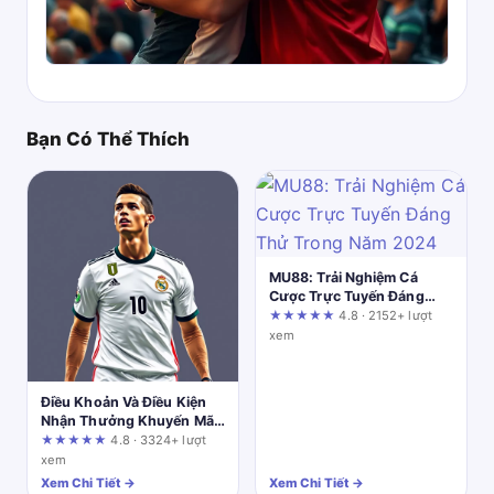
Bạn Có Thể Thích
MU88: Trải Nghiệm Cá
Cược Trực Tuyến Đáng
Thử Trong Năm 2024
★★★★★
4.8 · 2152+ lượt
xem
Điều Khoản Và Điều Kiện
Nhận Thưởng Khuyến Mãi
tg88.giving: Phân Tích Giá
★★★★★
4.8 · 3324+ lượt
Trị Thực
xem
Xem Chi Tiết →
Xem Chi Tiết →