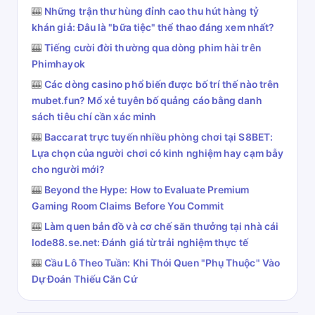
🎰
Những trận thư hùng đỉnh cao thu hút hàng tỷ
khán giả: Đâu là "bữa tiệc" thể thao đáng xem nhất?
🎰
Tiếng cười đời thường qua dòng phim hài trên
Phimhayok
🎰
Các dòng casino phổ biến được bố trí thế nào trên
mubet.fun? Mổ xẻ tuyên bố quảng cáo bằng danh
sách tiêu chí cần xác minh
🎰
Baccarat trực tuyến nhiều phòng chơi tại S8BET:
Lựa chọn của người chơi có kinh nghiệm hay cạm bẫy
cho người mới?
🎰
Beyond the Hype: How to Evaluate Premium
Gaming Room Claims Before You Commit
🎰
Làm quen bản đồ và cơ chế săn thưởng tại nhà cái
lode88.se.net: Đánh giá từ trải nghiệm thực tế
🎰
Cầu Lô Theo Tuần: Khi Thói Quen "Phụ Thuộc" Vào
Dự Đoán Thiếu Căn Cứ