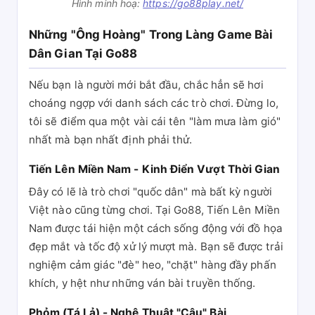
Hình minh hoạ:
https://go88play.net/
Những "Ông Hoàng" Trong Làng Game Bài
Dân Gian Tại Go88
Nếu bạn là người mới bắt đầu, chắc hẳn sẽ hơi
choáng ngợp với danh sách các trò chơi. Đừng lo,
tôi sẽ điểm qua một vài cái tên "làm mưa làm gió"
nhất mà bạn nhất định phải thử.
Tiến Lên Miền Nam - Kinh Điển Vượt Thời Gian
Đây có lẽ là trò chơi "quốc dân" mà bất kỳ người
Việt nào cũng từng chơi. Tại Go88, Tiến Lên Miền
Nam được tái hiện một cách sống động với đồ họa
đẹp mắt và tốc độ xử lý mượt mà. Bạn sẽ được trải
nghiệm cảm giác "đè" heo, "chặt" hàng đầy phấn
khích, y hệt như những ván bài truyền thống.
Phỏm (Tá Lả) - Nghệ Thuật "Câu" Bài