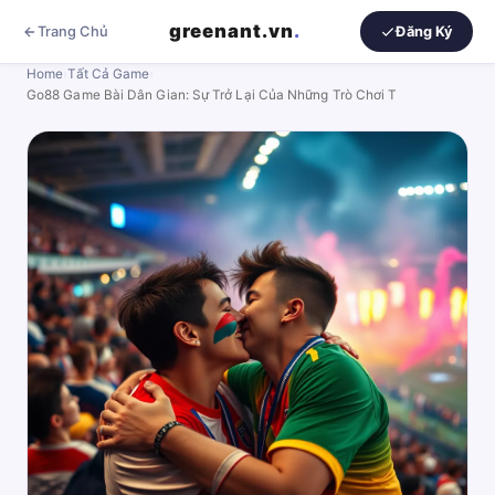
greenant.vn
.
Trang Chủ
Đăng Ký
Home
›
Tất Cả Game
›
Go88 Game Bài Dân Gian: Sự Trở Lại Của Những Trò Chơi T