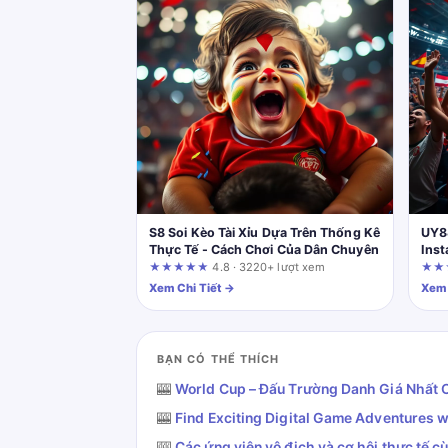
S8 Soi Kèo Tài Xỉu Dựa Trên Thống Kê
UY88
Thực Tế - Cách Chơi Của Dân Chuyên
Inst
of W
★★★★★
4.8 · 3220+ lượt xem
★★
Wal
Xem Chi Tiết →
Xem 
BẠN CÓ THỂ THÍCH
🎰
World Cup – Đấu Trường Danh Giá Nhất 
🎰
Find Exciting Digital Game Adventures
🎰
Các ứng viên vô địch và cơ hội thực tế 