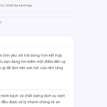
Trả 1.5%
💳 Đa Kênh Nạp
ày
tình yêu với trái bóng tròn kết hợp
Nếu bạn đang tìm kiếm một điểm đến uy
u gì đã làm nên sức hút của nền tảng
minh bạch và chất lượng dịch vụ vượt
ch đều được xử lý nhanh chóng và an