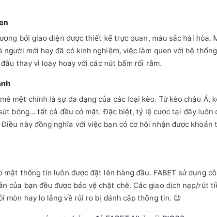
uen
tượng bởi giao diện được thiết kế trực quan, màu sắc hài hòa. 
à người mới hay đã có kinh nghiệm, việc làm quen với hệ thống
 đấu thay vì loay hoay với các nút bấm rối rắm.
anh
mê mệt chính là sự đa dạng của các loại kèo. Từ kèo châu Á, 
út bóng... tất cả đều có mặt. Đặc biệt, tỷ lệ cược tại đây luôn
 Điều này đồng nghĩa với việc bạn có cơ hội nhận được khoản 
o mật thông tin luôn được đặt lên hàng đầu. FABET sử dụng c
ản của bạn đều được bảo vệ chặt chẽ. Các giao dịch nạp/rút tiề
 mòn hay lo lắng về rủi ro bị đánh cắp thông tin. 😉