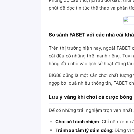
Phong độ cầu thủ, lịch sử đối đầu, thời
phút để đọc tin tức thể thao và phân tí
So sánh FABET với các nhà cái khác
Trên thị trường hiện nay, ngoài FABET 
cái đều có những thế mạnh riêng. Tuy n
hàng đầu nhờ vào lịch sử hoạt động lâu
BIG88 cũng là một sân chơi chất lượng
ngợp bởi quá nhiều thông tin, FABET ch
Lưu ý vàng khi chơi cá cược bóng 
Để có những trải nghiệm trọn vẹn nhất,
Chơi có trách nhiệm:
Chỉ nên xem cá 
Tránh xa tâm lý đám đông:
Đừng vì t