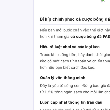
Bí kíp chinh phục cá cược bóng đ
Nếu bạn mới bước chân vào thế giới này
hơn khi tham gia
cá cược bóng đá FA
Hiểu rõ luật chơi và các loại kèo
Trước khi xuống tiền, hãy dành thời gia
kèo có một cách tính toán và chiến thu
hơn nếu bạn biết cách đọc kèo.
Quản lý vốn thông minh
Đây là yếu tố sống còn. Đừng bao giờ đ
từ 1-5% tổng ngân sách cho mỗi lần chơi
Luôn cập nhật thông tin trận đấu