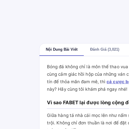
Nội Dung Bài Viết
Đánh Giá (3,021)
Bóng đá không chỉ là môn thể thao vua 
cùng cảm giác hồi hộp của những ván c
tín để thỏa mãn đam mê, thì
cá cược b
này? Hãy cùng tôi khám phá ngay nhé!
Vì sao FABET lại được lòng cộng 
Giữa hàng tá nhà cái mọc lên như nấm 
trội. Không chỉ đơn thuần là nơi để đặt