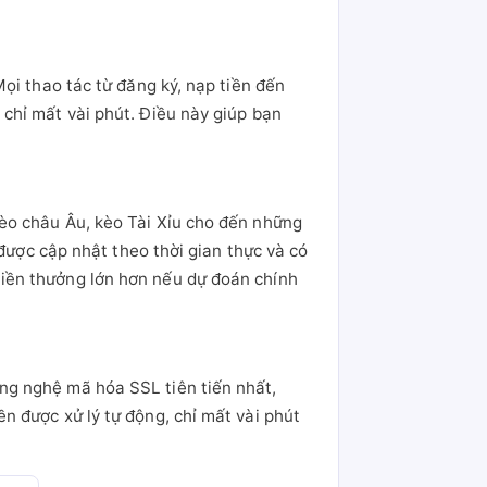
Mọi thao tác từ đăng ký, nạp tiền đến
 chỉ mất vài phút. Điều này giúp bạn
kèo châu Âu, kèo Tài Xỉu cho đến những
 được cập nhật theo thời gian thực và có
tiền thưởng lớn hơn nếu dự đoán chính
ông nghệ mã hóa SSL tiên tiến nhất,
n được xử lý tự động, chỉ mất vài phút