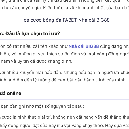
 tiết, thậm chí cả tâm lý thi đấu đều ảnh hưởng đến kết quả. Tr
ch từ các chuyên gia. Kiến thức là vũ khí mạnh nhất của bạn tr
: Đâu là lựa chọn tối ưu?
còn có rất nhiều cái tên khác như
Nhà cái BIG88
cũng đang nhậ
hiên, với những ai yêu thích sự ổn định và một cộng đồng ngư
 năm và uy tín đã được khẳng định.
 với nhiều khuyến mãi hấp dẫn. Nhưng nếu bạn là người ưa ch
ính là điểm đến lý tưởng để bạn bắt đầu hành trình của mình.
đá online
 bạn cần ghi nhớ một số nguyên tắc sau:
cược là hình thức giải trí, không nên đặt nặng vấn đề thắng thu
hấy đông người đặt cửa này mà vội vàng chạy theo. Hãy dựa vào