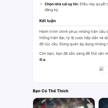
Chọn nhà cái uy tín:
Điều này quyết đ
đăng ký.
Kết luận
Hành trình chinh phục những trận cầu 
thống hiện đại, tỷ lệ cược hấp dẫn và 
đồ túc cầu. Đừng quên áp dụng những m
Còn bạn, bạn đã sẵn sàng để thử vận m
⚽🔥
Bạn Có Thể Thích