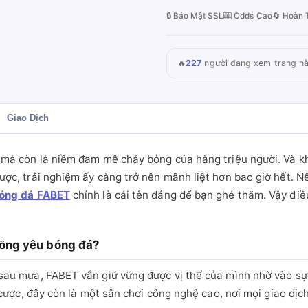
🔒 Bảo Mật SSL
🎰 Odds Cao
🔄 Hoàn 
🔥
227
người đang xem trang n
Giao Dịch
mà còn là niềm đam mê cháy bỏng của hàng triệu người. Và khi 
ược, trải nghiệm ấy càng trở nên mãnh liệt hơn bao giờ hết. 
óng đá FABET
chính là cái tên đáng để bạn ghé thăm. Vậy điề
đồng yêu bóng đá?
sau mưa, FABET vẫn giữ vững được vị thế của mình nhờ vào sự 
 cược, đây còn là một sân chơi công nghệ cao, nơi mọi giao dị