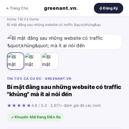
greenant.vn
.
Trang Chủ
Đăng Ký
Home
›
Tất Cả Game
›
Bí mật đằng sau những website có traffic &quot;khủng&qu
TIN TỨC CÁ CƯỢC · GREENANT.VN
Bí mật đằng sau những website có traffic
"khủng" mà ít ai nói đến
★★★★★
4.8 / 5.0 · 2,617+ đánh giá đã xác minh
Khuyến Mãi Đang Diễn Ra