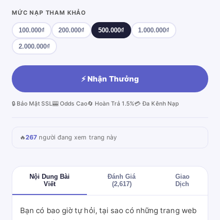
MỨC NẠP THAM KHẢO
100.000₫
200.000₫
500.000₫
1.000.000₫
2.000.000₫
⚡ Nhận Thưởng
🔒 Bảo Mật SSL
🎰 Odds Cao
🔄 Hoàn Trả 1.5%
💳 Đa Kênh Nạp
🔥
267
người đang xem trang này
Nội Dung Bài
Đánh Giá
Giao
Viết
(2,617)
Dịch
Bạn có bao giờ tự hỏi, tại sao có những trang web