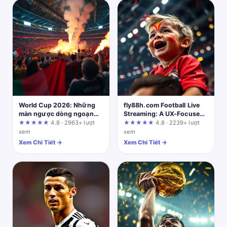
World Cup 2026: Những
fly88h.com Football Live
màn ngược dòng ngoạn
Streaming: A UX-Focused
mục khiến người xem sửng
Analysis of Match Stats
★★★★★
4.8 · 2963+ lượt
★★★★★
4.8 · 2239+ lượt
sốt
and Viewer Friction
xem
xem
Xem Chi Tiết →
Xem Chi Tiết →