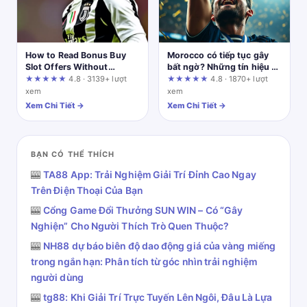
How to Read Bonus Buy
Morocco có tiếp tục gây
Slot Offers Without
bất ngờ? Những tín hiệu từ
Getting Burned by Fine
chiến thuật và tinh thần
★★★★★
4.8 · 3139+ lượt
★★★★★
4.8 · 1870+ lượt
Print
xem
xem
Xem Chi Tiết →
Xem Chi Tiết →
BẠN CÓ THỂ THÍCH
🎰
TA88 App: Trải Nghiệm Giải Trí Đỉnh Cao Ngay
Trên Điện Thoại Của Bạn
🎰
Cổng Game Đổi Thưởng SUN WIN – Có “Gây
Nghiện” Cho Người Thích Trò Quen Thuộc?
🎰
NH88 dự báo biên độ dao động giá của vàng miếng
trong ngắn hạn: Phân tích từ góc nhìn trải nghiệm
người dùng
🎰
tg88: Khi Giải Trí Trực Tuyến Lên Ngôi, Đâu Là Lựa