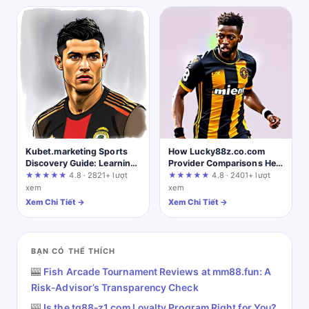
Kubet.marketing Sports
How Lucky88z.co.com
Discovery Guide: Learning
Provider Comparisons Help
Football, Tennis, and
You Choose Games by
★★★★★
4.8 · 2821+ lượt
★★★★★
4.8 · 2401+ lượt
Basketball Without
Theme, Mechanics, and
xem
xem
Burning Your Bankroll
Variety
Xem Chi Tiết →
Xem Chi Tiết →
BẠN CÓ THỂ THÍCH
🎰
Fish Arcade Tournament Reviews at mm88.fun: A
Risk-Advisor’s Transparency Check
🎰
Is the tg88-z1.com Loyalty Program Right for You?