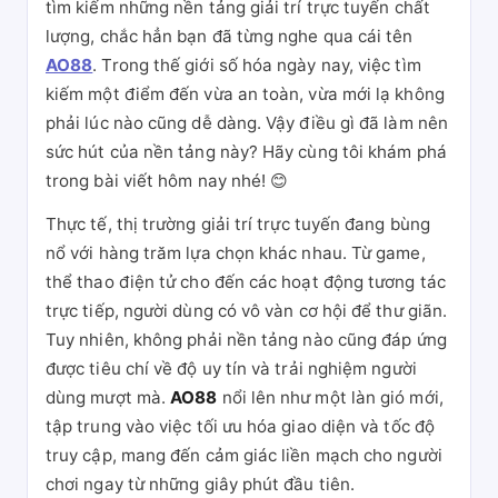
tìm kiếm những nền tảng giải trí trực tuyến chất
lượng, chắc hẳn bạn đã từng nghe qua cái tên
AO88
. Trong thế giới số hóa ngày nay, việc tìm
kiếm một điểm đến vừa an toàn, vừa mới lạ không
phải lúc nào cũng dễ dàng. Vậy điều gì đã làm nên
sức hút của nền tảng này? Hãy cùng tôi khám phá
trong bài viết hôm nay nhé! 😊
Thực tế, thị trường giải trí trực tuyến đang bùng
nổ với hàng trăm lựa chọn khác nhau. Từ game,
thể thao điện tử cho đến các hoạt động tương tác
trực tiếp, người dùng có vô vàn cơ hội để thư giãn.
Tuy nhiên, không phải nền tảng nào cũng đáp ứng
được tiêu chí về độ uy tín và trải nghiệm người
dùng mượt mà.
AO88
nổi lên như một làn gió mới,
tập trung vào việc tối ưu hóa giao diện và tốc độ
truy cập, mang đến cảm giác liền mạch cho người
chơi ngay từ những giây phút đầu tiên.