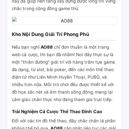
này đã giúp nền tảng xây dựng được lòng tin vững
chắc trong cộng đồng game thủ.
Kho Nội Dung Giải Trí Phong Phú
Nếu bạn nghĩ
AO88
chỉ đơn thuần là một trang
web cá cược, thì bạn đã nhầm! Nơi đây thực sự là
một "thiên đường" giải trí với hàng trăm tựa game
đa dạng, từ slot, bài poker, đến các môn thể thao
điện tử như Liên Minh Huyền Thoại, PUBG, và
nhiều hơn nữa. Mỗi trò chơi đều được thiết kế với
đồ họa sắc nét và âm thanh sống động, mang lại
cảm giác chân thực như đang tham gia trực tiếp.
Trải Nghiệm Cá Cược Thể Thao Đỉnh Cao
Đối với các tín đồ thể thao, đây chắc chắn là phần
không thể bỏ qua.
AO88
cập nhật liên tục các giải