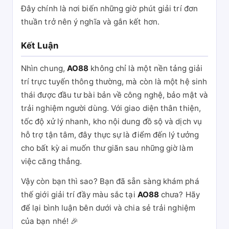
Đây chính là nơi biến những giờ phút giải trí đơn
thuần trở nên ý nghĩa và gắn kết hơn.
Kết Luận
Nhìn chung,
AO88
không chỉ là một nền tảng giải
trí trực tuyến thông thường, mà còn là một hệ sinh
thái được đầu tư bài bản về công nghệ, bảo mật và
trải nghiệm người dùng. Với giao diện thân thiện,
tốc độ xử lý nhanh, kho nội dung đồ sộ và dịch vụ
hỗ trợ tận tâm, đây thực sự là điểm đến lý tưởng
cho bất kỳ ai muốn thư giãn sau những giờ làm
việc căng thẳng.
Vậy còn bạn thì sao? Bạn đã sẵn sàng khám phá
thế giới giải trí đầy màu sắc tại
AO88
chưa? Hãy
để lại bình luận bên dưới và chia sẻ trải nghiệm
của bạn nhé! 🎉