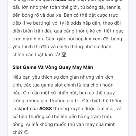
đấu lớn nhỏ trên toàn thế giới, từ bóng đá, tennis,
đến bóng rổ và đua xe. Bạn có thể đặt cược trực
tiếp (live betting) với tỷ lệ odds hấp dẫn, theo dõi
diễn biến trận đấu qua bảng thống kê chi tiết ngay
trên màn hình. Cảm giác hồi hộp khi xem đội bóng
yêu thích thi đấu và chiến thắng nhờ dự đoán
chính xác thật khó tả! 🏆
Slot Game Và Vòng Quay May Mắn
Nếu bạn yêu thích sự đơn giản nhưng vẫn kịch
tính, các tựa game slot chính là lựa chọn hoàn
hảo. Chỉ cần một cú nhấn nút, bạn có thể quay
trúng những giải thưởng giá trị. Đặc biệt, hệ thống
jackpot của
AO88
thường xuyên được làm mới, với
số tiền thưởng có thể lên đến hàng trăm triệu
đồng. Ai mà không muốn thử vận may của mình
chứ? 😉