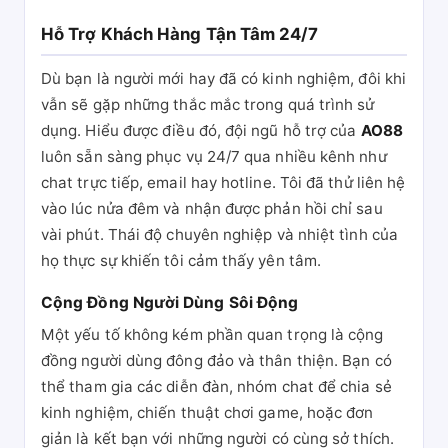
Hỗ Trợ Khách Hàng Tận Tâm 24/7
Dù bạn là người mới hay đã có kinh nghiệm, đôi khi
vẫn sẽ gặp những thắc mắc trong quá trình sử
dụng. Hiểu được điều đó, đội ngũ hỗ trợ của
AO88
luôn sẵn sàng phục vụ 24/7 qua nhiều kênh như
chat trực tiếp, email hay hotline. Tôi đã thử liên hệ
vào lúc nửa đêm và nhận được phản hồi chỉ sau
vài phút. Thái độ chuyên nghiệp và nhiệt tình của
họ thực sự khiến tôi cảm thấy yên tâm.
Cộng Đồng Người Dùng Sôi Động
Một yếu tố không kém phần quan trọng là cộng
đồng người dùng đông đảo và thân thiện. Bạn có
thể tham gia các diễn đàn, nhóm chat để chia sẻ
kinh nghiệm, chiến thuật chơi game, hoặc đơn
giản là kết bạn với những người có cùng sở thích.