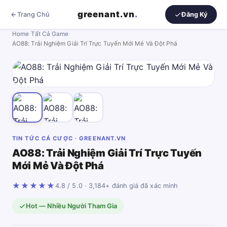
greenant.vn
.
Trang Chủ
Đăng Ký
Home
›
Tất Cả Game
›
AO88: Trải Nghiệm Giải Trí Trực Tuyến Mới Mẻ Và Đột Phá
TIN TỨC CÁ CƯỢC · GREENANT.VN
AO88: Trải Nghiệm Giải Trí Trực Tuyến
Mới Mẻ Và Đột Phá
★★★★★
4.8 / 5.0 · 3,184+ đánh giá đã xác minh
Hot — Nhiều Người Tham Gia