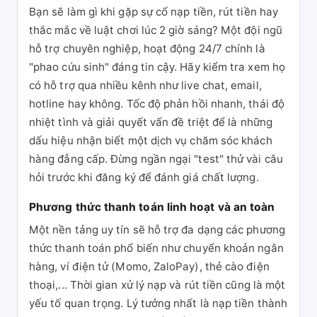
Bạn sẽ làm gì khi gặp sự cố nạp tiền, rút tiền hay
thắc mắc về luật chơi lúc 2 giờ sáng? Một đội ngũ
hỗ trợ chuyên nghiệp, hoạt động 24/7 chính là
"phao cứu sinh" đáng tin cậy. Hãy kiểm tra xem họ
có hỗ trợ qua nhiều kênh như live chat, email,
hotline hay không. Tốc độ phản hồi nhanh, thái độ
nhiệt tình và giải quyết vấn đề triệt để là những
dấu hiệu nhận biết một dịch vụ chăm sóc khách
hàng đẳng cấp. Đừng ngần ngại "test" thử vài câu
hỏi trước khi đăng ký để đánh giá chất lượng.
Phương thức thanh toán linh hoạt và an toàn
Một nền tảng uy tín sẽ hỗ trợ đa dạng các phương
thức thanh toán phổ biến như chuyển khoản ngân
hàng, ví điện tử (Momo, ZaloPay), thẻ cào điện
thoại,... Thời gian xử lý nạp và rút tiền cũng là một
yếu tố quan trọng. Lý tưởng nhất là nạp tiền thành