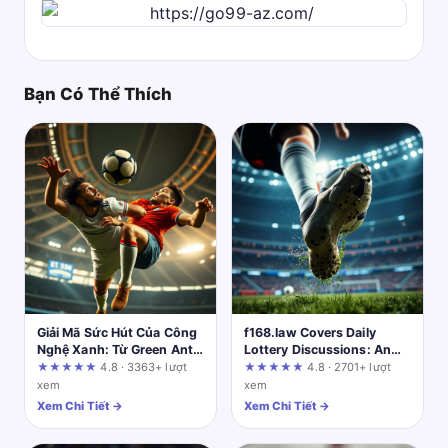
Bạn Có Thể Thích
Giải Mã Sức Hút Của Công
f168.law Covers Daily
Nghệ Xanh: Từ Green Ant
Lottery Discussions: An
Đến Trải Nghiệm Giải Trí
Independent Review of
★★★★★
4.8 · 3363+ lượt
★★★★★
4.8 · 2701+ lượt
Trực Tuyến
baristazonehcm.com
xem
xem
Xem Chi Tiết →
Xem Chi Tiết →