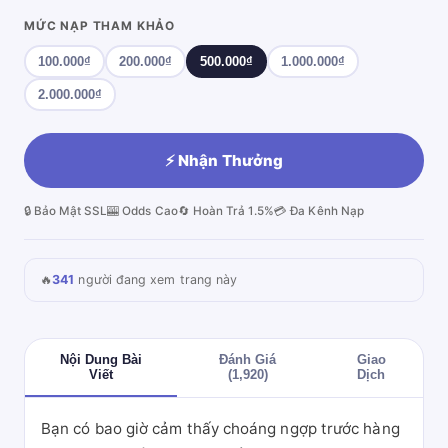
MỨC NẠP THAM KHẢO
100.000₫
200.000₫
500.000₫
1.000.000₫
2.000.000₫
⚡ Nhận Thưởng
🔒 Bảo Mật SSL
🎰 Odds Cao
🔄 Hoàn Trả 1.5%
💳 Đa Kênh Nạp
🔥
341
người đang xem trang này
Nội Dung Bài
Đánh Giá
Giao
Viết
(1,920)
Dịch
Bạn có bao giờ cảm thấy choáng ngợp trước hàng