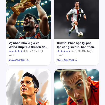
Vợ nhăn nhó vì giá vé
Kuwin: Phác họa lại pha
World Cup? Go 88 đền tiền
lập công sở hữu bàn thắng
ngay!
đẹp đỉnh cao – Góc nhìn từ
★★★★★
4.8 · 2781+ lượt
★★★★★
4.8 · 3343+ lượt
chuyên gia UX
xem
xem
Xem Chi Tiết →
Xem Chi Tiết →