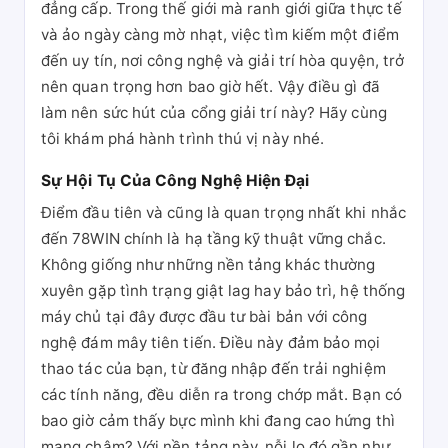
đẳng cấp. Trong thế giới mà ranh giới giữa thực tế
và ảo ngày càng mờ nhạt, việc tìm kiếm một điểm
đến uy tín, nơi công nghệ và giải trí hòa quyện, trở
nên quan trọng hơn bao giờ hết. Vậy điều gì đã
làm nên sức hút của cổng giải trí này? Hãy cùng
tôi khám phá hành trình thú vị này nhé.
Sự Hội Tụ Của Công Nghệ Hiện Đại
Điểm đầu tiên và cũng là quan trọng nhất khi nhắc
đến 78WIN chính là hạ tầng kỹ thuật vững chắc.
Không giống như những nền tảng khác thường
xuyên gặp tình trạng giật lag hay bảo trì, hệ thống
máy chủ tại đây được đầu tư bài bản với công
nghệ đám mây tiên tiến. Điều này đảm bảo mọi
thao tác của bạn, từ đăng nhập đến trải nghiệm
các tính năng, đều diễn ra trong chớp mắt. Bạn có
bao giờ cảm thấy bực mình khi đang cao hứng thì
mạng chậm? Với nền tảng này, nỗi lo đó gần như