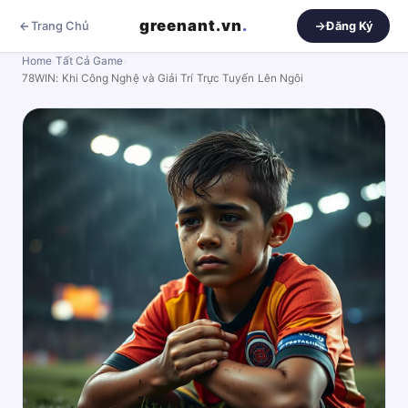
greenant.vn
.
Trang Chủ
Đăng Ký
Home
›
Tất Cả Game
›
78WIN: Khi Công Nghệ và Giải Trí Trực Tuyến Lên Ngôi