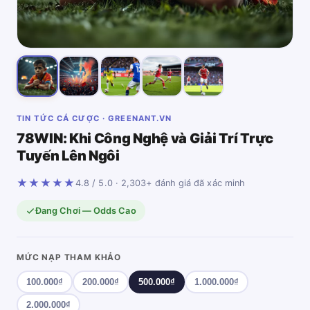
TIN TỨC CÁ CƯỢC · GREENANT.VN
78WIN: Khi Công Nghệ và Giải Trí Trực
Tuyến Lên Ngôi
★★★★★
4.8 / 5.0 · 2,303+ đánh giá đã xác minh
Đang Chơi — Odds Cao
MỨC NẠP THAM KHẢO
100.000₫
200.000₫
500.000₫
1.000.000₫
2.000.000₫