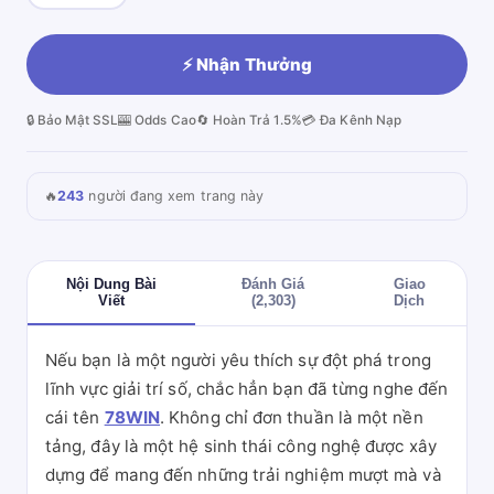
⚡ Nhận Thưởng
🔒 Bảo Mật SSL
🎰 Odds Cao
🔄 Hoàn Trả 1.5%
💳 Đa Kênh Nạp
🔥
243
người đang xem trang này
Nội Dung Bài
Đánh Giá
Giao
Viết
(2,303)
Dịch
Nếu bạn là một người yêu thích sự đột phá trong
lĩnh vực giải trí số, chắc hẳn bạn đã từng nghe đến
cái tên
78WIN
. Không chỉ đơn thuần là một nền
tảng, đây là một hệ sinh thái công nghệ được xây
dựng để mang đến những trải nghiệm mượt mà và