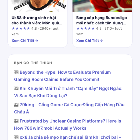
Uk88 thưởng sinh nhật
Bảng xếp hạng Bundesliga
cho thành viên: Món quà
mới nhất: cách tận dụng
công nghệ dành riêng cho
dữ liệu để phân tích tỷ lệ
★★★★★
4.8 · 2940+ lượt
★★★★★
4.8 · 3110+ lượt
bạn
kèo
xem
xem
Xem Chi Tiết →
Xem Chi Tiết →
BẠN CÓ THỂ THÍCH
🎰
Beyond the Hype: How to Evaluate Premium
Gaming Room Claims Before You Commit
🎰
Khi Khuyến Mãi Trở Thành "Cạm Bẫy" Ngọt Ngào:
Vì Sao Bạn Khó Dừng Lại?
🎰
79king – Cổng Game Cá Cược Đẳng Cấp Hàng Đầu
Châu Á
🎰
Frustrated by Unclear Casino Platforms? Here Is
How 789win7.mobi Actually Works
🎰
xx8.la chia sẻ mẹo hạn chế sai lầm khi chơi bài –