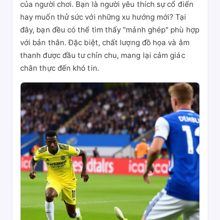
của người chơi. Bạn là người yêu thích sự cổ điển
hay muốn thử sức với những xu hướng mới? Tại
đây, bạn đều có thể tìm thấy "mảnh ghép" phù hợp
với bản thân. Đặc biệt, chất lượng đồ họa và âm
thanh được đầu tư chỉn chu, mang lại cảm giác
chân thực đến khó tin.