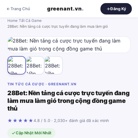
greenant.vn
.
Trang Chủ
Đăng Ký
Home
›
Tất Cả Game
›
28Bet: Nền tảng cá cược trực tuyến đang làm mưa làm gió
TIN TỨC CÁ CƯỢC · GREENANT.VN
28Bet: Nền tảng cá cược trực tuyến đang
làm mưa làm gió trong cộng đồng game
thủ
★★★★★
4.8 / 5.0 · 2,030+ đánh giá đã xác minh
Cập Nhật Mới Nhất