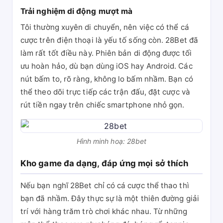
Trải nghiệm di động mượt mà
Tôi thường xuyên di chuyển, nên việc có thể cá
cược trên điện thoại là yếu tố sống còn. 28Bet đã
làm rất tốt điều này. Phiên bản di động được tối
ưu hoàn hảo, dù bạn dùng iOS hay Android. Các
nút bấm to, rõ ràng, không lo bấm nhầm. Bạn có
thể theo dõi trực tiếp các trận đấu, đặt cược và
rút tiền ngay trên chiếc smartphone nhỏ gọn.
Hình minh hoạ: 28bet
Kho game đa dạng, đáp ứng mọi sở thích
Nếu bạn nghĩ 28Bet chỉ có cá cược thể thao thì
bạn đã nhầm. Đây thực sự là một thiên đường giải
trí với hàng trăm trò chơi khác nhau. Từ những