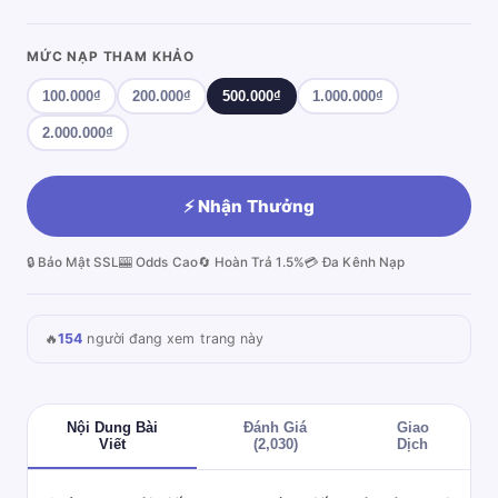
MỨC NẠP THAM KHẢO
100.000₫
200.000₫
500.000₫
1.000.000₫
2.000.000₫
⚡ Nhận Thưởng
🔒 Bảo Mật SSL
🎰 Odds Cao
🔄 Hoàn Trả 1.5%
💳 Đa Kênh Nạp
🔥
154
người đang xem trang này
Nội Dung Bài
Đánh Giá
Giao
Viết
(2,030)
Dịch