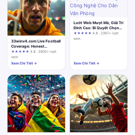
Lướt Web Mượt Mà, Giải Trí
Đỉnh Cao: Bí Quyết Chọn
"Cửa Ngõ" Công Nghệ Cho
★★★★★
4.8 · 2367+ lượt
Dân Văn Phòng
xem
33winv4.com Live Football
Coverage: Honest
Observations on Speed,
★★★★★
4.8 · 2900+ lượt
Transparency, and
xem
Support
Xem Chi Tiết →
Xem Chi Tiết →