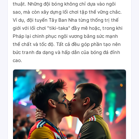
thuật. Những đội bóng không chỉ dựa vào ngôi
sao, mà còn xây dựng lối chơi tập thể vững chắc.
Ví dụ, đội tuyển Tây Ban Nha từng thống trị thế
giới với lối chơi "tiki-taka" đầy mê hoặc, trong khi
Pháp lại chinh phục ngôi vương bằng sức mạnh
thể chất và tốc độ. Tất cả đều góp phần tạo nên
bức tranh đa dạng và hấp dẫn của bóng đá đỉnh
cao.