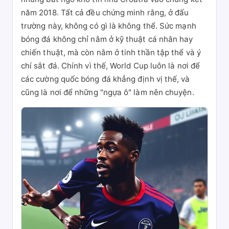
năm 2018. Tất cả đều chứng minh rằng, ở đấu
trường này, không có gì là không thể. Sức mạnh
bóng đá không chỉ nằm ở kỹ thuật cá nhân hay
chiến thuật, mà còn nằm ở tinh thần tập thể và ý
chí sắt đá. Chính vì thế, World Cup luôn là nơi để
các cường quốc bóng đá khẳng định vị thế, và
cũng là nơi để những "ngựa ô" làm nên chuyện.