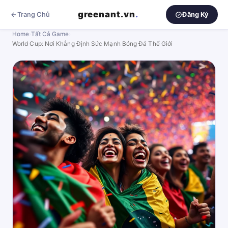
greenant.vn
.
Trang Chủ
Đăng Ký
Home
›
Tất Cả Game
›
World Cup: Nơi Khẳng Định Sức Mạnh Bóng Đá Thế Giới