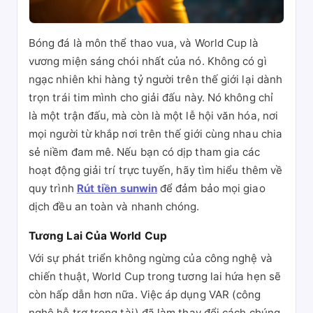
Bóng đá là môn thể thao vua, và World Cup là
vương miện sáng chói nhất của nó. Không có gì
ngạc nhiên khi hàng tỷ người trên thế giới lại dành
trọn trái tim mình cho giải đấu này. Nó không chỉ
là một trận đấu, mà còn là một lễ hội văn hóa, nơi
mọi người từ khắp nơi trên thế giới cùng nhau chia
sẻ niềm đam mê. Nếu bạn có dịp tham gia các
hoạt động giải trí trực tuyến, hãy tìm hiểu thêm về
quy trình
Rút tiền sunwin
để đảm bảo mọi giao
dịch đều an toàn và nhanh chóng.
Tương Lai Của World Cup
Với sự phát triển không ngừng của công nghệ và
chiến thuật, World Cup trong tương lai hứa hẹn sẽ
còn hấp dẫn hơn nữa. Việc áp dụng VAR (công
nghệ hỗ trợ trọng tài) đã làm thay đổi cách chúng