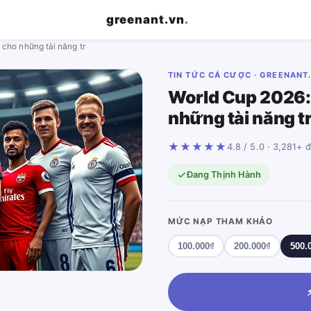
greenant.vn
.
 cho những tài năng tr
TIN TỨC CÁ CƯỢC · GREENANT
World Cup 2026: 
những tài năng tr
★★★★★
4.8 / 5.0 · 3,281+ 
Đang Thịnh Hành
MỨC NẠP THAM KHẢO
100.000₫
200.000₫
500.