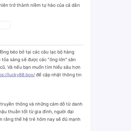
hiên trở thành niềm tự hào của cả dân
ồng béo bở tại các câu lạc bộ hàng
 tỏa sáng sẽ được các "ông lớn" săn
 cũ. Và nếu bạn muốn tìm hiểu sâu hơn
ps://lucky88.boo/
để cập nhật thông tin
ủa truyền thông và những cám dỗ từ danh
ậu thuẫn tốt từ gia đình, người đại
tin rằng thế hệ trẻ hôm nay sẽ đủ mạnh