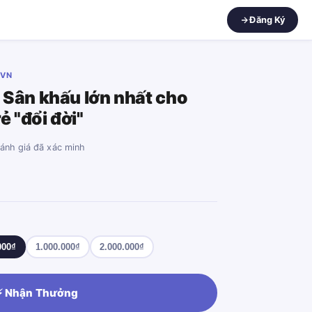
Đăng Ký
.VN
Sân khấu lớn nhất cho
ẻ "đổi đời"
đánh giá đã xác minh
000₫
1.000.000₫
2.000.000₫
⚡ Nhận Thưởng