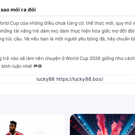
sao mới ra đời
orld Cup của những điều chưa từng có: thể thức mới, quy mô m
 những tài năng trẻ dám mơ, dám thực hiện hóa giấc mơ đổi đời
ng túc cầu. Và nếu bạn là một người yêu bóng đá, hãy chuẩn b
ng trẻ nào sẽ làm nên chuyện ở World Cup 2026 giống như cá
 bình luận nhé! 🥅⚽