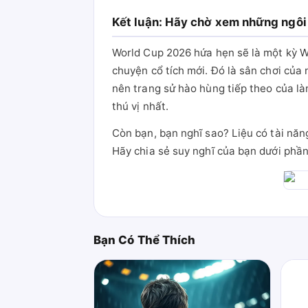
Kết luận: Hãy chờ xem những ngôi 
World Cup 2026 hứa hẹn sẽ là một kỳ W
chuyện cổ tích mới. Đó là sân chơi của
nên trang sử hào hùng tiếp theo của là
thú vị nhất.
Còn bạn, bạn nghĩ sao? Liệu có tài nă
Hãy chia sẻ suy nghĩ của bạn dưới phần
Bạn Có Thể Thích