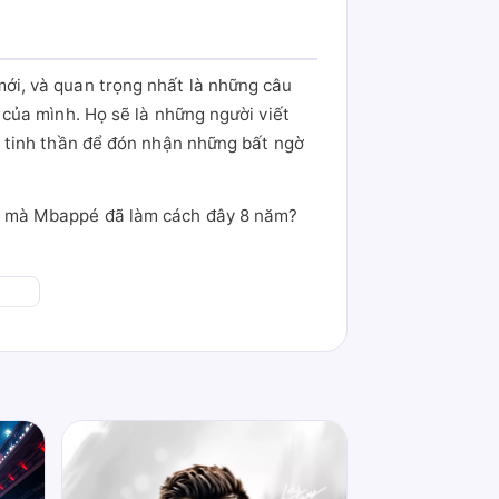
ới, và quan trọng nhất là những câu
 của mình. Họ sẽ là những người viết
ị tinh thần để đón nhận những bất ngờ
ch mà Mbappé đã làm cách đây 8 năm?