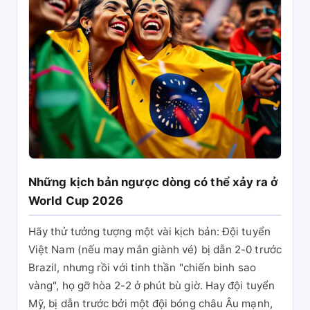
Những kịch bản ngược dòng có thể xảy ra ở
World Cup 2026
Hãy thử tưởng tượng một vài kịch bản: Đội tuyển
Việt Nam (nếu may mắn giành vé) bị dẫn 2-0 trước
Brazil, nhưng rồi với tinh thần "chiến binh sao
vàng", họ gỡ hòa 2-2 ở phút bù giờ. Hay đội tuyển
Mỹ, bị dẫn trước bởi một đội bóng châu Âu mạnh,