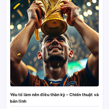
Yếu tố làm nên điều thần kỳ – Chiến thuật và
bản lĩnh