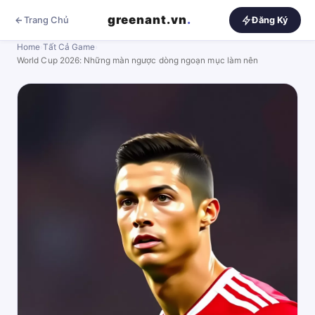
greenant.vn
.
Trang Chủ
Đăng Ký
Home
›
Tất Cả Game
›
World Cup 2026: Những màn ngược dòng ngoạn mục làm nên