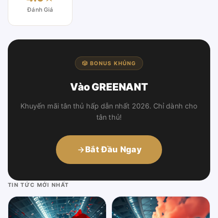
Đánh Giá
🎲 BONUS KHỦNG
Vào GREENANT
Khuyến mãi tân thủ hấp dẫn nhất 2026. Chỉ dành cho
tân thủ!
Bắt Đầu Ngay
TIN TỨC MỚI NHẤT