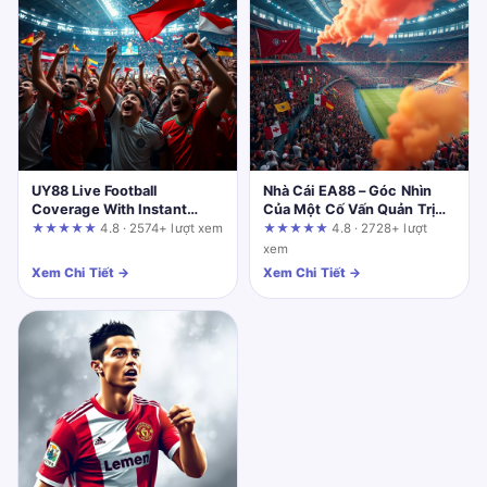
UY88 Live Football
Nhà Cái EA88 – Góc Nhìn
Coverage With Instant
Của Một Cố Vấn Quản Trị
Updates: A Balanced
Rủi Ro Về Sân Chơi Cá Cược
★★★★★
4.8 · 2574+ lượt xem
★★★★★
4.8 · 2728+ lượt
Review of Who It Helps and
Trực Tuyến Châu Á 2026
xem
Who Should Walk Away
Xem Chi Tiết →
Xem Chi Tiết →