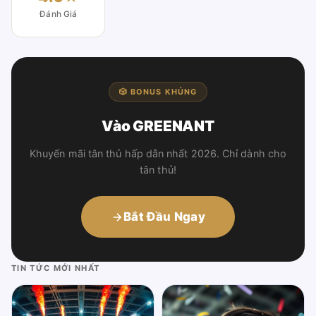
Đánh Giá
🎲 BONUS KHỦNG
Vào GREENANT
Khuyến mãi tân thủ hấp dẫn nhất 2026. Chỉ dành cho
tân thủ!
Bắt Đầu Ngay
TIN TỨC MỚI NHẤT