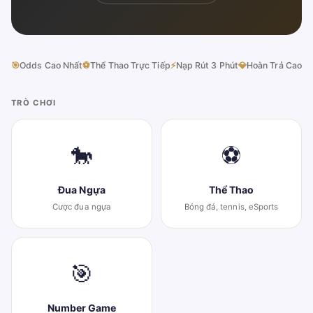
🎯
Odds Cao Nhất
⚽
Thể Thao Trực Tiếp
⚡
Nạp Rút 3 Phút
💎
Hoàn Trả Cao
TRÒ CHƠI
🐎
⚽
Đua Ngựa
Thể Thao
Cược đua ngựa
Bóng đá, tennis, eSports
🎯
Number Game