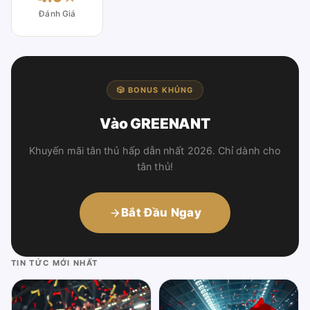
Đánh Giá
🎲 BONUS KHỦNG
Vào GREENANT
Khuyến mãi tân thủ hấp dẫn nhất 2026. Chỉ dành cho
tân thủ!
Bắt Đầu Ngay
TIN TỨC MỚI NHẤT