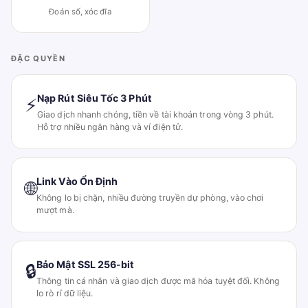
Đoán số, xóc đĩa
ĐẶC QUYỀN
Nạp Rút Siêu Tốc 3 Phút
⚡
Giao dịch nhanh chóng, tiền về tài khoản trong vòng 3 phút.
Hỗ trợ nhiều ngân hàng và ví điện tử.
Link Vào Ổn Định
🌐
Không lo bị chặn, nhiều đường truyền dự phòng, vào chơi
mượt mà.
Bảo Mật SSL 256-bit
🔒
Thông tin cá nhân và giao dịch được mã hóa tuyệt đối. Không
lo rò rỉ dữ liệu.