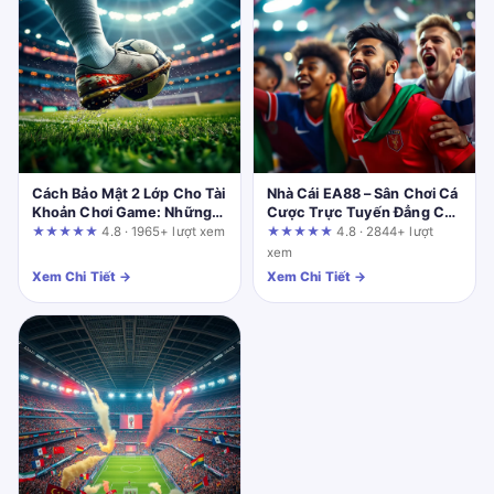
Cách Bảo Mật 2 Lớp Cho Tài
Nhà Cái EA88 – Sân Chơi Cá
Khoản Chơi Game: Những
Cược Trực Tuyến Đẳng Cấp
Tiêu Chí Kiểm Tra Trước Khi
Châu Á 2026
★★★★★
4.8 · 1965+ lượt xem
★★★★★
4.8 · 2844+ lượt
Tin Tưởng ABC
xem
Xem Chi Tiết →
Xem Chi Tiết →