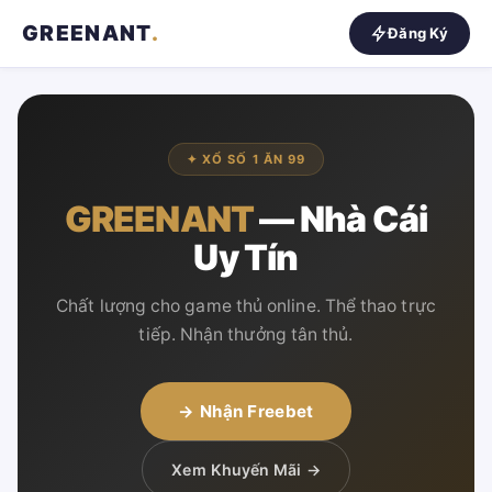
GREENANT
.
Đăng Ký
✦ XỔ SỐ 1 ĂN 99
GREENANT
— Nhà Cái
Uy Tín
Chất lượng cho game thủ online. Thể thao trực
tiếp. Nhận thưởng tân thủ.
→ Nhận Freebet
Xem Khuyến Mãi →