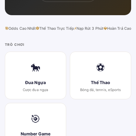
🎯
Odds Cao Nhất
⚽
Thể Thao Trực Tiếp
⚡
Nạp Rút 3 Phút
💎
Hoàn Trả Cao
TRÒ CHƠI
🐎
⚽
Đua Ngựa
Thể Thao
Cược đua ngựa
Bóng đá, tennis, eSports
🎯
Number Game