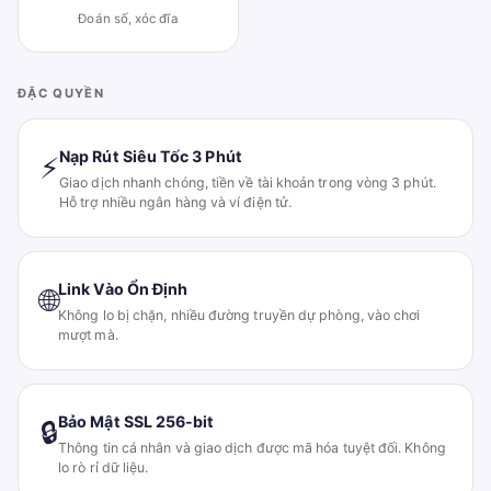
Đoán số, xóc đĩa
ĐẶC QUYỀN
Nạp Rút Siêu Tốc 3 Phút
⚡
Giao dịch nhanh chóng, tiền về tài khoản trong vòng 3 phút.
Hỗ trợ nhiều ngân hàng và ví điện tử.
Link Vào Ổn Định
🌐
Không lo bị chặn, nhiều đường truyền dự phòng, vào chơi
mượt mà.
Bảo Mật SSL 256-bit
🔒
Thông tin cá nhân và giao dịch được mã hóa tuyệt đối. Không
lo rò rỉ dữ liệu.