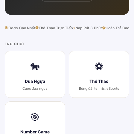
🎯
Odds Cao Nhất
⚽
Thể Thao Trực Tiếp
⚡
Nạp Rút 3 Phút
💎
Hoàn Trả Cao
TRÒ CHƠI
🐎
⚽
Đua Ngựa
Thể Thao
Cược đua ngựa
Bóng đá, tennis, eSports
🎯
Number Game