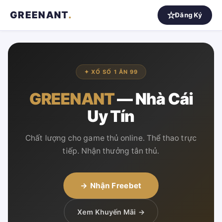
GREENANT
.
Đăng Ký
✦ XỔ SỐ 1 ĂN 99
GREENANT
— Nhà Cái
Uy Tín
Chất lượng cho game thủ online. Thể thao trực
tiếp. Nhận thưởng tân thủ.
→ Nhận Freebet
Xem Khuyến Mãi →