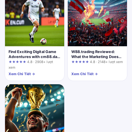
Find Exciting Digital Game
W88.trading Reviewed:
Adventures with cm88.dad:
What the Marketing Doesn't
A UX-Focused Review
Tell You Before You
★★★★★
4.8 · 2908+ lượt
★★★★★
4.8 · 2148+ lượt xem
Register
xem
Xem Chi Tiết →
Xem Chi Tiết →